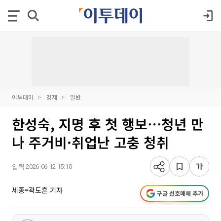
이투데이
경제
일반
한성숙, 지명 후 첫 행보⋯청년 만
나 주거비·취업난 고충 청취
입력 2026-06-12 15:10
세종=곽도흔 기자
구글 선호매체 추가