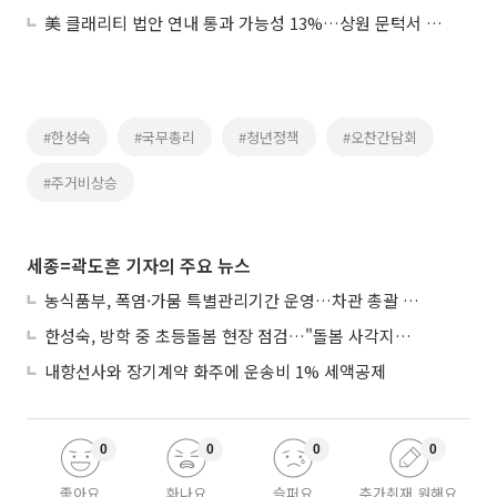
美 클래리티 법안 연내 통과 가능성 13%…상원 문턱서 제동
#한성숙
#국무총리
#청년정책
#오찬간담회
#주거비상승
세종=곽도흔 기자의 주요 뉴스
농식품부, 폭염·가뭄 특별관리기간 운영…차관 총괄 대응체계 격상
한성숙, 방학 중 초등돌봄 현장 점검…"돌봄 사각지대 없애야"
내항선사와 장기계약 화주에 운송비 1% 세액공제
0
0
0
0
좋아요
화나요
슬퍼요
추가취재 원해요