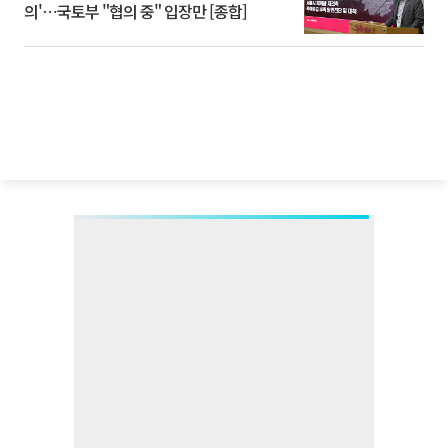
의'⋯국토부 "협의 중" 입장만 [종합]