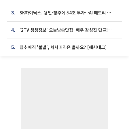
SK하이닉스, 용인·청주에 54조 투자…AI 메모리 생산기지 키운다
3.
'2TV 생생정보' 오늘방송맛집- 배우 강성진 단골! 쌀국수ㆍ푸팟퐁 커리 맛집 '블○○○'
4.
입추매직 '불발', 처서매직은 올까요? [해시태그]
5.