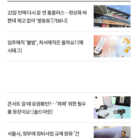
22일 만에 다시 문 연 홈플러스…정상화 바
쁜데 재고 없어 ‘발동동’[가보니]
입추매직 '불발', 처서매직은 올까요? [해
시태그]
콘서트 갈 때 응원봉만?⋯'최애' 위한 필수
품 등장이오! [솔드아웃]
서울시, 정부에 정비사업 규제 완화 '건