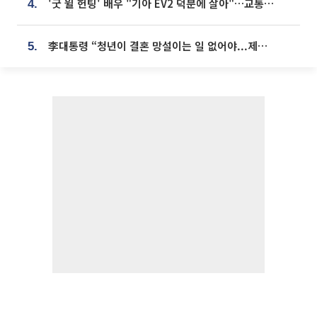
'굿 윌 헌팅' 배우 "기아 EV2 덕분에 살아"…교통사고 후 안전성 극찬
4.
李대통령 “청년이 결혼 망설이는 일 없어야...제도상 불이익 조사”
5.