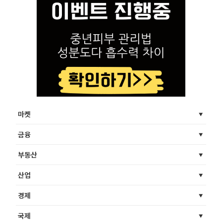
마켓
금융
부동산
산업
경제
국제