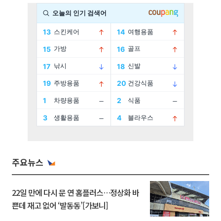
주요뉴스
22일 만에 다시 문 연 홈플러스…정상화 바
쁜데 재고 없어 ‘발동동’[가보니]