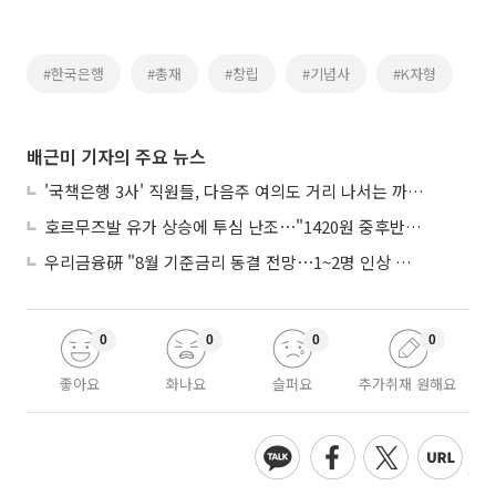
#한국은행
#총재
#창립
#기념사
#K자형
배근미 기자의 주요 뉴스
'국책은행 3사' 직원들, 다음주 여의도 거리 나서는 까닭은
호르무즈발 유가 상승에 투심 난조⋯"1420원 중후반 등락"
우리금융硏 "8월 기준금리 동결 전망⋯1~2명 인상 소수의견 낼 것"
0
0
0
0
좋아요
화나요
슬퍼요
추가취재 원해요