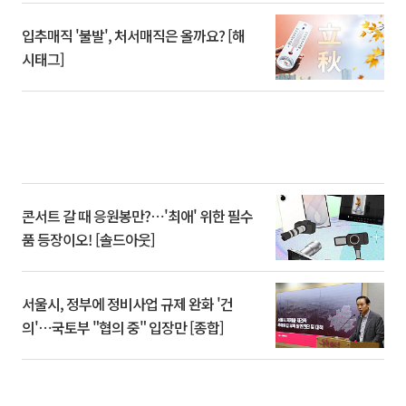
입추매직 '불발', 처서매직은 올까요? [해
시태그]
콘서트 갈 때 응원봉만?⋯'최애' 위한 필수
품 등장이오! [솔드아웃]
서울시, 정부에 정비사업 규제 완화 '건
의'⋯국토부 "협의 중" 입장만 [종합]