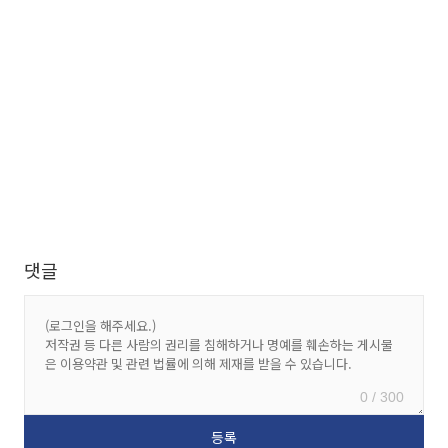
댓글
0 / 300