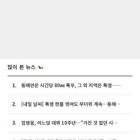
많이 본 뉴스
동해안은 시간당 80㎜ 폭우, 그 외 지역은 폭염…‘극과 극 날씨’
1.
[내일 날씨] 폭염 한풀 꺾여도 무더위 계속⋯동해안 이틀 연속 비
2.
임영웅, 어느덧 데뷔 10주년⋯"가진 것 없던 시절, 내 앞엔 20명의 팬뿐"
3.