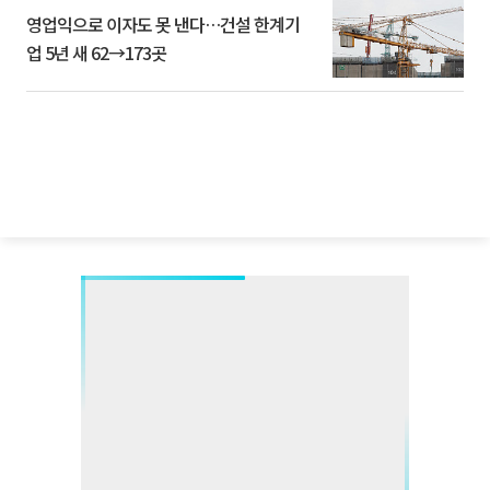
영업익으로 이자도 못 낸다…건설 한계기
업 5년 새 62→173곳