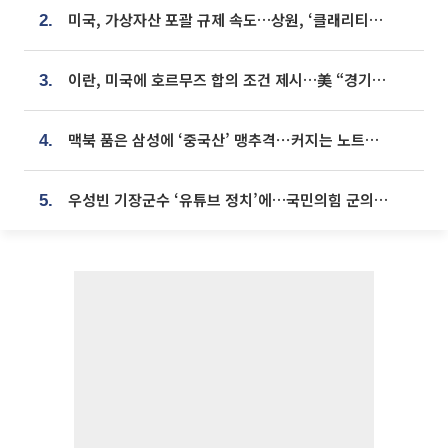
미국, 가상자산 포괄 규제 속도…상원, ‘클래리티법’ 9월 절차투표 추진
2.
이란, 미국에 호르무즈 합의 조건 제시…美 “경기 아직 안 끝나” [종합]
3.
맥북 품은 삼성에 ‘중국산’ 맹추격⋯커지는 노트북 OLED 시장
4.
우성빈 기장군수 ‘유튜브 정치’에…국민의힘 군의원들 집단 반발
5.