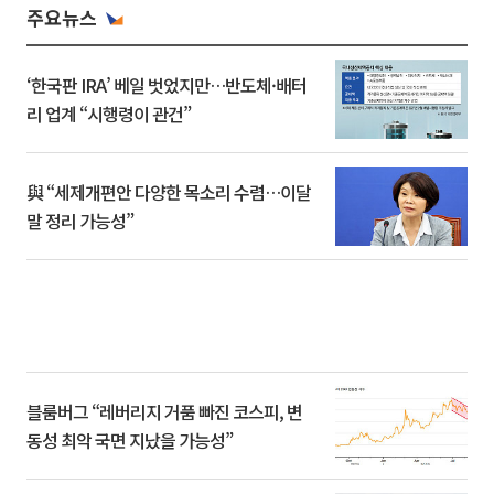
주요뉴스
‘한국판 IRA’ 베일 벗었지만…반도체·배터
리 업계 “시행령이 관건”
與 “세제개편안 다양한 목소리 수렴…이달
말 정리 가능성”
블룸버그 “레버리지 거품 빠진 코스피, 변
동성 최악 국면 지났을 가능성”