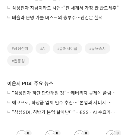
삼성전자 지금이라도 사?⋯"전 세계서 가장 싼 반도체주"
테슬라 운명 가를 머스크의 승부수⋯관건은 실적
#삼성전자
#AI
#슈퍼사이클
#뉴욕증시
#변동성
이은지 PD의 주요 뉴스
“삼성전자 하단 단단해질 것”⋯레버리지 규제에 쏠림 완화
에코프로, 화장품 업체 인수 추진⋯“본업과 시너지 부족”
“삼성SDI, 하반기 본업 살아난다”⋯ESSㆍAI 수요가 견인
0
0
0
0