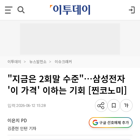
이투데이
뉴스발전소
이슈크래커
"지금은 2회말 수준"⋯삼성전자
'이 가격' 이하는 기회 [찐코노미]
입력 2026-06-12 15:28
이은지 PD
구글 선호매체 추가
김준현 인턴 기자