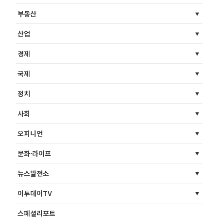
부동산
산업
경제
국제
정치
사회
오피니언
문화·라이프
뉴스발전소
이투데이TV
스페셜리포트