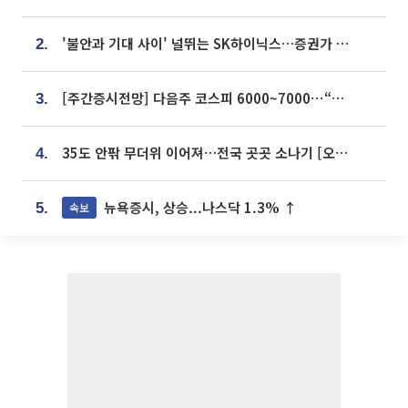
'불안과 기대 사이' 널뛰는 SK하이닉스…증권가 "HBM4·LTA 기반 펀터멘털 견고"
2.
[주간증시전망] 다음주 코스피 6000~7000⋯“外人 수급은 정책이 변수”
3.
35도 안팎 무더위 이어져…전국 곳곳 소나기 [오늘 날씨]
4.
뉴욕증시, 상승...나스닥 1.3% ↑
속보
5.