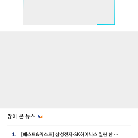
많이 본 뉴스
[베스트&워스트] 삼성전자·SK하이닉스 밀린 한 주…상상인증권은 85% 급등
1.