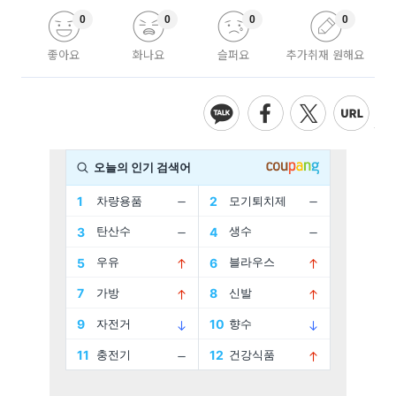
0
0
0
0
좋아요
화나요
슬퍼요
추가취재 원해요