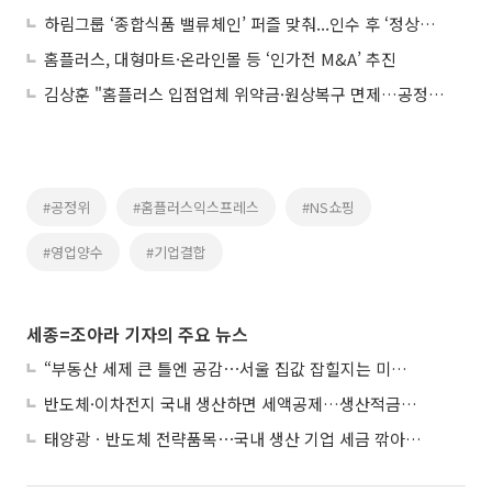
하림그룹 ‘종합식품 밸류체인’ 퍼즐 맞춰...인수 후 ‘정상화 비용’ 시험대
홈플러스, 대형마트·온라인몰 등 ‘인가전 M&A’ 추진
김상훈 "홈플러스 입점업체 위약금·원상복구 면제…공정위·홈플러스 협상 타결"
#공정위
#홈플러스익스프레스
#NS쇼핑
#영업양수
#기업결합
세종=조아라 기자의 주요 뉴스
“부동산 세제 큰 틀엔 공감⋯서울 집값 잡힐지는 미지수”
반도체·이차전지 국내 생산하면 세액공제…생산적금융 ISA 신설
태양광ㆍ반도체 전략품목⋯국내 생산 기업 세금 깎아준다