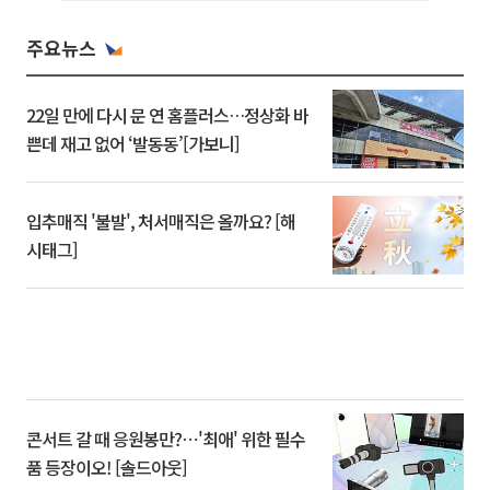
주요뉴스
22일 만에 다시 문 연 홈플러스…정상화 바
쁜데 재고 없어 ‘발동동’[가보니]
입추매직 '불발', 처서매직은 올까요? [해
시태그]
콘서트 갈 때 응원봉만?⋯'최애' 위한 필수
품 등장이오! [솔드아웃]