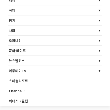
경제
국제
정치
사회
오피니언
문화·라이프
뉴스발전소
이투데이TV
스페셜리포트
Channel 5
위너스IR클럽