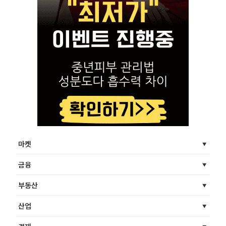
마켓
금융
부동산
산업