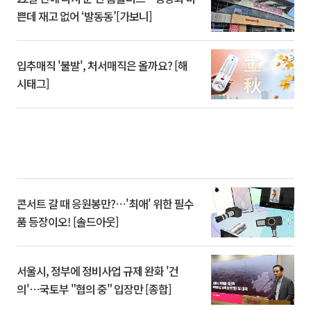
쁜데 재고 없어 ‘발동동’[가보니]
입추매직 '불발', 처서매직은 올까요? [해
시태그]
콘서트 갈 때 응원봉만?⋯'최애' 위한 필수
품 등장이오! [솔드아웃]
서울시, 정부에 정비사업 규제 완화 '건
의'⋯국토부 "협의 중" 입장만 [종합]