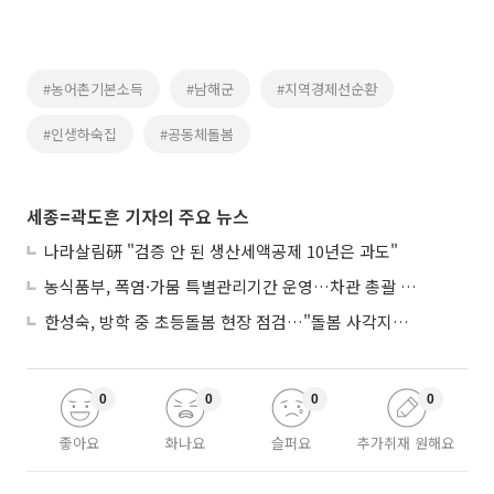
#농어촌기본소득
#남해군
#지역경제선순환
#인생하숙집
#공동체돌봄
세종=곽도흔 기자의 주요 뉴스
나라살림硏 "검증 안 된 생산세액공제 10년은 과도"
농식품부, 폭염·가뭄 특별관리기간 운영…차관 총괄 대응체계 격상
한성숙, 방학 중 초등돌봄 현장 점검…"돌봄 사각지대 없애야"
0
0
0
0
좋아요
화나요
슬퍼요
추가취재 원해요