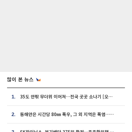
많이 본 뉴스
35도 안팎 무더위 이어져…전국 곳곳 소나기 [오늘 날씨]
1.
동해안은 시간당 80㎜ 폭우, 그 외 지역은 폭염…‘극과 극 날씨’
2.
SK하이닉스, 분기배당 375원 확정…주주환원책 9월로 앞당겨 발표