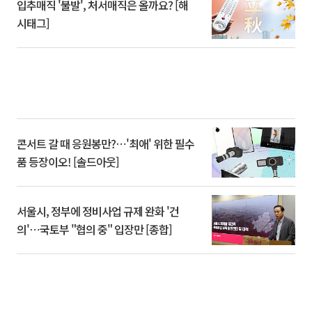
입추매직 '불발', 처서매직은 올까요? [해
시태그]
콘서트 갈 때 응원봉만?⋯'최애' 위한 필수
품 등장이오! [솔드아웃]
서울시, 정부에 정비사업 규제 완화 '건
의'⋯국토부 "협의 중" 입장만 [종합]