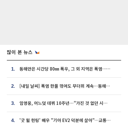
많이 본 뉴스
동해안은 시간당 80㎜ 폭우, 그 외 지역은 폭염…‘극과 극 날씨’
1.
[내일 날씨] 폭염 한풀 꺾여도 무더위 계속⋯동해안 이틀 연속 비
2.
임영웅, 어느덧 데뷔 10주년⋯"가진 것 없던 시절, 내 앞엔 20명의 팬뿐"
3.
'굿 윌 헌팅' 배우 "기아 EV2 덕분에 살아"…교통사고 후 안전성 극찬
4.