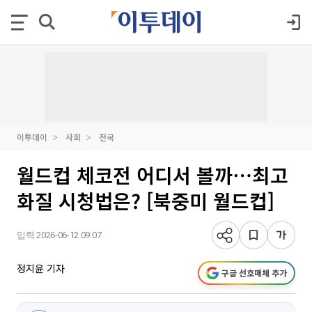
이투데이
사회
전국
월드컵 체코전 어디서 볼까⋯최고
화질 시청법은? [북중미 월드컵]
입력 2026-06-12 09:07
정지윤 기자
구글 선호매체 추가