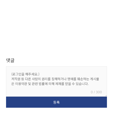
댓글
0 / 300