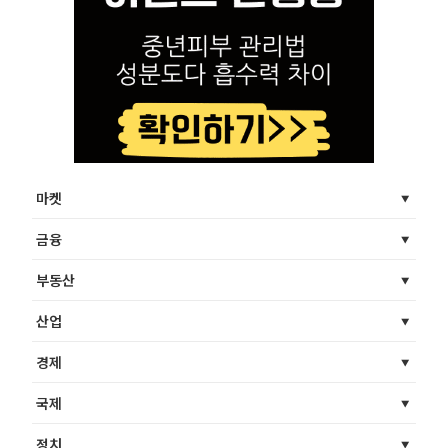
마켓
금융
부동산
산업
경제
국제
정치