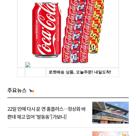
주요뉴스
22일 만에 다시 문 연 홈플러스…정상화 바
쁜데 재고 없어 ‘발동동’[가보니]