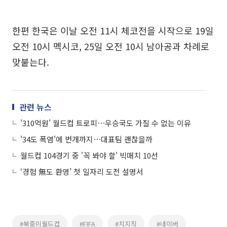
한편 한국은 이날 오전 11시 체코전을 시작으로 19일
오전 10시 멕시코, 25일 오전 10시 남아공과 차례로
맞붙는다.
관련 뉴스
'310억원' 월드컵 트로피⋯우승국도 가질 수 없는 이유
'34도 폭염'에 번개까지⋯대표팀 괜찮을까
월드컵 104경기 중 '꼭 봐야 할' 빅매치 10선
‘경험 無도 환영’ 첫 일자리 도전 설명서
#북중미월드컵
#FIFA
#치지직
#네이버