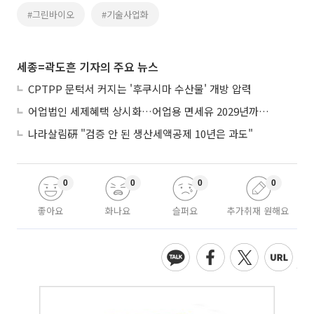
#그린바이오
#기술사업화
세종=곽도흔 기자의 주요 뉴스
CPTPP 문턱서 커지는 '후쿠시마 수산물' 개방 압력
어업법인 세제혜택 상시화…어업용 면세유 2029년까지 연장
나라살림硏 "검증 안 된 생산세액공제 10년은 과도"
0
0
0
0
좋아요
화나요
슬퍼요
추가취재 원해요