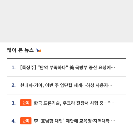
많이 본 뉴스
[특징주] “탄약 부족하다“ 美 국방부 증산 요청에⋯국내 방산주 급등세
1.
현대차·기아, 이번 주 임단협 재개…하청 사용자성 재심도 ‘변수’
2.
한국 드론기술, 우크라 전장서 시험 중…“스타트업 여러 곳 참여”
단독
3.
李 ‘호남형 대입’ 제안에 교육청·지역대학 서·논술형 입시 연계 '착수'
단독
4.