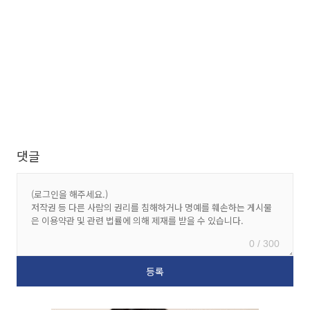
댓글
0 / 300