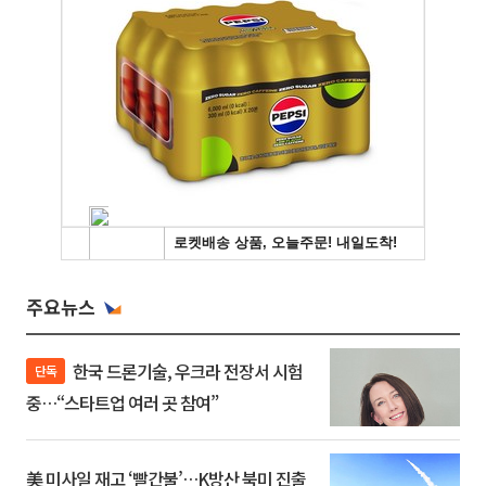
주요뉴스
한국 드론기술, 우크라 전장서 시험
단독
중…“스타트업 여러 곳 참여”
美 미사일 재고 ‘빨간불’…K방산 북미 진출