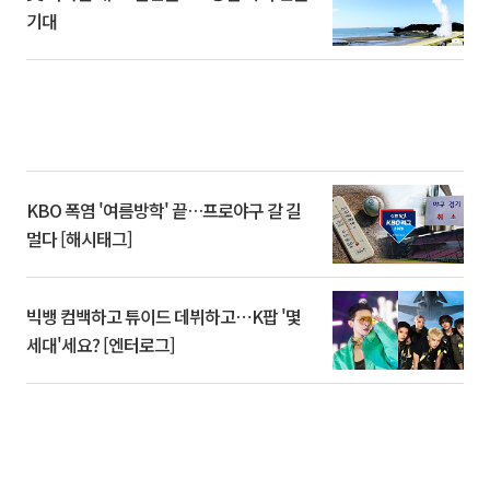
기대
KBO 폭염 '여름방학' 끝…프로야구 갈 길
멀다 [해시태그]
빅뱅 컴백하고 튜이드 데뷔하고⋯K팝 '몇
세대'세요? [엔터로그]