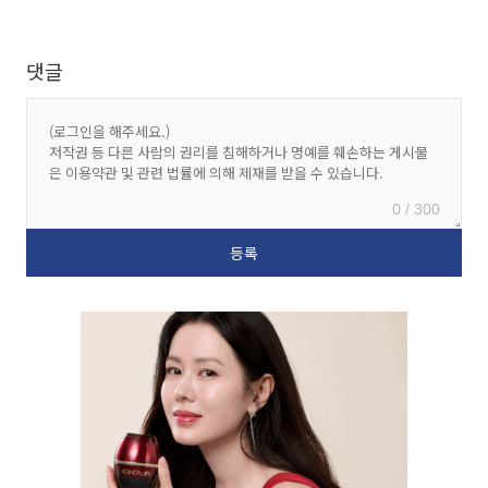
댓글
0 / 300