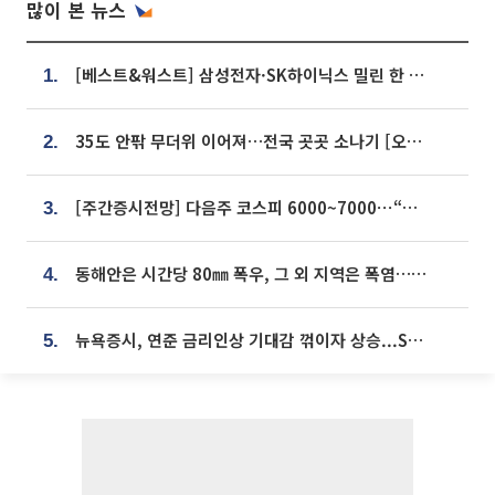
많이 본 뉴스
[베스트&워스트] 삼성전자·SK하이닉스 밀린 한 주…상상인증권은 85% 급등
1.
35도 안팎 무더위 이어져…전국 곳곳 소나기 [오늘 날씨]
2.
[주간증시전망] 다음주 코스피 6000~7000⋯“外人 수급은 정책이 변수”
3.
동해안은 시간당 80㎜ 폭우, 그 외 지역은 폭염…‘극과 극 날씨’
4.
뉴욕증시, 연준 금리인상 기대감 꺾이자 상승...S&P500 사상 최고치 [종합]
5.