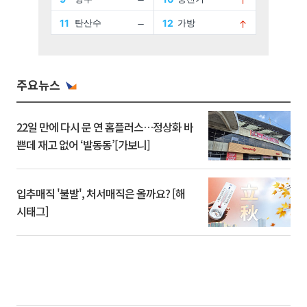
주요뉴스
22일 만에 다시 문 연 홈플러스…정상화 바
쁜데 재고 없어 ‘발동동’[가보니]
입추매직 '불발', 처서매직은 올까요? [해
시태그]