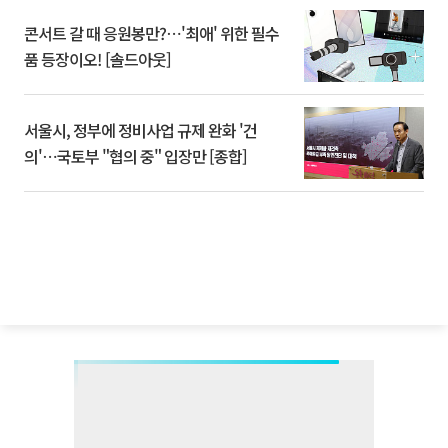
콘서트 갈 때 응원봉만?⋯'최애' 위한 필수
품 등장이오! [솔드아웃]
서울시, 정부에 정비사업 규제 완화 '건
의'⋯국토부 "협의 중" 입장만 [종합]