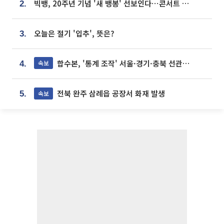
빅뱅, 20주년 기념 '새 뱅봉' 선보인다⋯콘서트 앞두고 팝업 개최
2.
오늘은 절기 '입추', 뜻은?
3.
합수본, '통계 조작' 서울·경기·충북 선관위 등 추가 압수수색
속보
4.
전북 완주 삼례읍 공장서 화재 발생
속보
5.