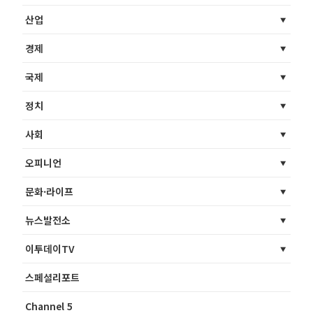
산업
경제
국제
정치
사회
오피니언
문화·라이프
뉴스발전소
이투데이TV
스페셜리포트
Channel 5