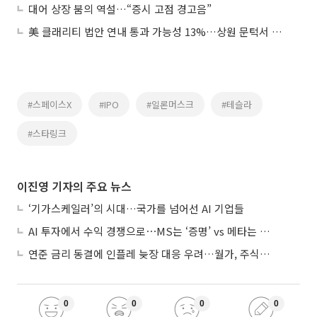
대어 상장 붐의 역설…“증시 고점 경고음”
美 클래리티 법안 연내 통과 가능성 13%…상원 문턱서 제동
#스페이스X
#IPO
#일론머스크
#테슬라
#스타링크
이진영 기자의 주요 뉴스
‘기가스케일러’의 시대…국가를 넘어선 AI 기업들
AI 투자에서 수익 경쟁으로⋯MS는 ‘증명’ vs 메타는 ‘숙제’
연준 금리 동결에 인플레 늦장 대응 우려…월가, 주식도 채권도 던졌다
0
0
0
0