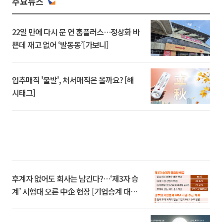
주요뉴스
22일 만에 다시 문 연 홈플러스…정상화 바
쁜데 재고 없어 ‘발동동’[가보니]
입추매직 '불발', 처서매직은 올까요? [해
시태그]
후계자 없어도 회사는 남긴다?…‘제3자 승
계’ 시험대 오른 中企 현장 [기업승계 대전
환]