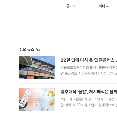
좋아요
화나요
주요 뉴스
22일 만에 다시 문 연 홈플러스
서울월드컵경기장점 67명 출근해 재개점 
연 홈플러스 서울월드컵경기장점. 7일 
우유, 과일 같은 신선식품이 차근차근 자
입추매직 '불발', 처서매직은 올
“와 이제 시원한 거 같아” 단체 ‘뇌손상
한 더위 속 30도대 초반이 상대적으로
지역에 있었습니다. 7월 말에는 서풍과