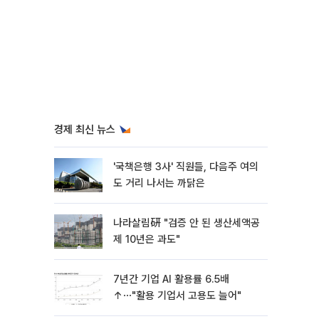
경제 최신 뉴스
'국책은행 3사' 직원들, 다음주 여의
도 거리 나서는 까닭은
나라살림硏 "검증 안 된 생산세액공
제 10년은 과도"
7년간 기업 AI 활용률 6.5배
↑⋯"활용 기업서 고용도 늘어"