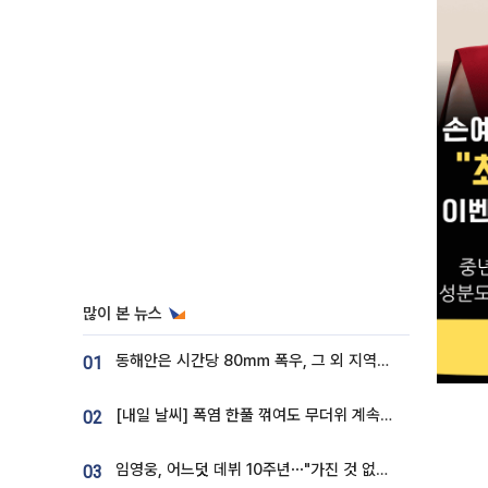
많이 본 뉴스
동해안은 시간당 80㎜ 폭우, 그 외 지역은 폭염…‘극과 극 날씨’
01
[내일 날씨] 폭염 한풀 꺾여도 무더위 계속⋯동해안 이틀 연속 비
02
임영웅, 어느덧 데뷔 10주년⋯"가진 것 없던 시절, 내 앞엔 20명의 팬뿐"
03