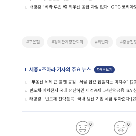
배경훈 “베라 루빈 韓 최우선 공급 차질 없다⋯GTC 코리아도
#구윤철
#경제관계장관회의
#취업자
#중동전
세종=조아라 기자의 주요 뉴스
자세히보기
“부동산 세제 큰 틀엔 공감⋯서울 집값 잡힐지는 미지수” [20
반도체·이차전지 국내 생산하면 세액공제…생산적금융 ISA 신설
태양광ㆍ반도체 전략품목⋯국내 생산 기업 세금 깎아준다 [20
0
0