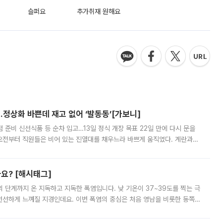
슬퍼요
추가취재 원해요
…정상화 바쁜데 재고 없어 ‘발동동’[가보니]
준비 신선식품 등 순차 입고…13일 정식 개장 목표 22일 만에 다시 문을
오전부터 직원들은 비어 있는 진열대를 채우느라 바쁘게 움직였다. 계란과
리를 잡기 시작했지만, 매장 곳곳엔 여전히 텅 빈 매대가 먼저 눈에 들어왔
까요? [해시태그]
’의 단계까지 온 지독하고 지독한 폭염입니다. 낮 기온이 37~39도를 찍는 극
 선선하게 느껴질 지경인데요. 이번 폭염의 중심은 처음 영남을 비롯한 동쪽
 북서풍이 산맥을 넘어 영남 쪽으로 내려오면서 뜨겁고 건조해졌는데요.