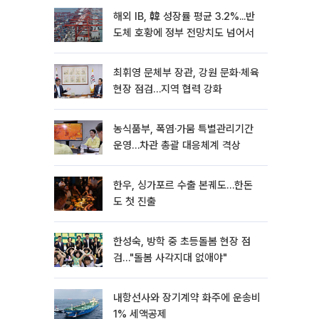
해외 IB, 韓 성장률 평균 3.2%...반
도체 호황에 정부 전망치도 넘어서
최휘영 문체부 장관, 강원 문화·체육
현장 점검…지역 협력 강화
농식품부, 폭염·가뭄 특별관리기간
운영…차관 총괄 대응체계 격상
한우, 싱가포르 수출 본궤도…한돈
도 첫 진출
한성숙, 방학 중 초등돌봄 현장 점
검…"돌봄 사각지대 없애야"
내항선사와 장기계약 화주에 운송비
1% 세액공제