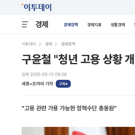
경제
경제정책
경제지표
생활경제
이투데이
경제
경제정책
구윤철 "청년 고용 상황 개
입력 2026-06-12 09:08
세종=조아라 기자
구독
"고용 관련 가용 가능한 정책수단 총동원"