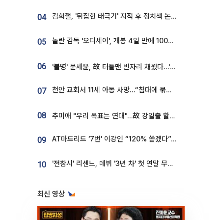
김희철, '뒤집힌 태극기' 지적 후 정치색 논란…"좌우 떠나 우리나라 국기"
04
놀란 감독 '오디세이', 개봉 4일 만에 100만 돌파⋯'왕사남' 보다 빠르다
05
06
'불명' 문세윤, 故 터틀맨 빈자리 채웠다…'거북이' 눈물의 최종 우승
천안 교회서 11세 아동 사망…“침대에 묶여 있었다” 진술 확보
07
08
추미애 "우리 목표는 연대"…故 강일출 할머니 흉상 제막
AT마드리드 ‘7번’ 이강인 “120% 쏟겠다”⋯시메오네 감독 “필요한 선수”
09
'전참시' 리센느, 데뷔 '3년 차' 첫 연말 무대 오른다⋯"그동안 섭외 안 와"
10
최신 영상