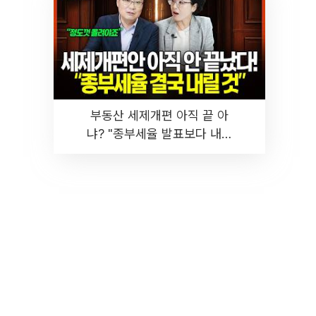
부동산 세제개편 아직 끝 아
냐? "종부세율 발표보다 내릴
것" 장기거주·양도세 전망 I 집
땅지성 I 김인만, 진미윤