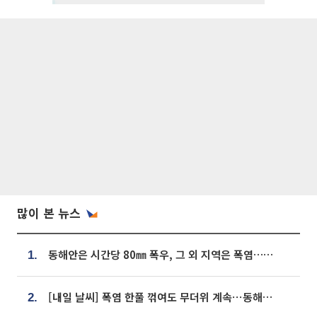
많이 본 뉴스
동해안은 시간당 80㎜ 폭우, 그 외 지역은 폭염…‘극과 극 날씨’
1.
[내일 날씨] 폭염 한풀 꺾여도 무더위 계속⋯동해안 이틀 연속 비
2.