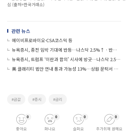
심 (출처=한국거래소)
관련 뉴스
에이비프로바이오·CSA코스믹 등
뉴욕증시, 종전 임박 기대에 반등…나스닥 2.5%↑ㆍ반도체 7.9%↑
뉴욕증시, 트럼프 ‘이란과 합의’ 시사에 방긋…나스닥 2.54%↑
美 클래리티 법안 연내 통과 가능성 13%…상원 문턱서 제동
#금값
#증시
#금리
0
0
0
0
좋아요
화나요
슬퍼요
추가취재 원해요