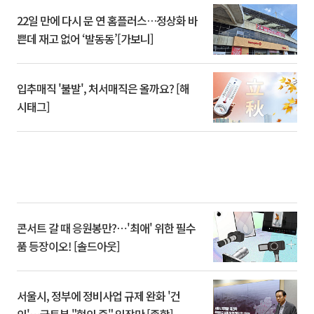
22일 만에 다시 문 연 홈플러스…정상화 바
쁜데 재고 없어 ‘발동동’[가보니]
입추매직 '불발', 처서매직은 올까요? [해
시태그]
콘서트 갈 때 응원봉만?⋯'최애' 위한 필수
품 등장이오! [솔드아웃]
서울시, 정부에 정비사업 규제 완화 '건
의'⋯국토부 "협의 중" 입장만 [종합]