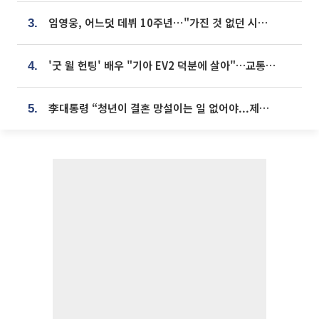
임영웅, 어느덧 데뷔 10주년⋯"가진 것 없던 시절, 내 앞엔 20명의 팬뿐"
3.
'굿 윌 헌팅' 배우 "기아 EV2 덕분에 살아"…교통사고 후 안전성 극찬
4.
李대통령 “청년이 결혼 망설이는 일 없어야...제도상 불이익 조사”
5.