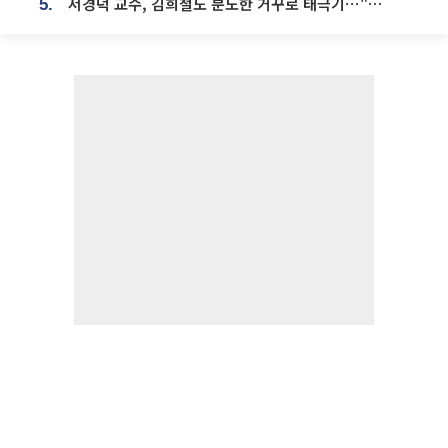
서경덕 교수, 김희철도 분노한 거꾸로 태극기⋯"엉터리는 아냐, 아쉬울 뿐"
5.