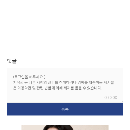
댓글
0 / 300