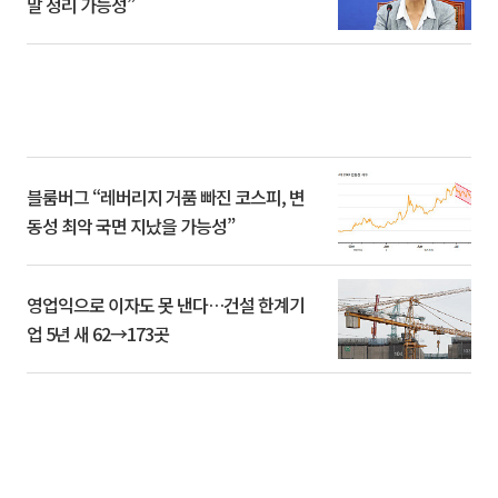
말 정리 가능성”
블룸버그 “레버리지 거품 빠진 코스피, 변
동성 최악 국면 지났을 가능성”
영업익으로 이자도 못 낸다…건설 한계기
업 5년 새 62→173곳