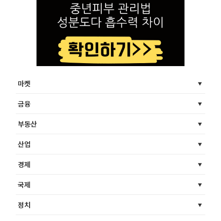
마켓
금융
부동산
산업
경제
국제
정치