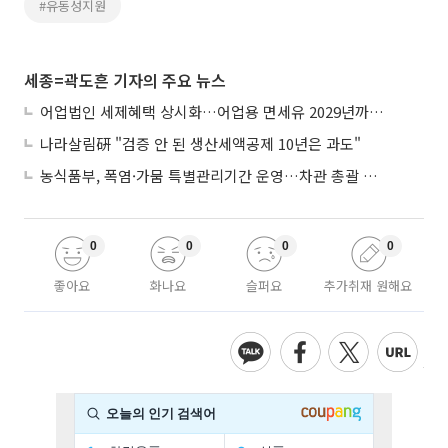
#유동성지원
세종=곽도흔 기자의 주요 뉴스
어업법인 세제혜택 상시화…어업용 면세유 2029년까지 연장
나라살림硏 "검증 안 된 생산세액공제 10년은 과도"
농식품부, 폭염·가뭄 특별관리기간 운영…차관 총괄 대응체계 격상
0
0
0
0
좋아요
화나요
슬퍼요
추가취재 원해요