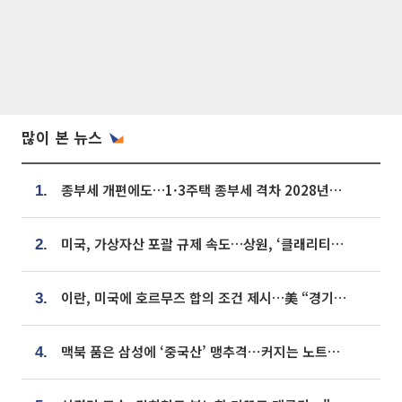
많이 본 뉴스
종부세 개편에도…1·3주택 종부세 격차 2028년부터 확대
1.
미국, 가상자산 포괄 규제 속도…상원, ‘클래리티법’ 9월 절차투표 추진
2.
이란, 미국에 호르무즈 합의 조건 제시…美 “경기 아직 안 끝나” [종합]
3.
맥북 품은 삼성에 ‘중국산’ 맹추격⋯커지는 노트북 OLED 시장
4.