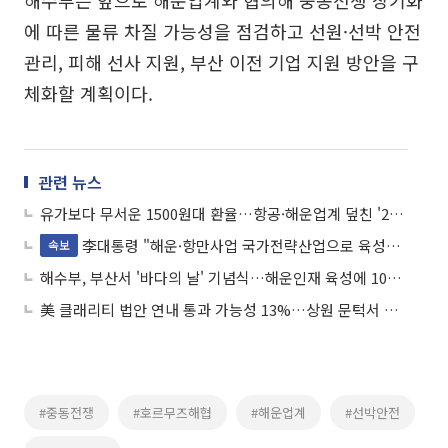
해수부는 앞으로 해운업계와 협의해 중동전쟁 장기화
에 따른 물류 차질 가능성을 점검하고 선원·선박 안전
관리, 피해 선사 지원, 부산 이전 기업 지원 방안을 구
체화할 계획이다.
관련 뉴스
유가보다 무서운 1500원대 환율…항공·해운업계 덮친 '2차 충격’
李대통령 "해운·항만사업 국가전략산업으로 육성…해운 공급망 구축"
속보
해수부, 부산서 '바다의 날' 기념식…해운인재 육성에 100억 지원
美 클래리티 법안 연내 통과 가능성 13%…상원 문턱서 제동
#중동전쟁
#호르무즈해협
#해운업계
#선박안전