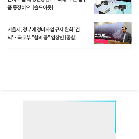
품 등장이오! [솔드아웃]
서울시, 정부에 정비사업 규제 완화 '건
의'⋯국토부 "협의 중" 입장만 [종합]