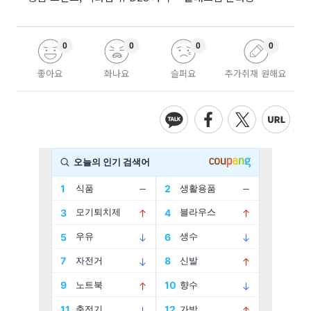
0
0
0
0
좋아요
화나요
슬퍼요
추가취재 원해요