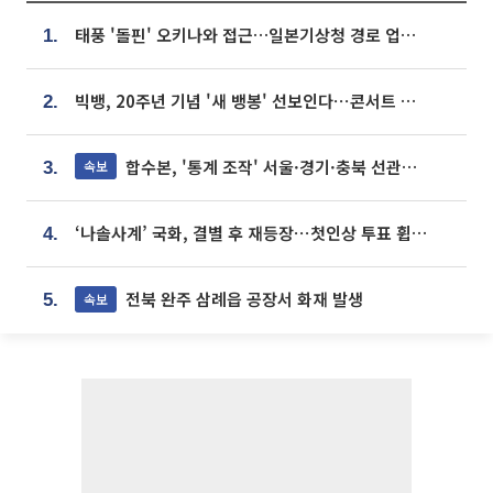
태풍 '돌핀' 오키나와 접근…일본기상청 경로 업데이트
1.
빅뱅, 20주년 기념 '새 뱅봉' 선보인다⋯콘서트 앞두고 팝업 개최
2.
합수본, '통계 조작' 서울·경기·충북 선관위 등 추가 압수수색
속보
3.
‘나솔사계’ 국화, 결별 후 재등장⋯첫인상 투표 휩쓸고 ‘인기녀’ 등극
4.
전북 완주 삼례읍 공장서 화재 발생
속보
5.