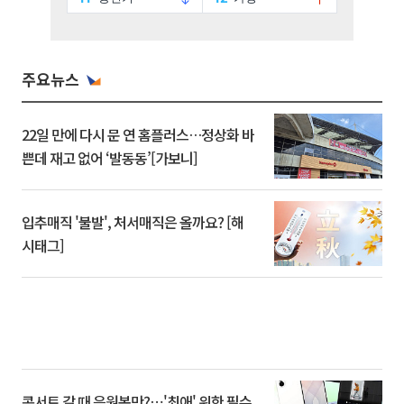
주요뉴스
22일 만에 다시 문 연 홈플러스…정상화 바
쁜데 재고 없어 ‘발동동’[가보니]
입추매직 '불발', 처서매직은 올까요? [해
시태그]
콘서트 갈 때 응원봉만?⋯'최애' 위한 필수