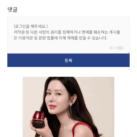
댓글
0 / 300