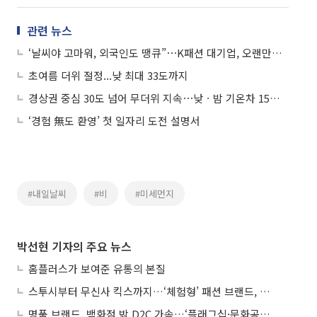
관련 뉴스
‘날씨야 고마워, 외국인도 땡큐”⋯K패션 대기업, 오랜만에 실적 ‘기지개’
초여름 더위 절정...낮 최대 33도까지
경상권 중심 30도 넘어 무더위 지속⋯낮ㆍ밤 기온차 15도 안팎
‘경험 無도 환영’ 첫 일자리 도전 설명서
#내일날씨
#비
#미세먼지
박선현 기자의 주요 뉴스
홈플러스가 보여준 유통의 본질
스투시부터 무신사 킥스까지…‘체험형’ 패션 브랜드, 잇단 제주행
명품 브랜드, 백화점 밖 D2C 가속…‘플래그십·문화공간’ 전략 눈길