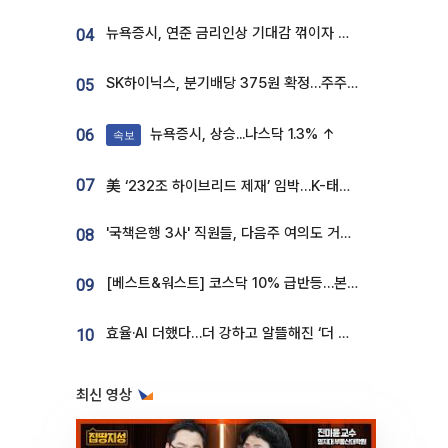
뉴욕증시, 연준 금리인상 기대감 꺾이자 상승...S&P500 사상 최고치 [종합]
04
SK하이닉스, 분기배당 375원 확정…주주환원책 9월로 앞당겨 발표
05
뉴욕증시, 상승...나스닥 1.3% ↑
06
속보
07
美 ‘232조 하이브리드 제재’ 임박…K-태양광, 불확실성 털고 날개 다나
'국책은행 3사' 직원들, 다음주 여의도 거리 나서는 까닭은
08
[베스트&워스트] 코스닥 10% 급반등…본느, 최대주주 변경 기대에 270% 폭등
09
효율·AI 더했다…더 강하고 알뜰해진 ‘더 뉴 그랜저 하이브리드’ [ET의 모빌리티]
10
최신 영상