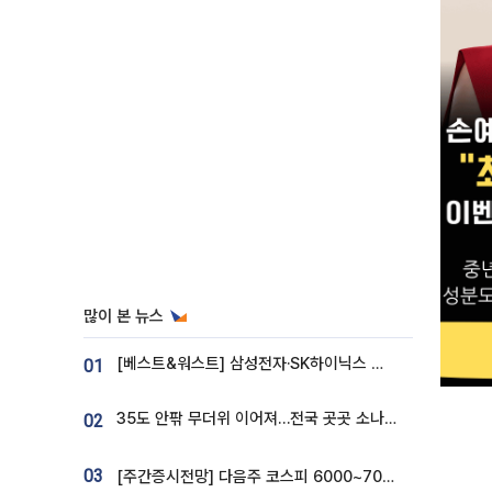
많이 본 뉴스
[베스트&워스트] 삼성전자·SK하이닉스 밀린 한 주…상상인증권은 85% 급등
01
35도 안팎 무더위 이어져…전국 곳곳 소나기 [오늘 날씨]
02
03
[주간증시전망] 다음주 코스피 6000~7000⋯“外人 수급은 정책이 변수”