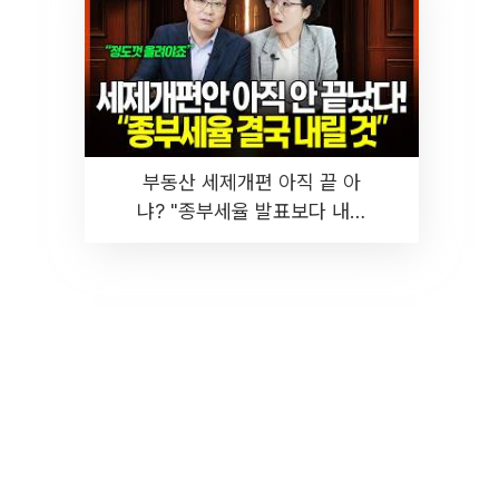
부동산 세제개편 아직 끝 아
냐? "종부세율 발표보다 내릴
것" 장기거주·양도세 전망 I 집
땅지성 I 김인만, 진미윤