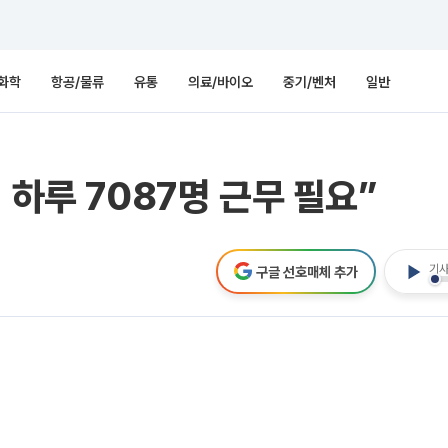
화학
항공/물류
유통
의료/바이오
중기/벤처
일반
 하루 7087명 근무 필요”
기사
구글 선호매체 추가