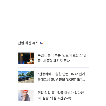
산업 최신 뉴스
폭염·스콜이 부른 ‘인도어 호캉스’ 열
풍…체류형 패키지 뜬다
"전동화에도 입힌 안전 DNA" 전기
플래그십 SUV 볼보 'EX90' [ET의
모빌리티]
귀밑·턱밑 혹…얼굴 마비가 있다면
‘이 질병’ 의심[e건강~쏙]