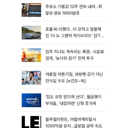
주유소 기름값 12주 연속 내려…휘
발유·경유 1800원대
효율·AI 더했다…더 강하고 알뜰해
진 ‘더 뉴 그랜저 하이브리드’ [ET의
모빌리티]
입추 지나도 계속되는 폭염…식음료
업계, ‘늦더위 잡기’ 전력 투구
여름철 마른기침, 냉방병‧감기 아닌
천식일 수도 [e건강~쏙]
‘집도 코칭 받으며 산다’…월급쟁이
부자들, ‘내집마련’ 신청 증가세
블루엘리펀트, 어펄마캐피탈서
1000억원 유치…글로벌 공략 속도