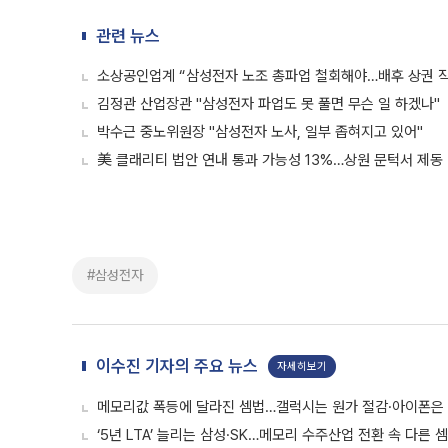
관련 뉴스
소상공인업계 “삼성전자 노조 총파업 철회해야…배후 상권 
김정관 산업장관 "삼성전자 파업도 못 풀면 무슨 일 하겠나"
박수근 중노위원장 "삼성전자 노사, 일부 좁혀지고 있어"
美 클래리티 법안 연내 통과 가능성 13%…상원 문턱서 제동
#삼성전자
이수진 기자의 주요 뉴스
자세히보기
메모리값 폭등에 달라진 셈법…갤럭시는 원가 절감·아이폰은
‘5년 LTA’ 늘리는 삼성·SK…메모리 수주산업 전환 속 다른 