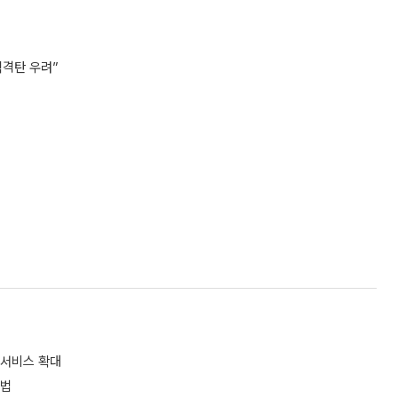
직격탄 우려”
 서비스 확대
셈법