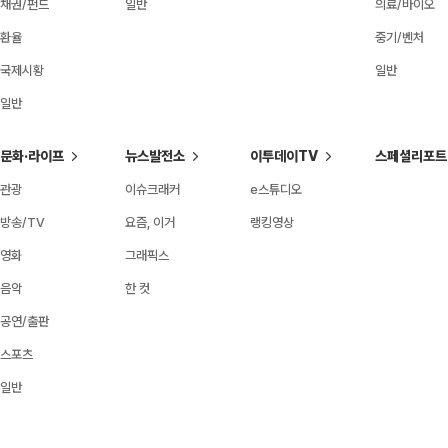
채권/펀드
일반
의료/바이오
환율
중기/벤처
국제시황
일반
일반
문화·라이프
뉴스발전소
이투데이TV
스페셜리포트
관광
이슈크래커
e스튜디오
방송/TV
요즘, 이거
랭킹영상
영화
그래픽스
음악
한 컷
공연/출판
스포츠
일반