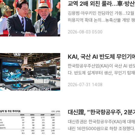
김용범·아우키민 전담라인 가동…12월
허용지역 확대 논의…농축산물 개방 쟁점 부상 한국이 브라질과 자동차·방산·핵
추진하는 가운데 브라질산 쇠고기와 돼
2026-08-03 05:00
제시됐다. 브라질은 농축산물 시장 개방
KAI, 국산 AI 반도체 무인기
한국항공우주산업(KAI)이 국산 AI 
다. 반도체 설계부터 생산, 무인기 탑재
반을 함께 구축한다는 구상이다. KAI는 산업통상자원부의 ‘K-온디바이스 AI 반도체 기술개발 사업’
2026-07-31 14:08
방산 분야 우선협상대상자로 선정됐다고
대신증권은 한국항공우주(KAI)에 대해 
내린 16만5000원으로 하향 조정했다. 30일 최정환 대신증권 연구원은 한국항공우주의 2분기