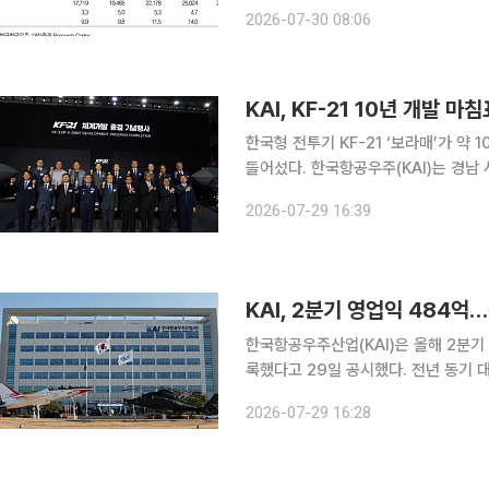
업이익이 시장 전망치(컨센서스)를 대폭
2026-07-30 08:06
기 실적 개선과 수주 모멘텀이 유효하
KAI, KF-21 10년 개발 
한국형 전투기 KF-21 ‘보라매’가 약
들어섰다. 한국항공우주(KAI)는 경남 사천 본사에서 방위사업청 주관으로 ‘KF-21 체계개발 종결 행
사’를 개최했다고 29일 밝혔다. 행사에는 이용철 방사청장을 비롯해 국방부와 공군, KAI 및 협력업
2026-07-29 16:39
체 관계자, 공동 개발국인 인도네시아
KAI, 2분기 영업익 484
한국항공우주산업(KAI)은 올해 2분기 
록했다고 29일 공시했다. 전년 동기 대
KF-21, 소해헬기, 상륙공격헬기, 
2026-07-29 16:28
소형무장헬기(LAH)의 일시적인 공급