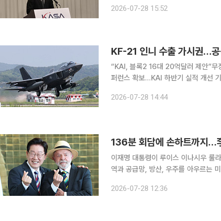
일(현지시간) 브라질 브라질리아에서 
2026-07-28 15:52
청 간 평화적 우주 이용을 위한 협력 양
KF-21 인니 수출 가시권…
“KAI, 블록2 16대 20억달러 제안
퍼런스 확보…KAI 하반기 실적 개선 기대 한국형 전투기(KF-21)의 첫 해외 고객이 인도네
가능성이 커지고 있다. 공동개발 파트
2026-07-28 14:44
출 계약이 가시권에 들어왔다는 평가다
136분 회담에 손하트까지…李
이재명 대통령이 루이스 이나시우 룰라
역과 공급망, 방산, 우주를 아우르는 
파울루에서 경제외교의 실행력 높이기에
2026-07-28 12:36
을 정했다면 상파울루에서는 현지 기업