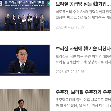
브라질 공급망 심는 韓기업
희토류부터 수소·SMR·전력망까지 협
확장한-메르코수르 협정 재개·인증 개선 등 제도 지원도 요
계기로 한국과 브라질 기업들이 핵심광
2026-07-29 13:59
섰다. 단순한 원료 구매나 제품 수출을
브라질 자원에 韓기술 더한다…
브라질을 국빈 방문 중인 이재명 대통령
브라질 경제협력의 새 성장축으로 제시
원을 결합한 공동사업을 발굴해 정상회
2026-07-29 13:26
이다. 이 대통령은 28일(현지시간
우주청, 브라질 우주청과 우
우주항공청이 출범 이후 처음으로 중남
과 발사장 활용, 달 탐사, 위성 데이터 공유 