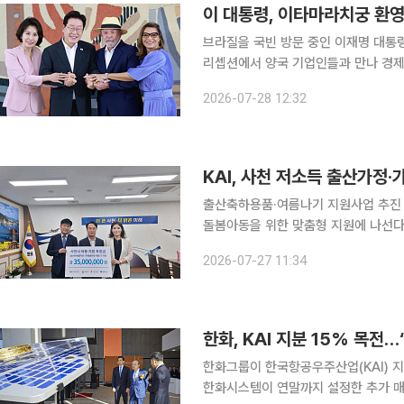
브라질을 국빈 방문 중인 이재명 대통
리셉션에서 양국 기업인들과 만나 경제
을 밝혔다. 이 대통령과 김혜경 여사는 이날 저녁 브라질 외교부 청사인 이타마라치궁에서 루이스
2026-07-28 12:32
이나시우 룰라 다시우바 대통령과 잔자
KAI, 사천 저소득 출산가정
출산축하용품·여름나기 지원사업 추진 한국항공우주산업(KAI)이 사천지역 저소득 출산가정과 가
돌봄아동을 위한 맞춤형 지원에 나선다. KAI는 경남사회복지공동모금회에 후원금 3500만원
달했다고 27일 밝혔다. 후원금은 사천
2026-07-27 11:34
한화, KAI 지분 15% 목전
한화그룹이 한국항공우주산업(KAI) 지
한화시스템이 연말까지 설정한 추가 매