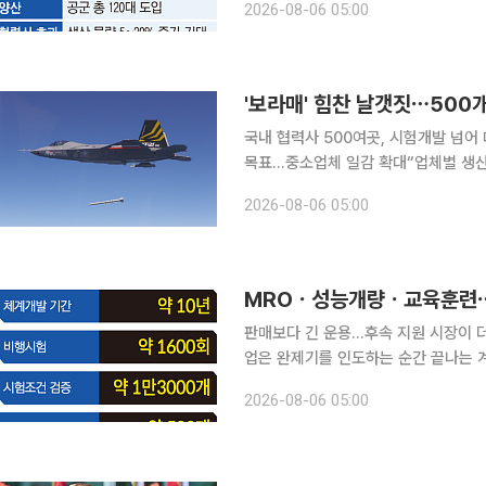
2026-08-06 05:00
랐다. 단순히 새로운 전투기 한 기종을
'보라매' 힘찬 날갯짓⋯500개
국내 협력사 500여곳, 시험개발 넘어
목표…중소업체 일감 확대“업체별 생산 5
단계에서 그동안 겪은 고초는 말로 설명
2026-08-06 05:00
하늘을 날 수 있을지 모두가 숨죽여 
판매보다 긴 운용…후속 지원 시장이 더 
업은 완제기를 인도하는 순간 끝나는 
정비와 부품 공급, 성능개량, 교육훈
2026-08-06 05:00
는 사업으로 평가된다. 한