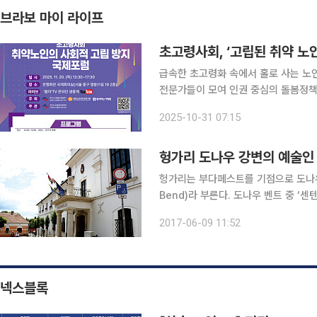
브라보 마이 라이프
초고령사회, ‘고립된 취약 노
급속한 초고령화 속에서 홀로 사는 노
전문가들이 모여 인권 중심의 돌봄정책을
동 은행회관 국제회의실에서 ‘초고령사
2025-10-31 07:15
행사는 독거노인종합지원센터와 중앙
헝가리 도나우 강변의 예술인
헝가리는 부다페스트를 기점으로 도나우 
Bend)라 부른다. 도나우 벤트 중 ‘
사가 흐르는 고도로 사적과 문화유산이 
2017-06-09 11:52
도시 전체에는 예술미가 넘쳐난다. 19
넥스블록