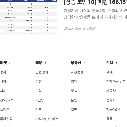
[상승 코인 10] 피핀 166.
가상자산 시장의 변동성이 확대되고 있다
급격한 상승세를 보이며 투자자들의 이목을 끌고 있다. 글로벌 가상
캡에 따르면 24시간 전 기준, 피핀(PP
2026-02-12 09:34
으로는 무려 166.15% 상승했다. 레
마켓
금융
부동산
산업
공시
금융정책
시장동향
재계
시황
은행
업계
전자/통신/IT
시세
보험
정책
자동차
장외/IPO
2금융
분양
중화학
특징주
카드
일반
항공/물류
투자전략
가상자산/핀테크
유통