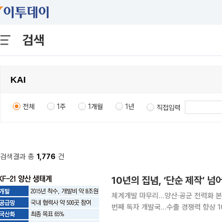
검색
전체
1주
1개월
1년
직접입력
검색결과 총
1,776
건
체계개발 마무리…양산·공군 전력화 본
번째 독자 개발국…수출 경쟁력 향상 10여 년에 걸친 한국형 초음속 전투기(KF-21 보라매) 체계개
발 사업이 마침내 마무리되면서 우리나