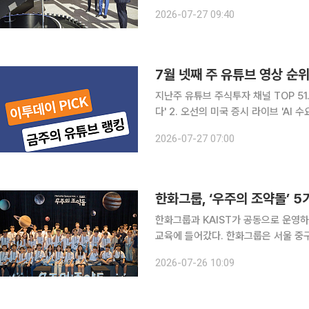
커졌다. 한화가 우주 발사체부터 항공기
2026-07-27 09:40
7월 넷째 주 유튜브 영상 순위
지난주 유튜브 주식투자 채널 TOP 51
다' 2. 오선의 미국 증시 라이브 'AI
달란트투자 '한국에 원유 약속한 UAE 돌
2026-07-27 07:00
하이닉스 다음주 초대형 발표 나온다. 
한화그룹, ‘우주의 조약돌’ 
한화그룹과 KAIST가 공동으로 운영하
교육에 들어갔다. 한화그룹은 서울 중구 한화빌딩에서 '우주의 조약돌' 5기 첫 일정을 시작했다고
26일 밝혔다. 우주의 조약돌은 전국 중학교 1·2학년을 대상으로 미래 우주산업을 이끌 인재를 발굴·
2026-07-26 10:09
육성하는 교육 프로그램이다. 한화는 