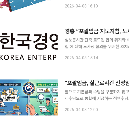
다. 법적 강제력은 없지만 현행 ‘근
2026-04-08 16:10
행정력으로 근절하겠다는 기본 원칙에 
경총 “포괄임금 지도지침, 노
실노동시간 단축 로드맵 합의 취지와 배치 한국경영자총협회가 고용노동부의 ‘포괄임금
침’에 대해 노사정 합의를 위배한 조치라며 유감을 표명했다. 
짜노동 근절을 위한 포괄임금 지도 지
2026-04-08 15:14
"포괄임금, 실근로시간 산정
앞으로 기본급과 수당을 구분하지 않
제수당으로 통합해 지급하는 정액수당제
연장·야간·휴일근로수당이 구분된 포괄
2026-04-08 12:00