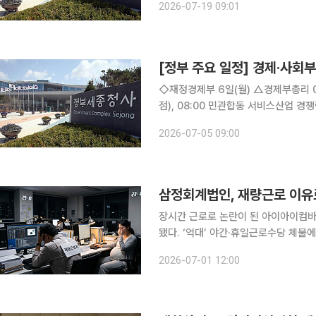
2026-07-19 09:01
데호텔) △재경부 2차관 14:
[정부 주요 일정] 경제·사회부처
◇재정경제부 6일(월) △경제부총리 07:35 24시간 외환시장 개장 계기 딜링룸 방문(하나은행 본
점), 08:00 민관합동 서비스산업 경쟁력 강화 TF(웨
장 계기, 외환딜링룸 현장방문 △민관합동 서비스산업 경쟁력 강화 전담반(TF)제2차 회의 개최 7
2026-07-05 09:00
일(화) △경제부총리 10:00 국무회
삼정회계법인, 재량근로 이유
장시간 근로로 논란이 된 아이아이컴
됐다. ‘억대’ 야간·휴일근로수당 체불에 더
는 1일 안경 제조업체 젠틀몬스터의 
2026-07-01 12:00
인 삼정회계법인에 대한 기획감독 결과