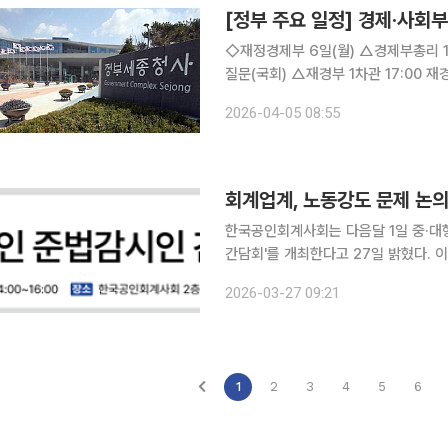
[정부 주요 일정] 경제·사회부처
◇재정경제부 6일(월) △경제부총리 10:00 국무회의 겸 비상경제점검회의(청와대), 14:00 대정부
질문(국회) △재경부 1차관 17:00 
(국회), 17:00 재경위 예결소위(국
2026-04-05 08:55
△2025회계연도 국가결산 결과 △아
한국공인회계사회는 다음달 1일 중·
간담회'를 개최한다고 27일 밝혔다.
제도운영에 대한 사회적 우려가 높아진
2026-03-27 09:21
기 위해 마련됐다. 한국
1
2
3
4
5
6