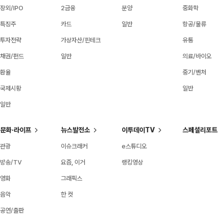
장외/IPO
2금융
분양
중화학
특징주
카드
일반
항공/물류
투자전략
가상자산/핀테크
유통
채권/펀드
일반
의료/바이오
환율
중기/벤처
국제시황
일반
일반
문화·라이프
뉴스발전소
이투데이TV
스페셜리포트
관광
이슈크래커
e스튜디오
방송/TV
요즘, 이거
랭킹영상
영화
그래픽스
음악
한 컷
공연/출판