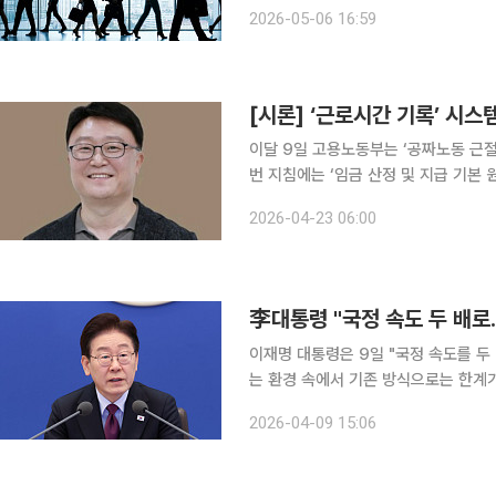
대가 높아집니다. 이때 노동시간 단축은 단순히 일을 '덜' 하는 문제가 아닙니다. 직장인 삶의 방식은
2026-05-06 16:59
물론 기업 운영 구조, 소비 패턴, 자영
[시론] ‘근로시간 기록’ 시스
이달 9일 고용노동부는 ‘공짜노동 근절
번 지침에는 ‘임금 산정 및 지급 기본
로자 개인별로 근로일수, 근로시간수, 기본
2026-04-23 06:00
급과 제수당을 구분하지 않는 정액급제
李대통령 "국정 속도 두 배
이재명 대통령은 9일 "국정 속도를 두
는 환경 속에서 기존 방식으로는 한계
접근이 필요하다는 판단에서다. 이 대통령은 이날 오후 청와대에서 주재한 제29차 수석보좌관회의
2026-04-09 15:06
모두발언에서 "마음을 다시 새롭게 먹