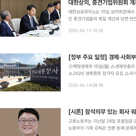
대한상의, 중견기업위원회 개
대한상공회의소는 15일 상의회관에서 
인 중견기업들의 체질 개선과 당면 현안 해결 방안을 논의했
임된 정유석 신흥정밀 부회장을 비롯해
2026-06-15 16:30
균 이트너스 대표이사 등 중견기업 대표
[정부 주요 일정] 경제·사회부처
◇재정경제부 15일(월) △경제부총리 10:00 국토공간대전환 범정부 추진협의회(서울청사)
△2026 경제캠프 참가자 모집 △국가데이터처, 아시아·태평양 지역 범죄통계 담당자 초청 연수 실
시 16일(화) △경제부총리 10:00 국무회의(서울청사), 5극3특 성장동력 현장방문(해남, 광주 구
2026-06-14 08:49
미) △경제발전경험공유사업(KSP) 
[시론] 참석의무 있는 회사 
고용노동부는 지난달 28일 포괄임금 오
노동부의 기획 감독은 언론 등에 문제제
업체를 선정하여 실시하였는데 음식점, 숙박 등 서비스업과 IT