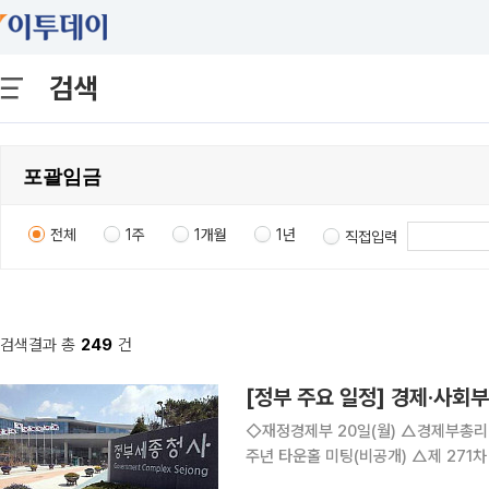
검색
전체
1주
1개월
1년
직접입력
검색결과 총
249
건
[정부 주요 일정] 경제·사회부처
◇재정경제부 20일(월) △경제부총리 08:45 대외경제장관회의(세종청사), 13:30 부총리 취임 1
주년 타운홀 미팅(비공개) △제 271차 대외경제장관회의 개최 △확대간부회의 개최 21일(화) △경
제부총리 10:00 국무회의(청와대) △재경부 1차관 14:00 대한민국 전략경제 포럼 Part II(서울 롯