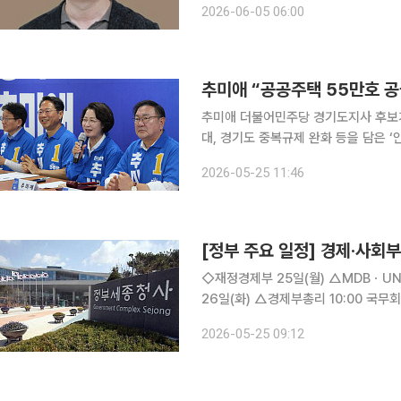
2026-06-05 06:00
이 중 실제 포괄임금을 이유로 연장·
추미애 “공공주택 55만호 
추미애 더불어민주당 경기도지사 후보가
대, 경기도 중복규제 완화 등을 담은 ‘안심주
책위원회는 이날 오전 수원 추추캠프에서
2026-05-25 11:46
심으로 한 
[정부 주요 일정] 경제·사회부처
◇재정경제부 25일(월) △MDBㆍUN과 함께하는 AI 개발협력, 한국형 AI 현장을 국제사회와 공유
26일(화) △경제부총리 10:00 국무회의(청와대) △통계(리서치) 조사에 「간편나라통계」 활용하세
요! △외국환거래법 일부개정법률 공포안 국무회의 의결 △국가데이터인재개발원 미래 데이터 인
2026-05-25 09:12
재 육성 △국가데이터처장, 데이터 