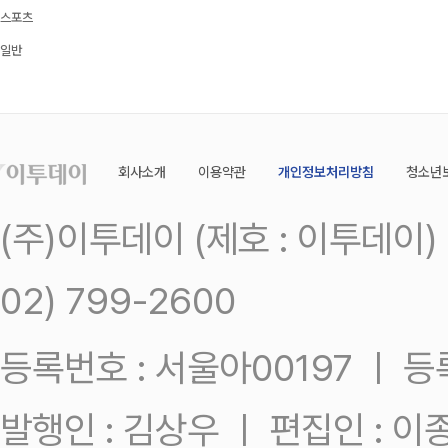
스포츠
일반
회사소개
이용약관
개인정보처리방침
청소년
(주)이투데이 (제호 : 이투데이
02) 799-2600
등록번호 : 서울아00197 ㅣ 등록일
발행인 : 김상우 ㅣ 편집인 : 