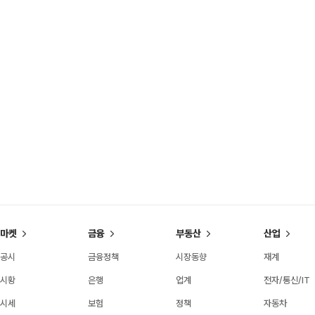
마켓
금융
부동산
산업
공시
금융정책
시장동향
재계
시황
은행
업계
전자/통신/IT
시세
보험
정책
자동차