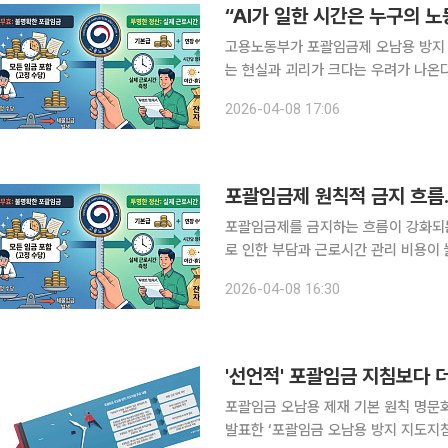
고용노동부가 포괄임금제 오남용 방지 
는 현실과 괴리가 크다는 우려가 나온다
정액수당제 제한까지 더해지며 중소기업
2026-04-08 17:06
차질 가능성이 제기된
포괄임금제 원칙적 금지 흐름…
포괄임금제를 금지하는 흐름이 강화되는
로 인한 부담과 근로시간 관리 비용이
면 근로자 입장에서도 도리어 불리한 상황이 전
2026-04-08 16:30
는 현장의 포괄임금제도 오남용 관행을
'선언적' 포괄임금 지침보다 더
포괄임금 오남용 제재 기본 원칙 명문화 국정과제
발표한 ‘포괄임금 오남용 방지 지도지침