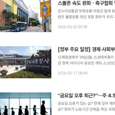
스쿨존 속도 완화ㆍ축구협회 
온누리상품권 부정유통·부동산 탈세 등 
텐츠 불법유통 차단 포함 정부가 우리 사회에 고착된 비정상적 관행과 제도를 바로잡기 위한 ‘국가
정상화 프로젝트’ 1차 과제 164개를
2026-05-22 09:50
준화, 온누리상품권 부정유통 차단, 공
[정부 주요 일정] 경제·사회부처
◇재정경제부 18일(월) △경제부총리 한국경제 설명회 및 G7 재무장관회의 △2026년 생활비 경
감 정책 아이디어 공모전 개최 △2023년 지역공급사용표 결과 19일(화) △경제부총리 한국경제
설명회 및 G7 재무장관회의 △재경부 2차관 10:00 공급망기금 상생협약식(비공개) △런던 한국경
2026-05-17 08:44
제 투자설명회 개최 △공급망
"금요일 오후 퇴근?"⋯주 4.
금요일 오후가 있는 삶? 한때 일부 해외 기업의 실험으로 여겨졌던 '주 4.5일제'가 현실화되는 걸까
요? 정부가 노동시간 단축을 핵심 국정