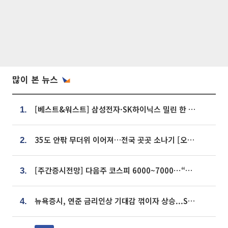
많이 본 뉴스
[베스트&워스트] 삼성전자·SK하이닉스 밀린 한 주…상상인증권은 85% 급등
1.
35도 안팎 무더위 이어져…전국 곳곳 소나기 [오늘 날씨]
2.
[주간증시전망] 다음주 코스피 6000~7000⋯“外人 수급은 정책이 변수”
3.
뉴욕증시, 연준 금리인상 기대감 꺾이자 상승...S&P500 사상 최고치 [종합]
4.