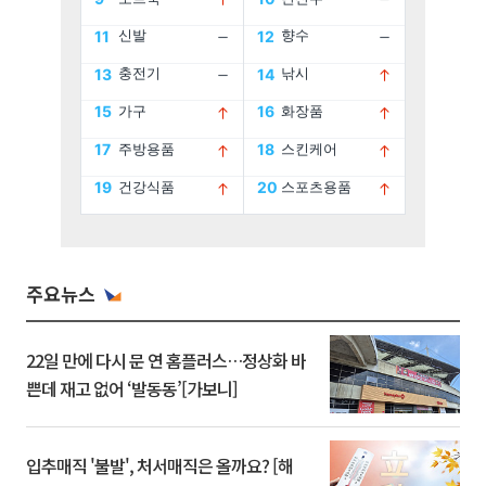
주요뉴스
22일 만에 다시 문 연 홈플러스…정상화 바
쁜데 재고 없어 ‘발동동’[가보니]
입추매직 '불발', 처서매직은 올까요? [해