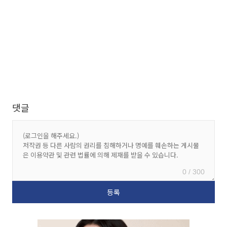
댓글
0 / 300