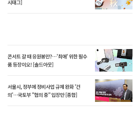
시태그]
콘서트 갈 때 응원봉만?⋯'최애' 위한 필수
품 등장이오! [솔드아웃]
서울시, 정부에 정비사업 규제 완화 '건
의'⋯국토부 "협의 중" 입장만 [종합]