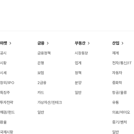
마켓
금융
부동산
산업
공시
금융정책
시장동향
재계
시황
은행
업계
전자/통신/IT
시세
보험
정책
자동차
장외/IPO
2금융
분양
중화학
특징주
카드
일반
항공/물류
투자전략
가상자산/핀테크
유통
채권/펀드
일반
의료/바이오
환율
중기/벤처
국제시황
일반