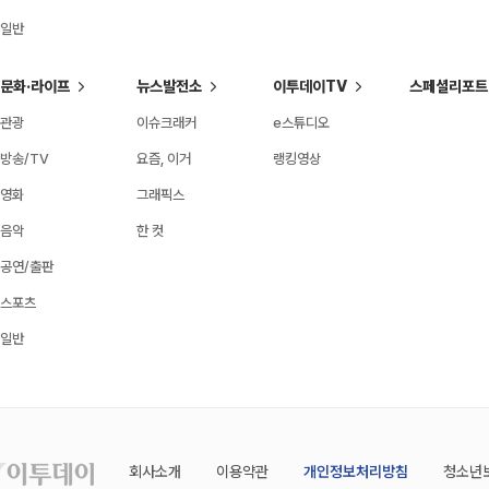
일반
문화·라이프
뉴스발전소
이투데이TV
스페셜리포트
관광
이슈크래커
e스튜디오
방송/TV
요즘, 이거
랭킹영상
영화
그래픽스
음악
한 컷
공연/출판
스포츠
일반
회사소개
이용약관
개인정보처리방침
청소년