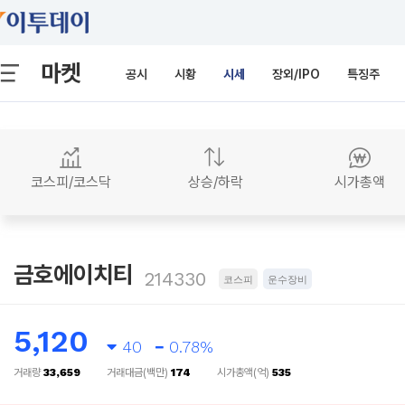
마켓
공시
시황
시세
장외/IPO
특징주
코스피/코스닥
상승/하락
시가총액
금호에이치티
214330
코스피
운수장비
5,120
40
0.78%
거래량
33,659
거래대금(백만)
174
시가총액(억)
535