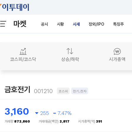
마켓
공시
시황
시세
장외/IPO
특징주
코스피/코스닥
상승/하락
시가총액
금호전기
001210
코스피
전기,전자
3,160
255
7.47%
거래량
872,860
거래대금(백만)
2,817
시가총액(억)
391