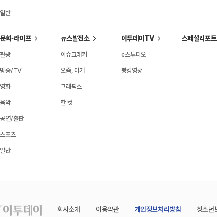
일반
문화·라이프
뉴스발전소
이투데이TV
스페셜리포트
관광
이슈크래커
e스튜디오
방송/TV
요즘, 이거
랭킹영상
영화
그래픽스
음악
한 컷
공연/출판
스포츠
일반
회사소개
이용약관
개인정보처리방침
청소년