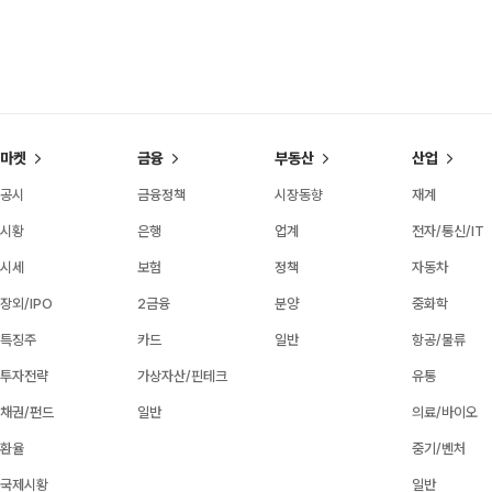
마켓
금융
부동산
산업
공시
금융정책
시장동향
재계
시황
은행
업계
전자/통신/IT
시세
보험
정책
자동차
장외/IPO
2금융
분양
중화학
특징주
카드
일반
항공/물류
투자전략
가상자산/핀테크
유통
채권/펀드
일반
의료/바이오
환율
중기/벤처
국제시황
일반