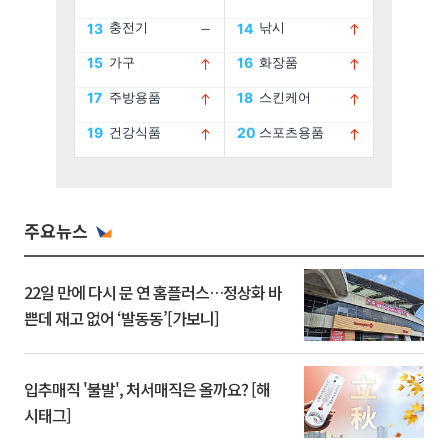
주요뉴스
22일 만에 다시 문 연 홈플러스…정상화 바
쁜데 재고 없어 ‘발동동’[가보니]
입추매직 '불발', 처서매직은 올까요? [해
시태그]