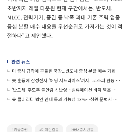
초반까지 레벨 다운된 현재 구간에서는, 반도체,
MLCC, 전력기기, 증권 등 낙폭 과대 기존 주력 업종
중심 분할 매수 대응을 우선순위로 가져가는 것이 적
절하다"고 제언했다.
관련 뉴스
미 증시 급락에 흔들린 국장...반도체 중심 분할 매수 기회
美 훈풍에 삼성전자 '어닝 서프라이즈'까지...코스피 반등 탄력 붙나
'반도체' 주도주 불안감 선반영…밸류에이션 바닥 찍은 코스피, 안도감 유입 기대
美 클래리티 법안 연내 통과 가능성 13%…상원 문턱서 제동
#키움증권
#미이란갈등
#국내증시반등