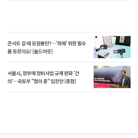
콘서트 갈 때 응원봉만?⋯'최애' 위한 필수
품 등장이오! [솔드아웃]
서울시, 정부에 정비사업 규제 완화 '건
의'⋯국토부 "협의 중" 입장만 [종합]