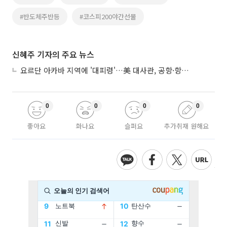
#반도체주반등
#코스피200야간선물
신혜주 기자의 주요 뉴스
요르단 아카바 지역에 '대피령'…美 대사관, 공항·항구 접근 금지 권고
0
0
0
0
좋아요
화나요
슬퍼요
추가취재 원해요