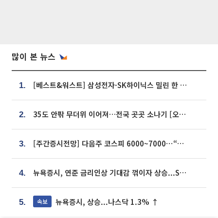
많이 본 뉴스
[베스트&워스트] 삼성전자·SK하이닉스 밀린 한 주…상상인증권은 85% 급등
1.
35도 안팎 무더위 이어져…전국 곳곳 소나기 [오늘 날씨]
2.
[주간증시전망] 다음주 코스피 6000~7000⋯“外人 수급은 정책이 변수”
3.
뉴욕증시, 연준 금리인상 기대감 꺾이자 상승...S&P500 사상 최고치 [종합]
4.
뉴욕증시, 상승...나스닥 1.3% ↑
속보
5.