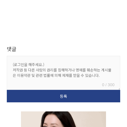
댓글
0 / 300