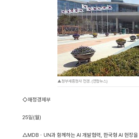
▲정부세종청사 전경. (연합뉴스)
◇재정경제부
25일(월)
△MDBㆍUN과 함께하는 AI 개발협력, 한국형 AI 현장