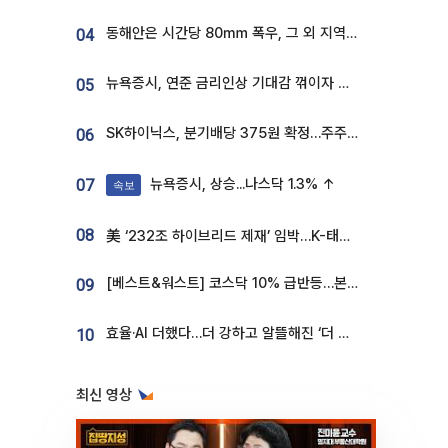
동해안은 시간당 80㎜ 폭우, 그 외 지역은 폭염…‘극과 극 날씨’
04
뉴욕증시, 연준 금리인상 기대감 꺾이자 상승...S&P500 사상 최고치 [종합]
05
SK하이닉스, 분기배당 375원 확정…주주환원책 9월로 앞당겨 발표
06
뉴욕증시, 상승...나스닥 1.3% ↑
07
속보
08
美 ‘232조 하이브리드 제재’ 임박…K-태양광, 불확실성 털고 날개 다나
[베스트&워스트] 코스닥 10% 급반등…본느, 최대주주 변경 기대에 270% 폭등
09
효율·AI 더했다…더 강하고 알뜰해진 ‘더 뉴 그랜저 하이브리드’ [ET의 모빌리티]
10
최신 영상