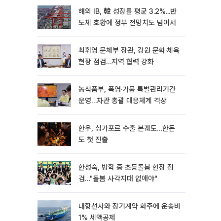
해외 IB, 韓 성장률 평균 3.2%...반
도체 호황에 정부 전망치도 넘어서
최휘영 문체부 장관, 강원 문화·체육
현장 점검…지역 협력 강화
농식품부, 폭염·가뭄 특별관리기간
운영…차관 총괄 대응체계 격상
한우, 싱가포르 수출 본궤도…한돈
도 첫 진출
한성숙, 방학 중 초등돌봄 현장 점
검…"돌봄 사각지대 없애야"
내항선사와 장기계약 화주에 운송비
1% 세액공제