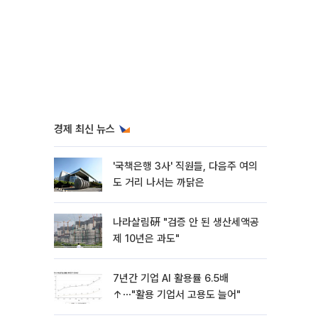
경제 최신 뉴스
'국책은행 3사' 직원들, 다음주 여의
도 거리 나서는 까닭은
나라살림硏 "검증 안 된 생산세액공
제 10년은 과도"
7년간 기업 AI 활용률 6.5배
↑⋯"활용 기업서 고용도 늘어"