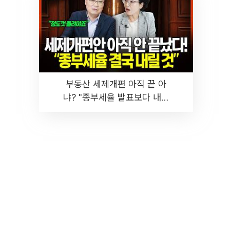
부동산 세제개편 아직 끝 아
냐? "종부세율 발표보다 내릴
것" 장기거주·양도세 전망 I 집
땅지성 I 김인만, 진미윤