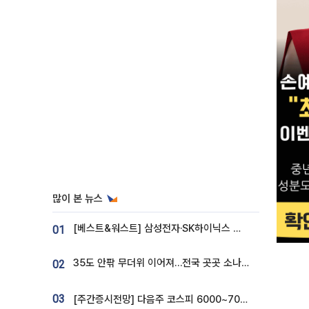
많이 본 뉴스
[베스트&워스트] 삼성전자·SK하이닉스 밀린 한 주…상상인증권은 85% 급등
01
35도 안팎 무더위 이어져…전국 곳곳 소나기 [오늘 날씨]
02
03
[주간증시전망] 다음주 코스피 6000~7000⋯“外人 수급은 정책이 변수”