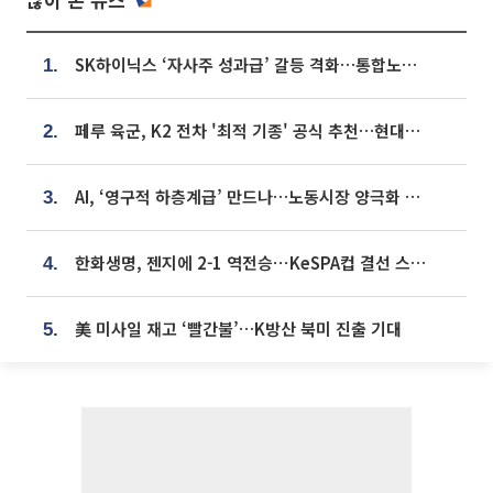
SK하이닉스 ‘자사주 성과급’ 갈등 격화…통합노조 출범 움직임
1.
페루 육군, K2 전차 '최적 기종' 공식 추천…현대로템 남미 생산거점 확보 기대
2.
AI, ‘영구적 하층계급’ 만드나…노동시장 양극화 경고
3.
한화생명, 젠지에 2-1 역전승⋯KeSPA컵 결선 스테이지 2 직행
4.
美 미사일 재고 ‘빨간불’…K방산 북미 진출 기대
5.