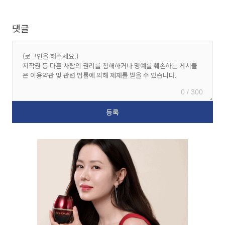
댓글
0 / 300