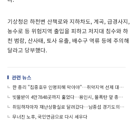
기상청은 하천변 산책로와 지하차도, 계곡, 급경사지,
농수로 등 위험지역 출입을 피하고 저지대 침수와 하
천 범람, 산사태, 토사 유출, 배수구 역류 등에 주의해
달라고 당부했다.
관련 뉴스
한 총리 "집중호우 인명피해 막아야"…취약지역 선제 대피·비상대응 지시
빗물받이 4만7848곳까지 훑었다…용인시, 물폭탄 앞 총력 방어전
취임하자마자 재난상황실로 달려갔다…남종섭 경기도의회 의장단, 첫 행보는 '도민안전'
무너진 노후, 국민연금으로 다시 세우다