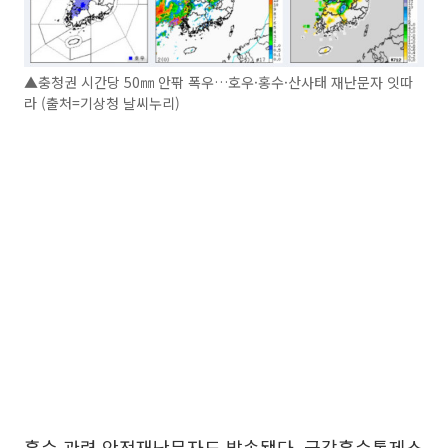
▲충청권 시간당 50㎜ 안팎 폭우…호우·홍수·산사태 재난문자 잇따
라 (출처=기상청 날씨누리)
홍수 관련 안전재난문자도 발송됐다. 금강홍수통제소