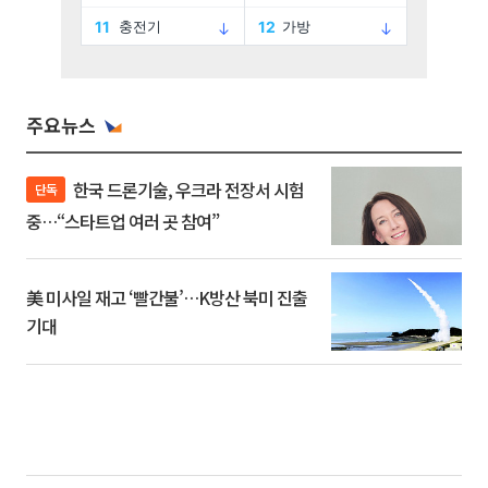
주요뉴스
한국 드론기술, 우크라 전장서 시험
단독
중…“스타트업 여러 곳 참여”
美 미사일 재고 ‘빨간불’…K방산 북미 진출
기대