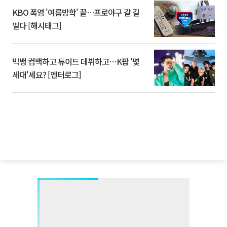
KBO 폭염 '여름방학' 끝…프로야구 갈 길
멀다 [해시태그]
빅뱅 컴백하고 튜이드 데뷔하고⋯K팝 '몇
세대'세요? [엔터로그]