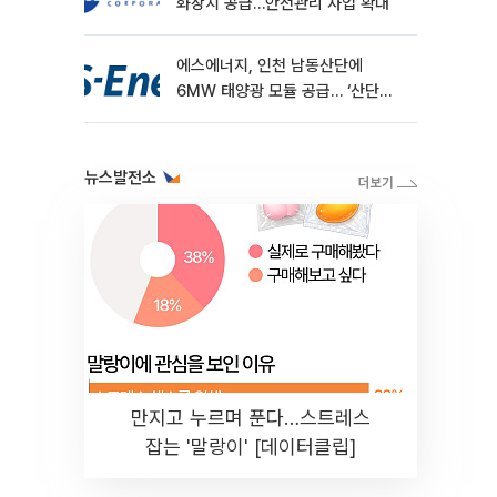
화장치 공급…안전관리 사업 확대
에스에너지, 인천 남동산단에
6MW 태양광 모듈 공급… ‘산단
RE100’ 가속
뉴스발전소
만지고 누르며 푼다…스트레스
잡는 '말랑이' [데이터클립]