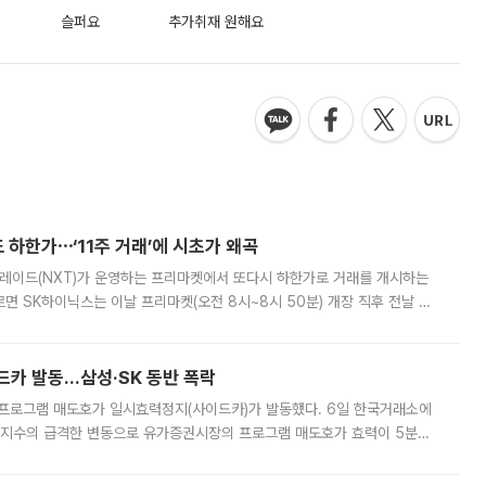
슬퍼요
추가취재 원해요
 하한가⋯‘11주 거래’에 시초가 왜곡
트레이드(NXT)가 운영하는 프리마켓에서 또다시 하한가로 거래를 개시하는
면 SK하이닉스는 이날 프리마켓(오전 8시~8시 50분) 개장 직후 전날 정
000원에 거래됐다. 거래량은 11주에 불과했으나, 최초 가격 결정이 기존 정
드카 발동…삼성·SK 동반 폭락
 프로그램 매도호가 일시효력정지(사이드카)가 발동했다. 6일 한국거래소에
선물지수의 급격한 변동으로 유가증권시장의 프로그램 매도호가 효력이 5분간
물지수는 전 거래일 종가 대비 52.48포인트(5.04%) 내린 987.24를 기