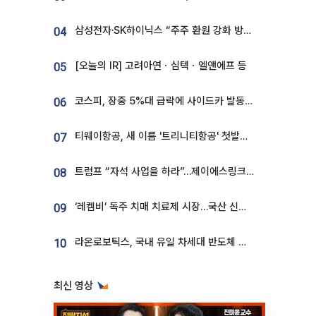
삼성전자·SK하이닉스 “주주 환원 강화 방안 마련”
04
[오늘의 IR] 고려아연ㆍ심텍ㆍ엘앤에프 등
05
코스피, 장중 5%대 급락에 사이드카 발동…삼성·SK 동반 폭락
06
티웨이항공, 새 이름 '트리니티항공' 첫발…SSC 전략 본격화
07
트럼프 “자석 사업을 하라”…제이에스링크, 비중국 영구자석 공급망 구축 속도
08
‘레켐비’ 독주 치매 치료제 시장…국산 신약 등장하나
09
라온로보틱스, 국내 유일 차세대 반도체 공정 로봇 개발 ‘고객사 테스트 진행’
10
최신 영상