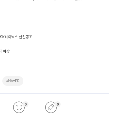
인·SK하이닉스·한일공조
격 확장
#NAVER
0
0