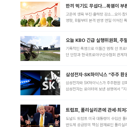
한끼 먹기도 무섭다...폭염이 부
고온에 생육 부진·출하량 감소…오이·참외
영향, 8월부터 본격 반영 연일 이어진 
고온에 취약한 시금치와 상추 등 잎채소뿐
오늘 KBO 긴급 실행위원회, 주
기록적인 폭염으로 이틀간 멈춰 선 프로야
단 단장과 한국프로야구선수협회 관계자가
5일 “최근 전국적으로 폭염이 지속되면
KBO리그와
삼성전자·SK하이닉스 “주주 환원
삼성전자와 SK하이닉스가 주주환원 강화 방안 마련에 나설
삼성전자는 로이터에 보낸 성명에서 “지
트럼프, 폴리실리콘에 관세·최저
도널드 트럼프 미국 대통령이 수입산 
반도체 공급망의 핵심 원재료인 폴리실리