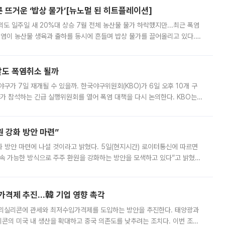
른 뜨거운 ‘밥상 물가’[뉴노멀 된 히트플레이션]
도 일주일 새 20%대 상승 7월 전체 농산물 물가 하락했지만...최근 폭염
폭염이 농산물 생육과 출하를 동시에 흔들며 밥상 물가를 끌어올리고 있다.
 아니라 오이와 참외, 브로콜리 가격까지 일주일 새 두 자릿수로 뛰었다.
말도 폭염취소 될까
구가 7일 재개될 수 있을까. 한국야구위원회(KBO)가 6일 오후 10개 구
 참석하는 긴급 실행위원회를 열어 폭염 대책을 다시 논의한다. KBO는
서 관람객과 선수단의 안전 위험 상황이 발생했다”며 5∼6일 예정됐던
 강화 방안 마련”
 것이라고 밝혔다. 5일(현지시간) 로이터통신에 따르면
속 가능한 방식으로 주주 환원을 강화하는 방안을 모색하고 있다”고 밝혔다.
그러면서 자세한 내용은 “조만간 공개할 예정”이라고 덧붙였다. SK하이닉스도 로이터에 전달한 성명에서 “연
가격제 추진…韓 기업 영향 촉각
폴리실리콘에 관세와 최저수입가격제를 도입하는 방안을 추진한다. 태양광과
콘의 미국 내 생산을 확대하고 중국 의존도를 낮추려는 조치다. 이번 조처