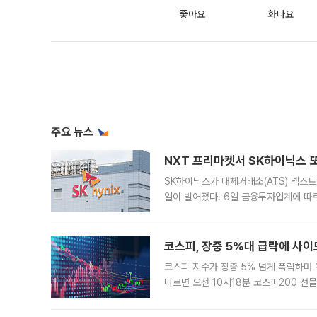
좋아요
화나요
주요 뉴스
NXT 프리마켓서 SK하이닉스 또
SK하이닉스가 대체거래소(ATS) 넥스
일이 벌어졌다. 6일 금융투자업계에 따르
규장 종가보다 29.98% 내린 116만8
규시장과 달
코스피, 장중 5%대 급락에 사이
코스피 지수가 장중 5% 넘게 폭락하며
따르면 오전 10시18분 코스피200 
정지됐다. 발동 시점 당시 코스피200 선
록했다.