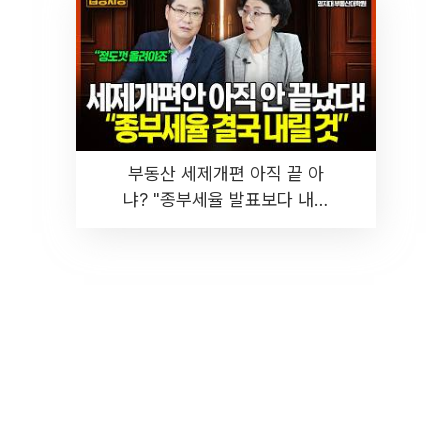
부동산 세제개편 아직 끝 아
냐? "종부세율 발표보다 내릴
것" 장기거주·양도세 전망 I 집
땅지성 I 김인만, 진미윤