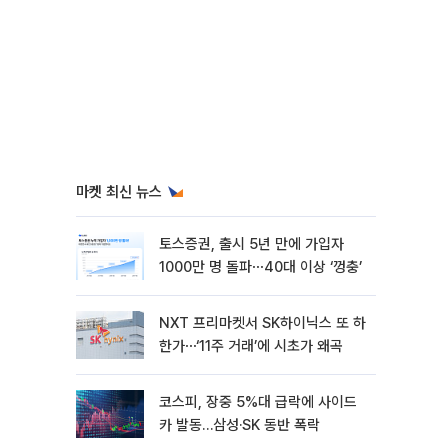
마켓 최신 뉴스
토스증권, 출시 5년 만에 가입자
1000만 명 돌파⋯40대 이상 ‘껑충’
NXT 프리마켓서 SK하이닉스 또 하
한가⋯‘11주 거래’에 시초가 왜곡
코스피, 장중 5%대 급락에 사이드
카 발동…삼성·SK 동반 폭락