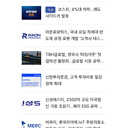
코스피, 4%대 하락…매도
속보
사이드카 발동
라온로보틱스, 국내 유일 차세대 반
도체 공정 로봇 개발 ‘고객사 테스트
진행’
TBH글로벌, 영국서 ‘타임아웃’ 첫
컬렉션 품평회…글로벌 시장 공략
본격화
신한투자증권, 고객 투자비용 절감
정책 확대
신성에스티, 2300억 규모 미국법
인 가동 초읽기…북미 ESS 공략 본
격화
머큐리, 롯데리아에 IoT 주방자동소