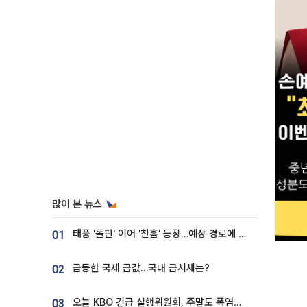
많이 본 뉴스
태풍 '돌핀' 이어 '찬홈' 등장…예상 경로에 한국 '한숨'
01
급등한 국제 금값…국내 금시세는?
02
오늘 KBO 긴급 실행위원회, 주말도 폭염취소 될까
03