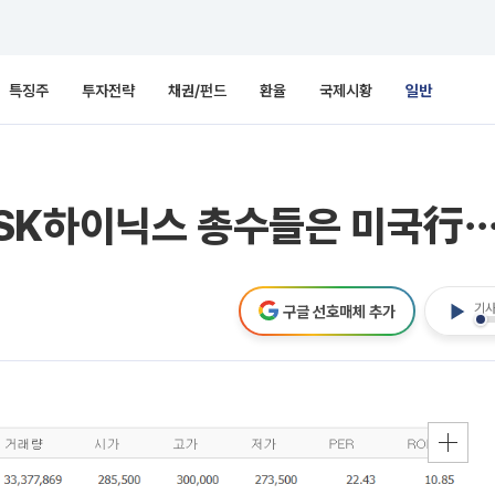
특징주
투자전략
채권/펀드
환율
국제시황
일반
SK하이닉스 총수들은 미국行
기사
구글 선호매체 추가