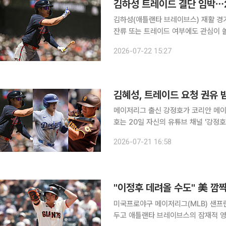
김하성 트레이드 결단 임박⋯
김하성(애틀랜타 브레이브스) 재활 경
잔류 또는 트레이드 여부에도 관심이 쏠린다. 22일(한국시간) MLB닷컴은 김하성
타 산하 트리플A 그위넷 스트라이퍼스에서 재
2026-07-22 15:27
손가락 염증으로 부상자 명단에 올랐던
김혜성, 트레이드 요청 권유 
메이저리그 출신 강정호가 코리안 메이저
호는 20일 자신의 유튜브 채널 '강정호
의 활약을 분석하며 가장 먼저 김혜성의 거취를 언급했다. 그는 김
2026-07-21 16:58
넷 비율과 컨택 능력 등 세부 지표는 
"이정후 데려올 수도" 美 깜
미국프로야구 메이저리그(MLB) 샌프
두고 애틀랜타 브레이브스의 잠재적 영입 후보로 거론됐다. 16일