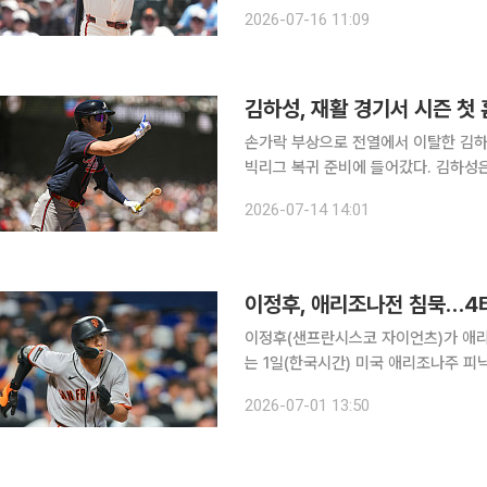
ATL은 트레이드 데드라인을 앞두고 
2026-07-16 11:09
있다고 전망하며, 애틀랜타가 영입을 
김하성, 재활 경기서 시즌 첫
손가락 부상으로 전열에서 이탈한 김하
빅리그 복귀 준비에 들어갔다. 김하성은 14일(한국시간) 미국 플로리다주 노스 포트 쿨투데이파크
에서 열린 플로리다콤플렉스리그(FCL
2026-07-14 14:01
으로 출전했다. 2번 타자 유격수로 선발
이정후, 애리조나전 침묵…4타
이정후(샌프란시스코 자이언츠)가 애리조
는 1일(한국시간) 미국 애리조나주 
리조나와의 원정 경기에 5번 타자 우익수로 선
2026-07-01 13:50
안타를 기록하지 못했던 이정후는 이날