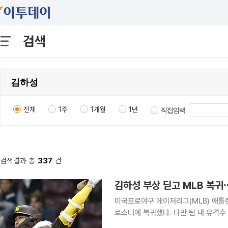
검색
전체
1주
1개월
1년
직접입력
검색결과 총
337
건
김하성 부상 딛고 MLB 복
미국프로야구 메이저리그(MLB) 애틀
로스터에 복귀했다. 다만 팀 내 유격수
는 쉽지 않을 전망이다. 애틀랜타는 4일(한국시간) 구단 SNS를 통해 김하성과 포수 션 머피를 부상