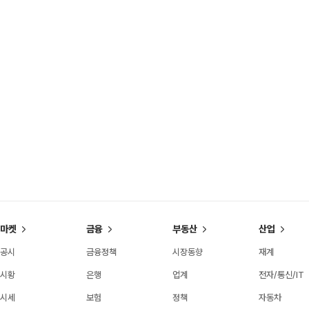
마켓
금융
부동산
산업
공시
금융정책
시장동향
재계
시황
은행
업계
전자/통신/IT
시세
보험
정책
자동차