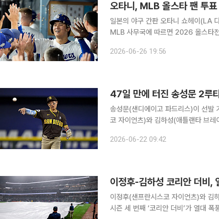
오타니, MLB 올스타 팬 투표
일본의 야구 간판 오타니 쇼헤이(LA 다저스)가 
MLB 사무국에 따르면 2026 올스타전
전체 1위에 올랐다. 오타니는 2023년 아메리칸리그(AL), 2025년 내셔널리그(NL)에서 리그 최다
2026-06-26 19:56
득표를 기록한 바 있으나 이를 통틀어
47일 만에 터진 송성문 2
송성문(샌디에이고 파드리스)이 선발 
코 자이언츠)와 김하성(애틀랜타 브레이브스)은 안타
국시간) 미국 텍사스주 알링턴 글로브
2026-06-22 09:42
텍사스 레인저스와 원정경기에 8번 타
이정후-김하성 코리안 더비, 
이정후(샌프란시스코 자이언츠)와 김하
시즌 세 번째 ‘코리안 더비’가 열대 폭풍의 영향으로 9월