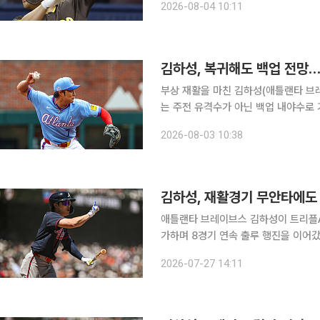
2026-08-04 10:11
자 명단(IL)에서 복귀시켰다고 발표했
김하성, 복귀해도 백업 전망
부상 재활을 마친 김하성(애틀랜타 브
는 주전 유격수가 아닌 백업 내야수로 기용될 가능성이 크다. 
보우먼은 1일(현지시간) 김하성의 마
2026-08-03 10:38
선수단에 남겨 백업 내야수로 활용할 
김하성, 재활경기 무안타에도
애틀랜타 브레이브스 김하성이 트리플A
가하며 8경기 연속 출루 행진을 이어갔다. 김하성은 27일(한국시간) 미국 조지아주 로렌
필드에서 열린 아이오와 컵스와의 마이
2026-07-27 14:11
타