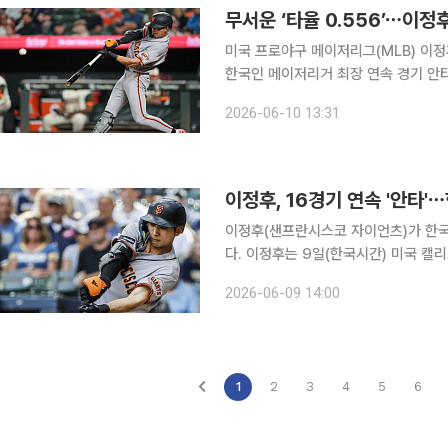
무서운 ‘타율 0.556’⋯이정후
미국 프로야구 메이저리그(MLB) 이
한국인 메이저리거 최장 연속 경기 안타 기록을 새로 썼다. 이정
란시스코 오라클파크에서 열린 2026
2026-06-10 13:31
이정후, 16경기 연속 '안타'
이정후(샌프란시스코 자이언츠)가 한국
다. 이정후는 9일(한국시간) 미국 캘리포니아주 샌프란시스코 오라클 파크에서 열린 워싱턴 내셔널
스와의 2026 메이저리그(MLB) 홈
2026-06-09 14:00
기록했다. 이날 안타를 추가한 이
1
2
3
4
5
6