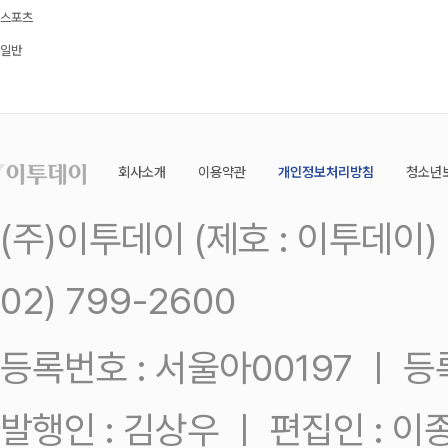
스포츠
일반
회사소개
이용약관
개인정보처리방침
청소년
(주)이투데이 (제호 : 이투데이
02) 799-2600
등록번호 : 서울아00197 ㅣ 등록일
발행인 : 김상우 ㅣ 편집인 : 