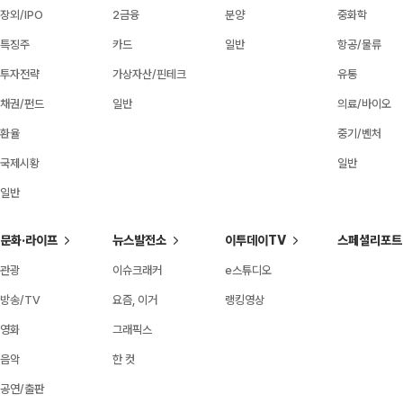
장외/IPO
2금융
분양
중화학
특징주
카드
일반
항공/물류
투자전략
가상자산/핀테크
유통
채권/펀드
일반
의료/바이오
환율
중기/벤처
국제시황
일반
일반
문화·라이프
뉴스발전소
이투데이TV
스페셜리포트
관광
이슈크래커
e스튜디오
방송/TV
요즘, 이거
랭킹영상
영화
그래픽스
음악
한 컷
공연/출판