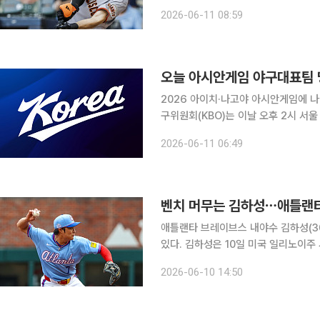
경기에 5번 타자 우익수로 선발 출전해 4타
2026-06-11 08:59
(SSG 랜더스 구단주 보좌역)와 김하
오늘 아시안게임 야구대표팀 
2026 아이치·나고야 아시안게임에 나설 
구위원회(KBO)는 이날 오후 2시 
리 24명을 발표한다. 류지현 대표팀
2026-06-11 06:49
(KBSA) 관계자가 참석해 선수 선발
벤치 머무는 김하성⋯애틀랜
애틀랜타 브레이브스 내야수 김하성(3
있다. 김하성은 10일 미국 일리노이주 시카고 레이트필드에서 열린 2026 미국프로야구 메이저리
그(MLB) 시카고 화이트삭스와의 원정 경기에 출전하지 않았
2026-06-10 14:50
김하성은 4일 토론토 블루제이스전 이후