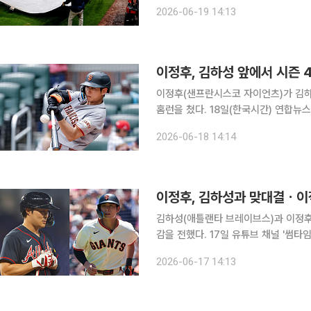
르면 MLB닷컴은 이날 미국 조지아주
2026-06-19 14:13
와 애틀랜타의 경기가 열대 폭풍 아서
이정후, 김하성 앞에서 시즌 
이정후(샌프란시스코 자이언츠)가 김하
홈런을 쳤다. 18일(한국시간) 연합뉴스에 따르면 이정후는 이날 미국 조지아주 애틀랜타 트루이스
트 파크에서 열린 2026 미국프로야구
2026-06-18 14:14
자 우익수로 선발 출전해 3타수 1안타(
이정후, 김하성과 맞대결ㆍ이
김하성(애틀랜타 브레이브스)과 이정후
감을 전했다. 17일 유튜브 채널 '썸타임즈'에 출연한 김하성과 이정후는 미국 조지아주 애틀랜타 트
루이스트 파크에서 열린 애틀랜타 브
2026-06-17 14:13