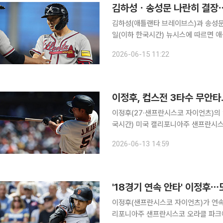
김하성ㆍ송성문 나란히 결장
김하성(애틀랜타 브레이브스)과 송성문(
일(이하 한국시간) 뉴시스에 따르면 
2026 미국프로야구 메이저리그(MLB) 뉴욕 메
2026-06-15 11:22
연전 앞선 두 경기에 모두 선발 출전했
이정후, 컵스전 3타수 무안타
이정후(27·샌프란시스코 자이언츠)의 연속 경기
국시간) 미국 캘리포니아주 샌프란시스
카고 컵스와 홈경기에 5번 타자 우익수로 선발 
2026-06-13 14:59
난달 15일 로스앤젤레스 다저스전부터
'18경기 연속 안타' 이정후⋯
이정후(샌프란시스코 자이언츠)가 연속 경기 안타 기
리포니아주 샌프란시스코 오라클 파크에