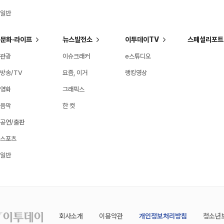
일반
문화·라이프
뉴스발전소
이투데이TV
스페셜리포트
관광
이슈크래커
e스튜디오
방송/TV
요즘, 이거
랭킹영상
영화
그래픽스
음악
한 컷
공연/출판
스포츠
일반
회사소개
이용약관
개인정보처리방침
청소년