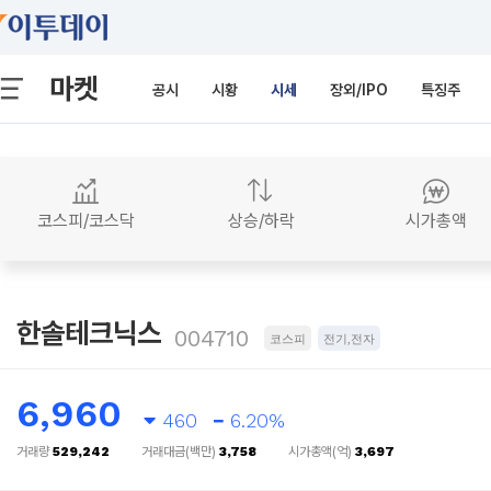
마켓
공시
시황
시세
장외/IPO
특징주
코스피/코스닥
상승/하락
시가총액
한솔테크닉스
004710
코스피
전기,전자
6,960
460
6.20%
거래량
529,242
거래대금(백만)
3,758
시가총액(억)
3,697