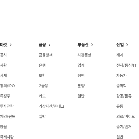
마켓
금융
부동산
산업
공시
금융정책
시장동향
재계
시황
은행
업계
전자/통신/IT
시세
보험
정책
자동차
장외/IPO
2금융
분양
중화학
특징주
카드
일반
항공/물류
투자전략
가상자산/핀테크
유통
채권/펀드
일반
의료/바이오
환율
중기/벤처
국제시황
일반