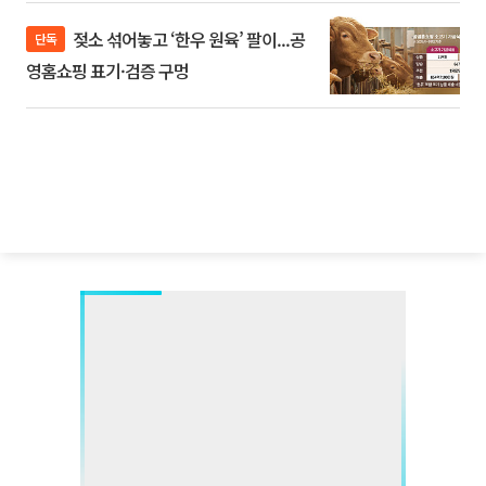
젖소 섞어놓고 ‘한우 원육’ 팔이...공
단독
영홈쇼핑 표기·검증 구멍