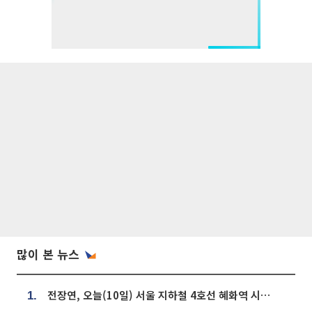
많이 본 뉴스
전장연, 오늘(10일) 서울 지하철 4호선 혜화역 시위…1호선 용산역 무정차
1.