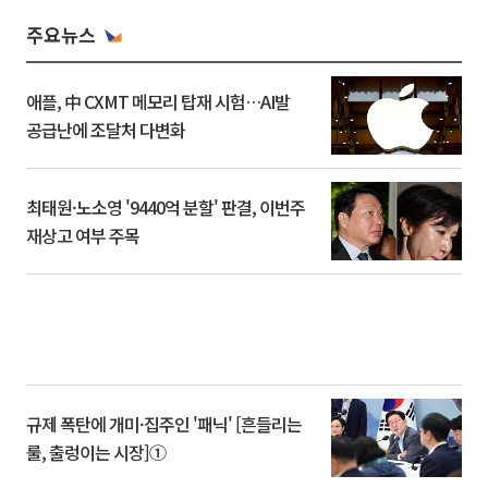
주요뉴스
애플, 中 CXMT 메모리 탑재 시험…AI발
공급난에 조달처 다변화
최태원·노소영 '9440억 분할' 판결, 이번주
재상고 여부 주목
규제 폭탄에 개미·집주인 '패닉' [흔들리는
룰, 출렁이는 시장]①