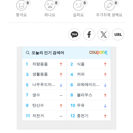
0
0
0
0
좋아요
화나요
슬퍼요
추가취재 원해요