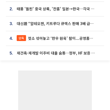
태풍 '돌핀' 중국 상륙, '찬홈' 일본→한국…각국 기상청 예상 경로는?
2.
대신證 “알테오젠, 키트루다 큐렉스 판매 3배 급증…목표가 41만원 상향”
3.
젖소 섞어놓고 ‘한우 원육’ 팔이...공영홈쇼핑 표기·검증 구멍
단독
4.
재건축·재개발 이주비 대출 숨통…정부, HF 보증 신설 추진
5.