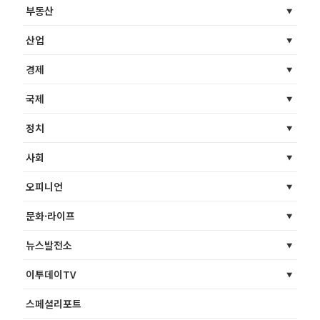
부동산
산업
경제
국제
정치
사회
오피니언
문화·라이프
뉴스발전소
이투데이TV
스페셜리포트