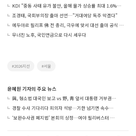
KDI "중동 사태 유가 불안, 올해 물가 상승률 최대 1.6%p 끌어올려"
조경태, 국회부의장 출마 선언…"거대여당 독주 막겠다"
에두아르 필리프 佛 전 총리, 극우에 맞서 대선 출마 공식 선언
무너진 노후, 국민연금으로 다시 세우다
#2026지선
#서울
윤혜원 기자의 주요 뉴스
與, 형소법 대국민 보고 vs 野, 靑 앞서 대통령 거부권 촉구
경찰 수사 기다리다 피의자 석방…기한 넘기면 속수무책
‘보완수사권 폐지법’ 본회의 상정…여야 필리버스터 대치