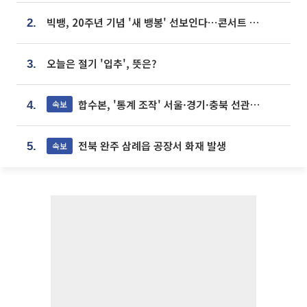
빅뱅, 20주년 기념 '새 뱅봉' 선보인다⋯콘서트 앞두고 팝업 개최
2.
오늘은 절기 '입추', 뜻은?
3.
합수본, '통계 조작' 서울·경기·충북 선관위 등 추가 압수수색
속보
4.
전북 완주 삼례읍 공장서 화재 발생
속보
5.