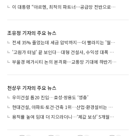
이 대통령 “아르헨, 최적의 파트너⋯공급망 전반으로 확대”
조유정 기자의 주요 뉴스
전세 35% 줄었는데 세금 압박까지⋯더 빨라지는 '월세화'
'고원가 터널' 끝 보인다…대형 건설사, 수익성 대폭 개선
부울경 메가시티 논의 본격화⋯교통망 기대에 하반기 분양시장 '주목'
천상우 기자의 주요 뉴스
우미건설 톱20 진입…효성·쌍용도 ‘껑충’
현대건설, 아파트·토건·건축 1위…산업·환경설비는 삼성E&A
용적률 높여 임대 더 지으라더니…‘제값 보상’ 5개월째 국회에 발목