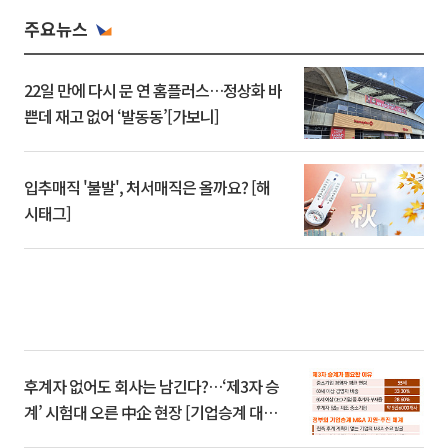
주요뉴스
22일 만에 다시 문 연 홈플러스…정상화 바
쁜데 재고 없어 ‘발동동’[가보니]
입추매직 '불발', 처서매직은 올까요? [해
시태그]
후계자 없어도 회사는 남긴다?…‘제3자 승
계’ 시험대 오른 中企 현장 [기업승계 대전
환]