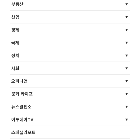
부동산
산업
경제
국제
정치
사회
오피니언
문화·라이프
뉴스발전소
이투데이TV
스페셜리포트