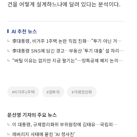
건을 어떻게 설계하느냐에 달려 있다는 분석이다.
AI 추천 뉴스
李대통령, 비거주 1주택 논란 직접 진화…"투기 아닌 거래 정상화"
李대통령 SNS에 담긴 경고…부동산 '투기 대출' 설 자리 없다
“버틸 이유는 없지만 지금 팔기는“⋯장특공제 폐지 논의에 집주인들 매도 저울질
#비거주1주택
#갭투자
#거래정상화
문선영 기자의 주요 뉴스
이 대통령, 규제합리화위 부위원장에 김태유…국립외교원장 김흥규
레버리지 사태에 묻힌 ‘AI 청사진’