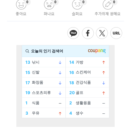
0
0
0
0
좋아요
화나요
슬퍼요
추가취재 원해요