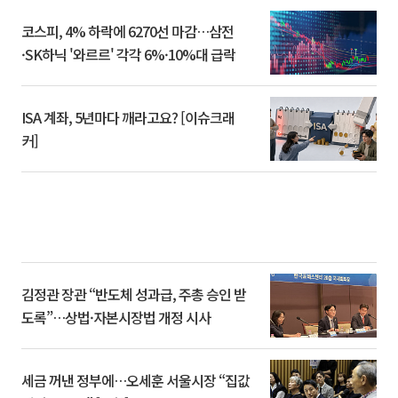
코스피, 4% 하락에 6270선 마감…삼전
·SK하닉 '와르르' 각각 6%·10%대 급락
ISA 계좌, 5년마다 깨라고요? [이슈크래
커]
김정관 장관 “반도체 성과급, 주총 승인 받
도록”…상법·자본시장법 개정 시사
세금 꺼낸 정부에…오세훈 서울시장 “집값