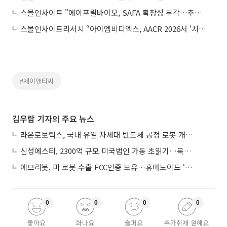
스몰인사이트 "에이프릴바이오, SAFA 확장성 부각…추가 기술이전 기대감 커져"
스몰인사이트리서치 “아이엠비디엑스, AACR 2026서 ‘치료 예측’ 플랫폼 역량 입증…글로벌 도약 변곡점”
#제이앤티씨
김우람 기자의 주요 뉴스
라온로보틱스, 국내 유일 차세대 반도체 공정 로봇 개발 ‘고객사 테스트 진행’
신성에스티, 2300억 규모 미국법인 가동 초읽기…북미 ESS 공략 본격화
에브리봇, 미 로봇 수출 FCC인증 보유…휴머노이드 ‘AI 두뇌’ 탑재 속도
0
0
0
0
좋아요
화나요
슬퍼요
추가취재 원해요