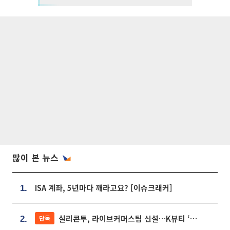
많이 본 뉴스
ISA 계좌, 5년마다 깨라고요? [이슈크래커]
1.
실리콘투, 라이브커머스팀 신설…K뷰티 ‘글로벌 판매망’ 확대[K뷰티 라방戰]
단독
2.