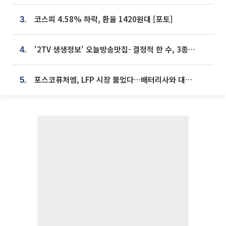
코스피 4.58% 하락, 환율 1420원대 [포토]
3.
'2TV 생생정보' 오늘방송맛집- 결정적 한 수, 3종 메밀면! 메밀 소바 맛집 '의○○○○'
4.
포스코퓨처엠, LFP 시장 뚫었다…배터리사와 대규모 장기 공급 합의
5.