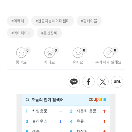
#머큐리
#인공지능데이터센터
#광케이블
#와이파이7
#통신장비
0
0
0
0
좋아요
화나요
슬퍼요
추가취재 원해요