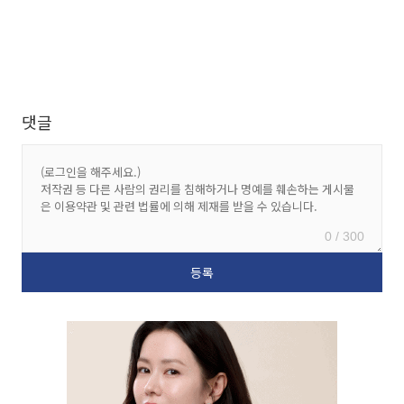
댓글
0 / 300