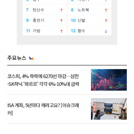
주요뉴스
코스피, 4% 하락에 6270선 마감…삼전
·SK하닉 '와르르' 각각 6%·10%대 급락
ISA 계좌, 5년마다 깨라고요? [이슈크래
커]