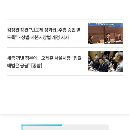
김정관 장관 “반도체 성과급, 주총 승인 받
도록”…상법·자본시장법 개정 시사
세금 꺼낸 정부에…오세훈 서울시장 “집값
해법은 공급” [종합]