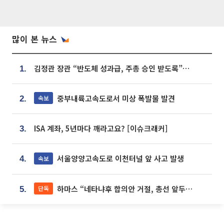
많이 본 뉴스
김정관 장관 “반도체 성과급, 주총 승인 받도록”…상법·자본시장법 개정 시사
1.
중부내륙고속도로서 미상 폭발물 발견
속보
2.
ISA 계좌, 5년마다 깨라고요? [이슈크래커]
3.
서울양양고속도로 이천터널 앞 사고 발생
속보
4.
하마스 “네타냐후 합의안 거절, 총선 앞두고 시간 끌기”
단독
5.