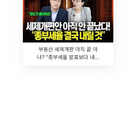
부동산 세제개편 아직 끝 아
냐? "종부세율 발표보다 내릴
것" 장기거주·양도세 전망 I 집
땅지성 I 김인만, 진미윤