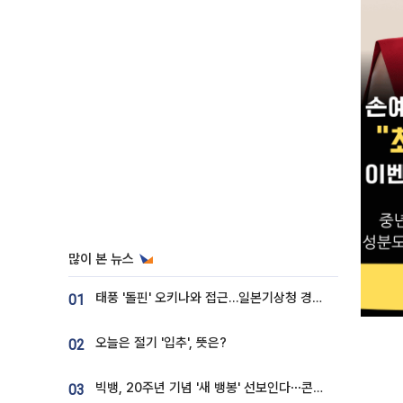
많이 본 뉴스
태풍 '돌핀' 오키나와 접근…일본기상청 경로 업데이트
01
오늘은 절기 '입추', 뜻은?
02
빅뱅, 20주년 기념 '새 뱅봉' 선보인다⋯콘서트 앞두고 팝업 개최
03