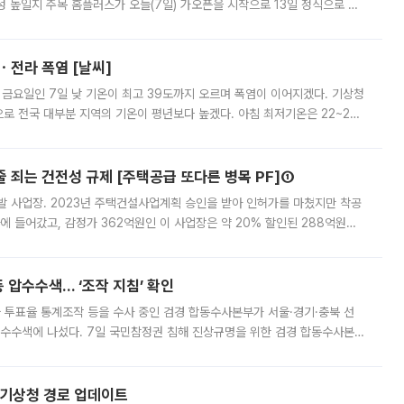
 높일지 주목 홈플러스가 오늘(7일) 가오픈을 시작으로 13일 정식으로 재
직원들이 현장 배치되고, PB 상품과 함께 일반 상품 납품도 순차적으로 진행
ㆍ전라 폭염 [날씨]
 금요일인 7일 낮 기온이 최고 39도까지 오르며 폭염이 이어지겠다. 기상청
로 전국 대부분 지역의 기온이 평년보다 높겠다. 아침 최저기온은 22~27
 대부분 지역에 폭염특보가 발효된 가운데 최고체감온도는 35도 안팎까지 올라
줄 죄는 건전성 규제 [주택공급 또다른 병목 PF]①
발 사업장. 2023년 주택건설사업계획 승인을 받아 인허가를 마쳤지만 착공
에 들어갔고, 감정가 362억원인 이 사업장은 약 20% 할인된 288억원에
 현재는 4차 공매를 위한 조건 협의가 진행 중이다. 수도권의 주요 주거 배
 압수수색… ‘조작 지침’ 확인
와 투표율 통계조작 등을 수사 중인 검경 합동수사본부가 서울·경기·충북 선
 압수수색에 나섰다. 7일 국민참정권 침해 진상규명을 위한 검경 합동수사본
추가 증거 확보를 위해 중앙선관위, 서울시·경기도·충청북도 선관위, 김포시
본기상청 경로 업데이트