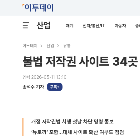
산업
재계
전자/통신/IT
자동차
중
이투데이
산업
유통
불법 저작권 사이트 34곳
입력 2026-05-11 13:10
송석주 기자
구독
개정 저작권법 시행 첫날 차단 명령 통보
‘뉴토끼’ 포함…대체 사이트 확산 여부도 점검