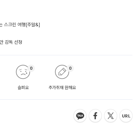
 스크린 여행[주말&]
리안 감독 선정
0
0
슬퍼요
추가취재 원해요