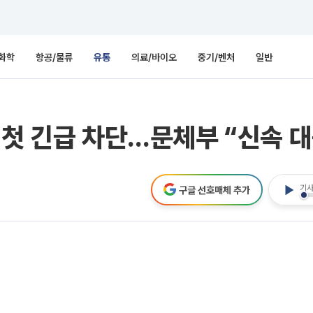
화학
항공/물류
유통
의료/바이오
중기/벤처
일반
 첫 긴급 차단…문체부 “신속 대
기사
구글 선호매체 추가