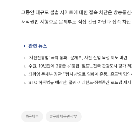
그동안 대규모 불법 사이트에 대한 접속 차단은 방송통신
저작권법 시행으로 문체부도 직접 긴급 차단과 접속 차단 
관련 뉴스
‘사진진흥법’ 국회 통과…문체부, 사진 산업 육성 제도 마련
수원, 10년만에 3등급→1등급 '점프'…전국 관광도시 평가 
최휘영 문체부 장관 “‘왕사남’으로 영화계 훈풍…홀드백 협의
STO 하위법규 예상안, 풀링·거래한도·정형증권 로드맵 제시
#문체부
#문화체육관광부