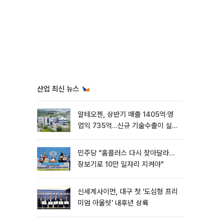
산업 최신 뉴스
알테오젠, 상반기 매출 1405억·영
업익 735억…신규 기술수출이 실적
견인
민주당 "홈플러스 다시 찾아달라…
장보기로 10만 일자리 지켜야"
신세계사이먼, 대구 첫 '도심형 프리
미엄 아울렛' 내후년 상륙