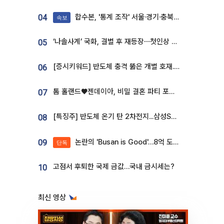
합수본, '통계 조작' 서울·경기·충북 선관위 등 추가 압수수색
04
속보
‘나솔사계’ 국화, 결별 후 재등장⋯첫인상 투표 휩쓸고 ‘인기녀’ 등극
05
[증시키워드] 반도체 충격 뚫은 개별 호재...포스코퓨처엠·에코프로·한화솔루션 '눈길'
06
톰 홀랜드♥젠데이아, 비밀 결혼 파티 포착⋯호텔 대관비만 9억
07
[특징주] 반도체 온기 탄 2차전지...삼성SDI, 장 초반 7% 넘게 껑충
08
논란의 'Busan is Good'…8억 도시브랜드, 용산 대통령실 CI 업체가 수행
09
단독
고점서 후퇴한 국제 금값…국내 금시세는?
10
최신 영상