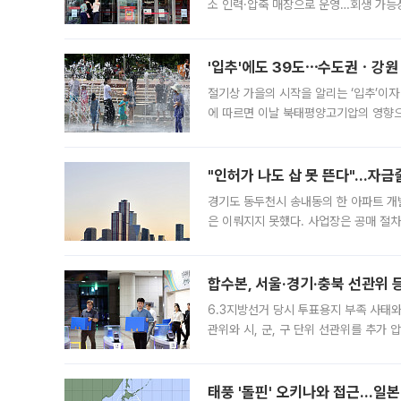
소 인력·압축 매장으로 운영…회생 가능성
영업을 시작한다. 핵심 점포 67개에는 
'입추'에도 39도⋯수도권ㆍ강원
절기상 가을의 시작을 알리는 ‘입추’이자
에 따르면 이날 북태평양고기압의 영향으
도, 낮 최고기온은 31~39도로, 전국
"인허가 나도 삽 못 뜬다"…자금
경기도 동두천시 송내동의 한 아파트 개
은 이뤄지지 못했다. 사업장은 공매 절차
3차 공매까지 진행됐으나 모두 유찰됐다.
후
합수본, 서울·경기·충북 선관위 등
6.3지방선거 당시 투표용지 부족 사태
관위와 시, 군, 구 단위 선관위를 추가
부(김태훈 서울중앙지검 3차장검사)는 
태풍 '돌핀' 오키나와 접근…일