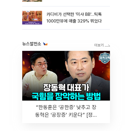
카디비가 선택한 '미샤 BB'…틱톡
1000만뷰에 매출 329% 뛰었다
뉴스발전소
“한동훈은 ‘공한증’ 낮추고 장
동혁은 ‘공장증’ 키운다” [정치
대학]