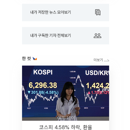
내가 저장한 뉴스 모아보기
내가 구독한 기자 전체보기
한 컷
코스피 4.58% 하락, 환율