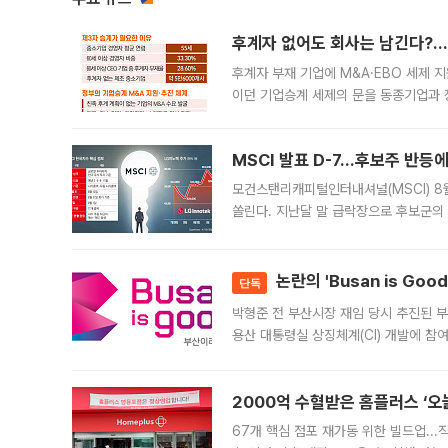
후계자 없어도 회사는 남긴다?…‘
후계자 부재 기업에 M&A·EBO 세제 
이던 기업승계 세제의 문을 동종기업과 
대신 M&A나 임직원 인수(EBO)를 통
늘
MSCI 발표 D-7…후보주 반등
모건스탠리캐피털인터내셔널(MSCI) 8
쏠린다. 지난달 말 급락장으로 후보군의
가능성과 지수 추종 자금 유입 기대가 
논란의 'Busan is Go
단독
박형준 전 부산시장 재임 당시 추진된 부산
용산 대통령실 상징체계(CI) 개발에 참
도시브랜드 사업이 공개 이후 시민 공감
2000억 수혈받은 홈플러스 ‘오늘
67개 핵심 점포 재가동 위한 빌드업..