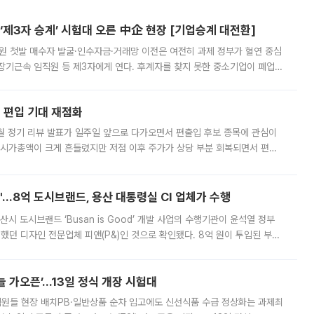
제3자 승계’ 시험대 오른 中企 현장 [기업승계 대전환]
지원 첫발 매수자 발굴·인수자금·거래망 이전은 여전히 과제 정부가 혈연 중심
장기근속 임직원 등 제3자에게 연다. 후계자를 찾지 못한 중소기업이 폐업
해 기술과 일자리를 남기도록 하겠다는 취지다. 다만 세금 감면만으로 거래를
에 편입 기대 재점화
월 정기 리뷰 발표가 일주일 앞으로 다가오면서 편출입 후보 종목에 관심이
 시가총액이 크게 흔들렸지만 저점 이후 주가가 상당 부분 회복되면서 편입
다시 부각되고 있다. 7일 금융투자업계에 따르면 MSCI는 한국시간으로 오는
od'…8억 도시브랜드, 용산 대통령실 CI 업체가 수행
시 도시브랜드 ‘Busan is Good’ 개발 사업의 수행기관이 윤석열 정부
여했던 디자인 전문업체 피앤(P&)인 것으로 확인됐다. 8억 원이 투입된 부산
 부족과 디자인 정체성 논란에 휩싸였던 만큼, 사업 선정 과정과 결과물에
 가오픈’...13일 정식 개장 시험대
.직원들 현장 배치PB·일반상품 순차 입고에도 신선식품 수급 정상화는 과제최