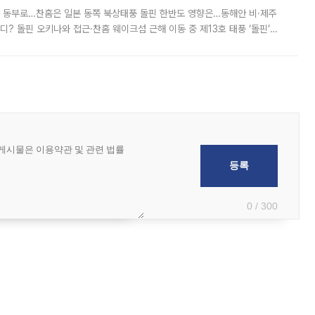
국 동부로…찬홈은 일본 동쪽 북상태풍 돌핀 한반도 영향은…동해안 비·제주
디? 돌핀 오키나와 접근·찬홈 웨이크섬 근해 이동 중 제13호 태풍 ‘돌핀’이
 아마미 지방에 접근하고 있다. 돌핀은 오키나와 부근을 지난 뒤 동중국해
0 / 300