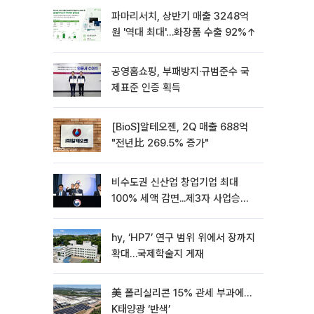
파마리서치, 상반기 매출 3248억
원 '역대 최대'…화장품 수출 92%↑
공영홈쇼핑, 부패방지·규범준수 국
제표준 인증 획득
[BioS]알테오젠, 2Q 매출 688억
"전년比 269.5% 증가"
비수도권 신산업 창업기업 최대
100% 세액 감면...제3자 사업승계
특례 도입
hy, ‘HP7’ 연구 범위 위에서 장까지
확대…국제학술지 게재
美 폴리실리콘 15% 관세 부과에…
K태양광 ‘반색’