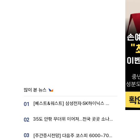
많이 본 뉴스
[베스트&워스트] 삼성전자·SK하이닉스 밀린 한 주…상상인증권은 85% 급등
01
35도 안팎 무더위 이어져…전국 곳곳 소나기 [오늘 날씨]
02
03
[주간증시전망] 다음주 코스피 6000~7000⋯“外人 수급은 정책이 변수”