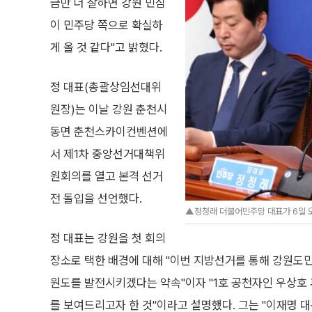
금만 더 잘하면 강원 민심
이 민주당 쪽으로 확실하
게 올 것 같다"고 밝혔다.
정 대표(총괄상임선대위
원장)는 이날 강원 춘천시
동면 춘천스카이컨벤션에
서 제1차 중앙선거대책위
원회의를 열고 본격 선거
전 돌입을 선언했다.
▲정청래 더불어민주당 대표가 6일 오
정 대표는 강원을 첫 회의
장소로 택한 배경에 대해 "이번 지방선거를 통해 강원도민
원도를 발전시키겠다는 약속"이자 "1호 공천자인 우상호 
를 보여드리고자 한 것"이라고 설명했다. 그는 "이재명 