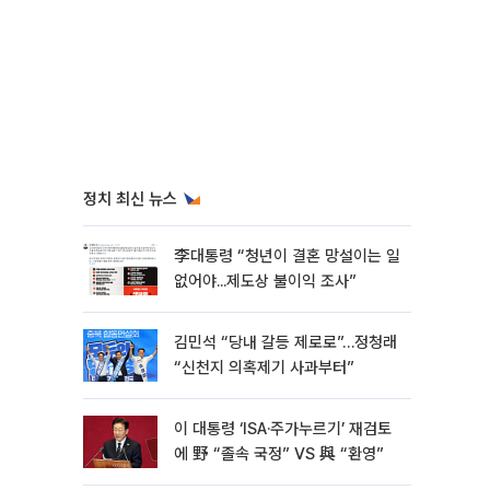
정치 최신 뉴스
李대통령 “청년이 결혼 망설이는 일
없어야...제도상 불이익 조사”
김민석 “당내 갈등 제로로”…정청래
“신천지 의혹제기 사과부터”
이 대통령 ‘ISA·주가누르기’ 재검토
에 野 “졸속 국정” VS 與 “환영”