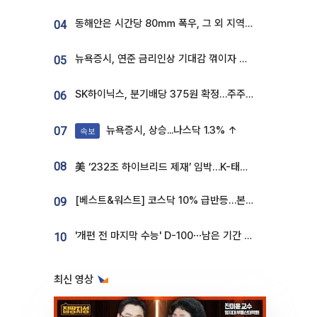
동해안은 시간당 80㎜ 폭우, 그 외 지역은 폭염…‘극과 극 날씨’
04
뉴욕증시, 연준 금리인상 기대감 꺾이자 상승...S&P500 사상 최고치 [종합]
05
SK하이닉스, 분기배당 375원 확정…주주환원책 9월로 앞당겨 발표
06
뉴욕증시, 상승...나스닥 1.3% ↑
07
속보
08
美 ‘232조 하이브리드 제재’ 임박…K-태양광, 불확실성 털고 날개 다나
[베스트&워스트] 코스닥 10% 급반등…본느, 최대주주 변경 기대에 270% 폭등
09
'개편 전 마지막 수능' D-100⋯남은 기간 성적 올릴 전략은
10
최신 영상