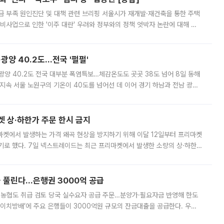
급 부족 원인진단 및 대책 관련 브리핑 서울시가 재개발·재건축을 통한 주택
비사업으로 인한 '이주 대란' 우려와 정부와의 정책 엇박자 논란에 대해 정
실장은 2031년까지 31만 가구 착공 목표에 차질이 없다는 입장이나,
·광양 40.2도…전국 '펄펄'
·광양 40.2도 전국 대부분 폭염특보…체감온도도 곳곳 38도 넘어 8일 동해
지속 서울 노원구의 기온이 40도를 넘어선 데 이어 경기 하남과 전남 광양
. 전국 대부분 지역에 폭염특보가 내려진 가운데 곳곳에서 39~40도 안팎
켓 상·하한가 주문 한시 금지
마켓에서 발생하는 가격 왜곡 현상을 방지하기 위해 이달 12일부터 프리마켓
기로 했다. 7일 넥스트레이드는 최근 프리마켓에서 발생한 소량의 상·하한
, 주문 오류로 인한 가격 급등락을 최소화하기 위한 비상 대응방안을 발표
 풀린다…은행권 3000억 공급
리·농협도 취급 검토 당국 실수요자 공급 주문…분양가·필요자금 반영해 한도
에이치방배’에 주요 은행들이 3000억원 규모의 잔금대출을 공급한다. 우리
하고 있어 향후 공급 규모가 늘어날 전망이다. 7일 금융권에 따르면 KB국