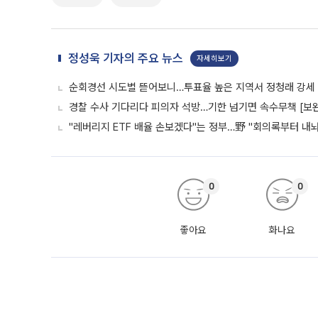
정성욱 기자의 주요 뉴스
자세히보기
순회경선 시도별 뜯어보니…투표율 높은 지역서 정청래 강세
경찰 수사 기다리다 피의자 석방…기한 넘기면 속수무책 [보완
"레버리지 ETF 배율 손보겠다"는 정부…野 "회의록부터 내
0
0
좋아요
화나요