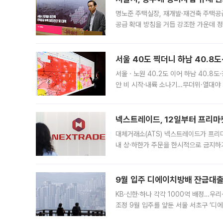
명노준 주택실장, 재개발·재건축 주택공
공급 확대 방침을 거듭 강조한 가운데 정
면 반박하고 나섰다. 명노준 서울시 주택
서울 40도 찍더니 하남 40.8도
서울ㆍ노원 40.2도 이어 하남 40.8도
안 비 시작·내륙 소나기…무더위·열대야 
에서도 40도를 웃도는 기온이 관측됐다
의 극심한
넥스트레이드, 12일부터 프리마
대체거래소(ATS) 넥스트레이드가 프리
내 상·하한가 주문을 한시적으로 금지하
가 체결 사례와 관련해 설명자료를 내고
9월 입주 디에이치방배 잔금대출
KB·신한·하나 각각 1000억 배정…우
조정 9월 입주를 앞둔 서울 서초구 ‘디
은행과 NH농협은행도 대출 취급을 검토