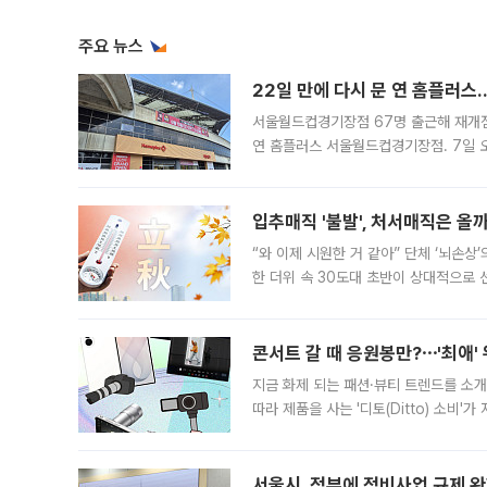
주요 뉴스
22일 만에 다시 문 연 홈플러스
서울월드컵경기장점 67명 출근해 재개점 
연 홈플러스 서울월드컵경기장점. 7일 
우유, 과일 같은 신선식품이 차근차근 자
입추매직 '불발', 처서매직은 올
“와 이제 시원한 거 같아” 단체 ‘뇌손상
한 더위 속 30도대 초반이 상대적으로
지역에 있었습니다. 7월 말에는 서풍과
콘서트 갈 때 응원봉만?⋯'최애'
지금 화제 되는 패션·뷰티 트렌드를 소개
따라 제품을 사는 '디토(Ditto) 소비
어디일까요? 아이돌 콘서트 시작을 기다
서울시, 정부에 정비사업 규제 완화