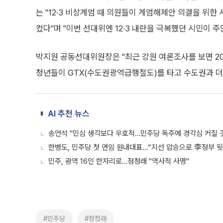
는 "12·3 비상계엄 때 의원들이 계엄해제안 의결을 위한
컸다"며 "이번 선대위엔 12·3 내란을 극복했던 시민이 주
박지원 공동선대위원장은 "최근 강원 여론조사를 보면 2
청년들이 GTX(수도권광역급행철도)를 타고 수도권과 더
AI 추천 뉴스
송언석 "민심 생각보다 우호적…민주당 독주에 경각심 커질 
한병도, 민주당 첫 연임 원내대표…“지선 압승으로 李정부 
민주, 광역 16인 한자리로…정청래 "역사적 사명"
#민주당
#정청래