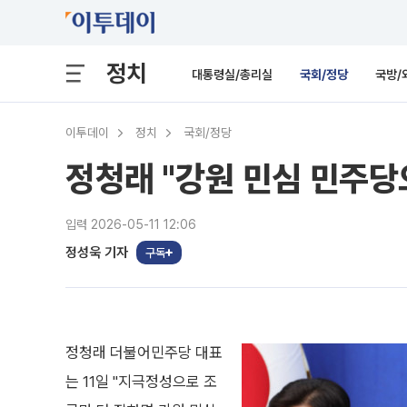
정치
대통령실/총리실
국회/정당
국방/
이투데이
정치
국회/정당
정청래 "강원 민심 민주당
입력 2026-05-11 12:06
정성욱 기자
구독
정청래 더불어민주당 대표
는 11일 "지극정성으로 조