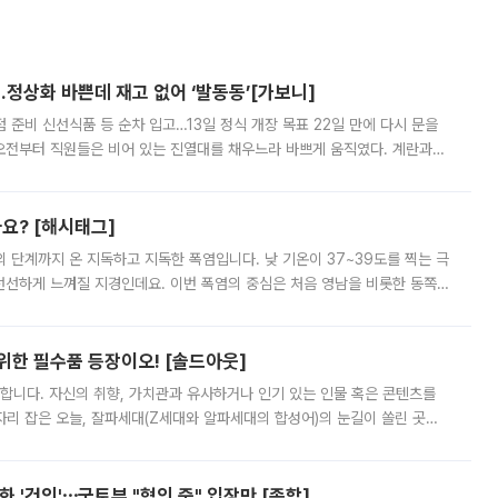
…정상화 바쁜데 재고 없어 ‘발동동’[가보니]
준비 신선식품 등 순차 입고…13일 정식 개장 목표 22일 만에 다시 문을
오전부터 직원들은 비어 있는 진열대를 채우느라 바쁘게 움직였다. 계란과
리를 잡기 시작했지만, 매장 곳곳엔 여전히 텅 빈 매대가 먼저 눈에 들어왔
까요? [해시태그]
’의 단계까지 온 지독하고 지독한 폭염입니다. 낮 기온이 37~39도를 찍는 극
 선선하게 느껴질 지경인데요. 이번 폭염의 중심은 처음 영남을 비롯한 동쪽
 북서풍이 산맥을 넘어 영남 쪽으로 내려오면서 뜨겁고 건조해졌는데요.
 위한 필수품 등장이오! [솔드아웃]
합니다. 자신의 취향, 가치관과 유사하거나 인기 있는 인물 혹은 콘텐츠를
'가 자리 잡은 오늘, 잘파세대(Z세대와 알파세대의 합성어)의 눈길이 쏠린 곳은
리는 공연장. 응원봉만큼이나 눈에 띄는 게 있습니다. 공연이 시작되기
 '건의'⋯국토부 "협의 중" 입장만 [종합]