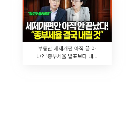
부동산 세제개편 아직 끝 아
냐? "종부세율 발표보다 내릴
것" 장기거주·양도세 전망 I 집
땅지성 I 김인만, 진미윤