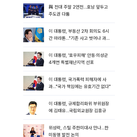
與 전대 주말 2연전…호남 앞두고
주도권 다툼
이 대통령, 부동산 2차 회의도 6시
간 마라톤…"기존 사고 벗어나 과감
히 실천"
이 대통령, '호우피해' 안동·의성군
4개면 특별재난지역 선포
이 대통령, 국가폭력 피해자에 사
과…"국가 책임에는 유효기간 없다"
이 대통령, 규제합리화위 부위원장
에 김태유…국립외교원장 김흥규
위성락, 스틸 주한미대사 만나…한
미동맹 발전 논의