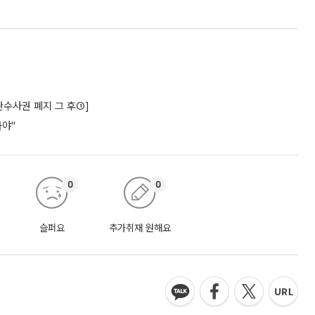
수사권 폐지 그 후①]
놔야"
0
0
슬퍼요
추가취재 원해요