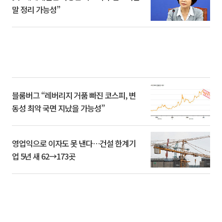
말 정리 가능성”
블룸버그 “레버리지 거품 빠진 코스피, 변
동성 최악 국면 지났을 가능성”
영업익으로 이자도 못 낸다…건설 한계기
업 5년 새 62→173곳