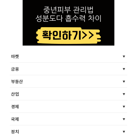
마켓
금융
부동산
산업
경제
국제
정치