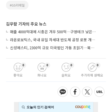
#GS리테일
김우람 기자의 주요 뉴스
매출 4000억대에 시총은 겨우 500억…구영테크 낮은 몸값에 저가 승계 마무리
라온로보틱스, 국내 유일 차세대 반도체 공정 로봇 개발 ‘고객사 테스트 진행’
신성에스티, 2300억 규모 미국법인 가동 초읽기…북미 ESS 공략 본격화
0
0
0
0
좋아요
화나요
슬퍼요
추가취재 원해요