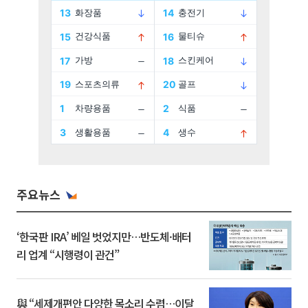
주요뉴스
‘한국판 IRA’ 베일 벗었지만…반도체·배터
리 업계 “시행령이 관건”
與 “세제개편안 다양한 목소리 수렴…이달