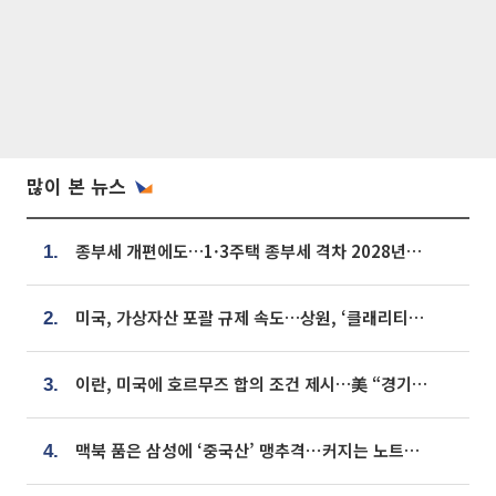
많이 본 뉴스
종부세 개편에도…1·3주택 종부세 격차 2028년부터 확대
1.
미국, 가상자산 포괄 규제 속도…상원, ‘클래리티법’ 9월 절차투표 추진
2.
이란, 미국에 호르무즈 합의 조건 제시…美 “경기 아직 안 끝나” [종합]
3.
맥북 품은 삼성에 ‘중국산’ 맹추격⋯커지는 노트북 OLED 시장
4.