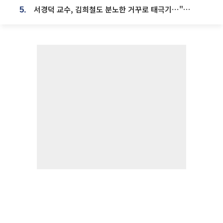
서경덕 교수, 김희철도 분노한 거꾸로 태극기⋯"엉터리는 아냐, 아쉬울 뿐"
5.