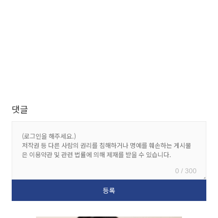
댓글
0 / 300