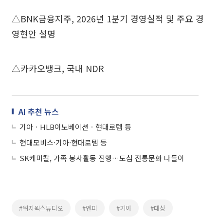
△BNK금융지주, 2026년 1분기 경영실적 및 주요 경
영현안 설명
△카카오뱅크, 국내 NDR
AI 추천 뉴스
기아ㆍHLB이노베이션ㆍ현대로템 등
현대모비스·기아·현대로템 등
SK케미칼, 가족 봉사활동 진행…도심 전통문화 나들이
#위지윅스튜디오
#엔피
#기아
#대상