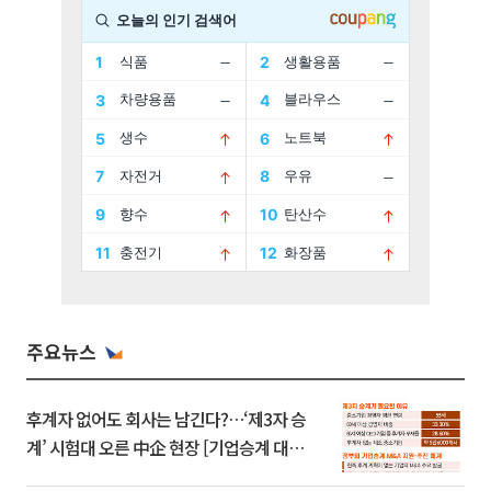
주요뉴스
후계자 없어도 회사는 남긴다?…‘제3자 승
계’ 시험대 오른 中企 현장 [기업승계 대전
환]