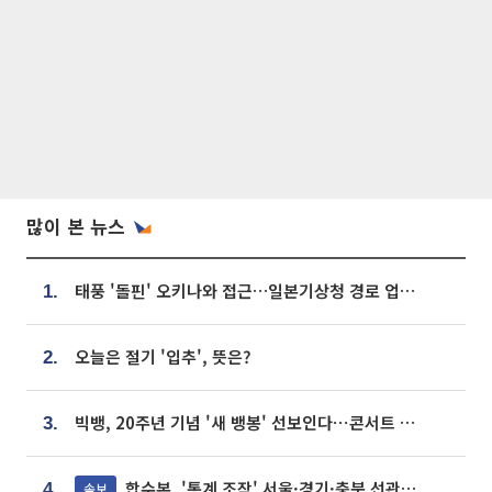
많이 본 뉴스
태풍 '돌핀' 오키나와 접근…일본기상청 경로 업데이트
1.
오늘은 절기 '입추', 뜻은?
2.
빅뱅, 20주년 기념 '새 뱅봉' 선보인다⋯콘서트 앞두고 팝업 개최
3.
합수본, '통계 조작' 서울·경기·충북 선관위 등 추가 압수수색
속보
4.