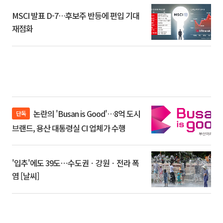
MSCI 발표 D-7…후보주 반등에 편입 기대
재점화
논란의 'Busan is Good'…8억 도시
단독
브랜드, 용산 대통령실 CI 업체가 수행
'입추'에도 39도⋯수도권ㆍ강원ㆍ전라 폭
염 [날씨]