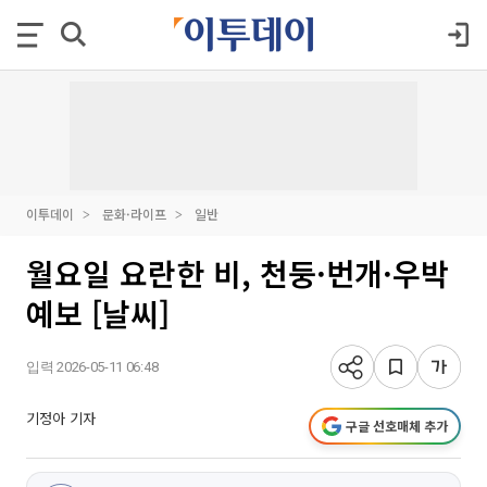
이투데이
문화·라이프
일반
월요일 요란한 비, 천둥·번개·우박
예보 [날씨]
입력 2026-05-11 06:48
기정아 기자
구글 선호매체 추가