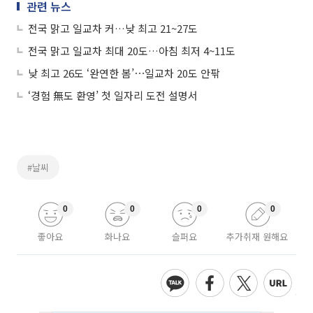
관련 뉴스
전국 맑고 일교차 커…낮 최고 21~27도
전국 맑고 일교차 최대 20도…아침 최저 4~11도
낮 최고 26도 ‘완연한 봄’⋯일교차 20도 안팎
‘경험 無도 환영’ 첫 일자리 도전 설명서
#날씨
0
0
0
0
좋아요
화나요
슬퍼요
추가취재 원해요