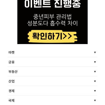
마켓
금융
부동산
산업
경제
국제