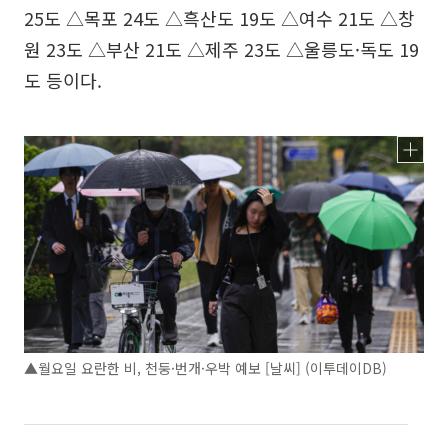
25도 △목포 24도 △흑산도 19도 △여수 21도 △창
원 23도 △부산 21도 △제주 23도 △울릉도·독도 19
도 등이다.
▲월요일 요란한 비, 천둥·번개·우박 예보 [날씨] (이투데이DB)