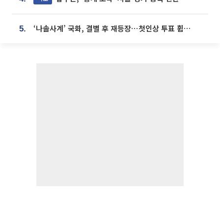
‘나솔사계’ 국화, 결별 후 재등장⋯첫인상 투표 휩쓸고 ‘인기녀’ 등극
5.