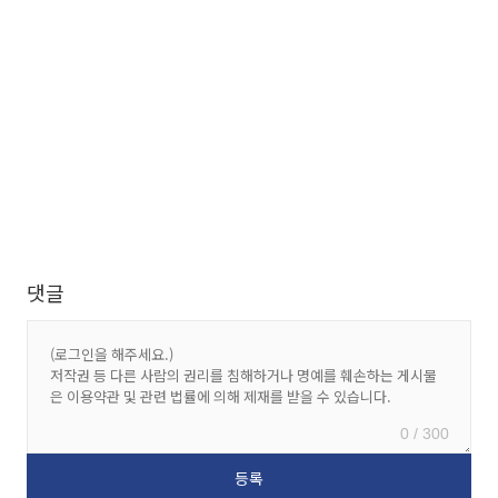
댓글
0 / 300