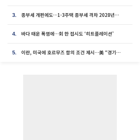
종부세 개편에도…1·3주택 종부세 격차 2028년부터 확대
3.
바다 태운 폭염에…회 한 접시도 ‘히트플레이션’
4.
이란, 미국에 호르무즈 합의 조건 제시…美 “경기 아직 안 끝나” [종합]
5.