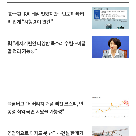
‘한국판 IRA’ 베일 벗었지만…반도체·배터
리 업계 “시행령이 관건”
與 “세제개편안 다양한 목소리 수렴…이달
말 정리 가능성”
블룸버그 “레버리지 거품 빠진 코스피, 변
동성 최악 국면 지났을 가능성”
영업익으로 이자도 못 낸다…건설 한계기