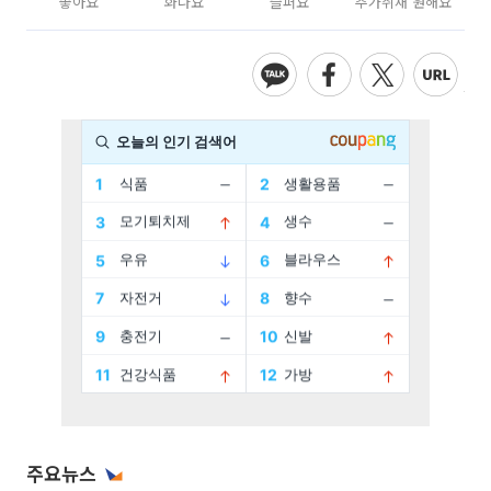
좋아요
화나요
슬퍼요
추가취재 원해요
주요뉴스