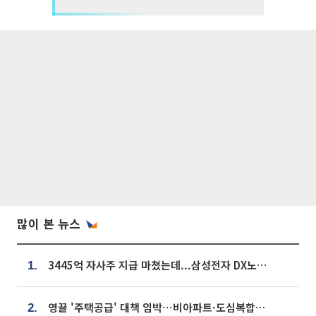
많이 본 뉴스
3445억 자사주 지급 마쳤는데...삼성전자 DX노조, 뒤늦은 '떼쓰기 집회'
1.
영끌 '주택공급' 대책 임박⋯비아파트·도심복합까지 총동원
2.