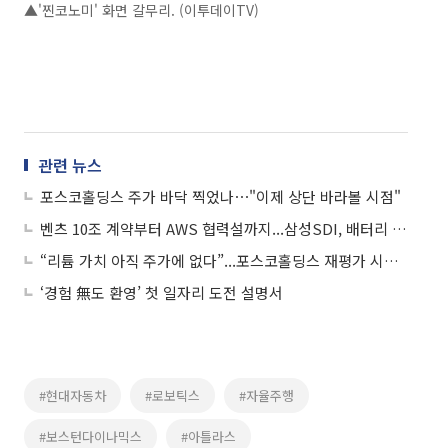
▲'찐코노미' 화면 갈무리. (이투데이TV)
관련 뉴스
포스코홀딩스 주가 바닥 찍었나⋯"이제 상단 바라볼 시점"
벤츠 10조 계약부터 AWS 협력설까지...삼성SDI, 배터리 반등 ‘주도주’ 되나
“리튬 가치 아직 주가에 없다”...포스코홀딩스 재평가 시작되나
‘경험 無도 환영’ 첫 일자리 도전 설명서
#현대자동차
#로보틱스
#자율주행
#보스턴다이나믹스
#아틀라스