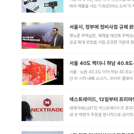
따라 제품을 사는 '디토(Ditto) 소비
어디일까요? 아이돌 콘서트 시작을 기다
서울시, 정부에 정비사업 규제 완화
명노준 주택실장, 재개발·재건축 주택공
공급 확대 방침을 거듭 강조한 가운데 정
면 반박하고 나섰다. 명노준 서울시 주택
서울 40도 찍더니 하남 40.8도
서울ㆍ노원 40.2도 이어 하남 40.8도
안 비 시작·내륙 소나기…무더위·열대야 
에서도 40도를 웃도는 기온이 관측됐다
의 극심한
넥스트레이드, 12일부터 프리마
대체거래소(ATS) 넥스트레이드가 프리
내 상·하한가 주문을 한시적으로 금지하
가 체결 사례와 관련해 설명자료를 내고