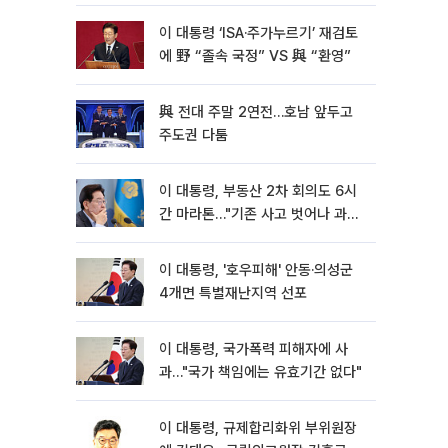
이 대통령 ‘ISA·주가누르기’ 재검토
에 野 “졸속 국정” VS 與 “환영”
與 전대 주말 2연전…호남 앞두고
주도권 다툼
이 대통령, 부동산 2차 회의도 6시
간 마라톤…"기존 사고 벗어나 과감
히 실천"
이 대통령, '호우피해' 안동·의성군
4개면 특별재난지역 선포
이 대통령, 국가폭력 피해자에 사
과…"국가 책임에는 유효기간 없다"
이 대통령, 규제합리화위 부위원장