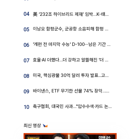
04
美 ‘232조 하이브리드 제재’ 임박…K-태양광, 불확실성 털고 날개 다나
이남오 함평군수, 군공항 소음피해 함평 보상 요구
05
'개편 전 마지막 수능' D-100⋯남은 기간 성적 올릴 전략은
06
효율·AI 더했다…더 강하고 알뜰해진 ‘더 뉴 그랜저 하이브리드’ [ET의 모빌리티]
07
미국, 핵심광물 30억 달러 투자 발표...고려아연 대미투자 언급
08
바이낸스, ETF 무기한 선물 74% 장악…한국 레버리지 ETF 거래 급증 [e가상자산]
09
축구협회, 대국민 사과…"압수수색·카드 논란 사죄, 강도 높은 쇄신"
10
최신 영상