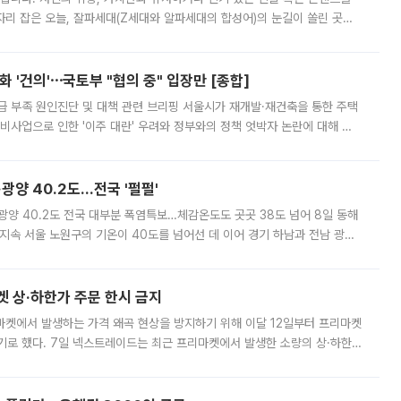
'가 자리 잡은 오늘, 잘파세대(Z세대와 알파세대의 합성어)의 눈길이 쏠린 곳은
리는 공연장. 응원봉만큼이나 눈에 띄는 게 있습니다. 공연이 시작되기
 '건의'⋯국토부 "협의 중" 입장만 [종합]
급 부족 원인진단 및 대책 관련 브리핑 서울시가 재개발·재건축을 통한 주택
비사업으로 인한 '이주 대란' 우려와 정부와의 정책 엇박자 논란에 대해 정
실장은 2031년까지 31만 가구 착공 목표에 차질이 없다는 입장이나,
·광양 40.2도…전국 '펄펄'
·광양 40.2도 전국 대부분 폭염특보…체감온도도 곳곳 38도 넘어 8일 동해
지속 서울 노원구의 기온이 40도를 넘어선 데 이어 경기 하남과 전남 광양
. 전국 대부분 지역에 폭염특보가 내려진 가운데 곳곳에서 39~40도 안팎
켓 상·하한가 주문 한시 금지
마켓에서 발생하는 가격 왜곡 현상을 방지하기 위해 이달 12일부터 프리마켓
기로 했다. 7일 넥스트레이드는 최근 프리마켓에서 발생한 소량의 상·하한
, 주문 오류로 인한 가격 급등락을 최소화하기 위한 비상 대응방안을 발표