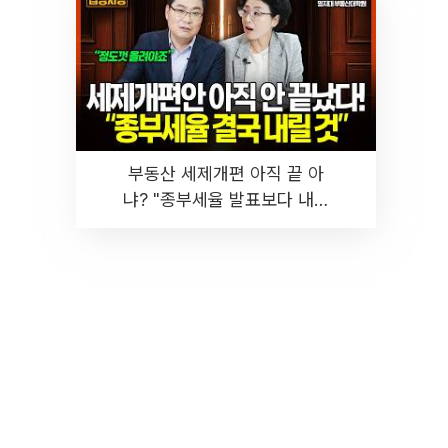
부동산 세제개편 아직 끝 아
냐? "종부세율 발표보다 내릴
것" 장기거주·양도세 전망 I 집
땅지성 I 김인만, 진미윤