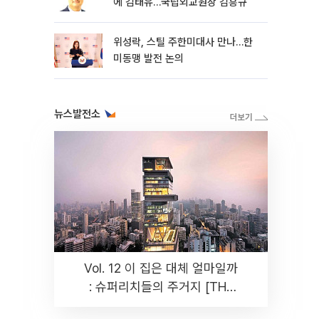
에 김태유…국립외교원장 김흥규
위성락, 스틸 주한미대사 만나…한
미동맹 발전 논의
뉴스발전소
Vol. 12 이 집은 대체 얼마일까
: 슈퍼리치들의 주거지 [THE
RARE]