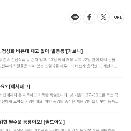
…정상화 바쁜데 재고 없어 ‘발동동’[가보니]
준비 신선식품 등 순차 입고…13일 정식 개장 목표 22일 만에 다시 문을
오전부터 직원들은 비어 있는 진열대를 채우느라 바쁘게 움직였다. 계란과
리를 잡기 시작했지만, 매장 곳곳엔 여전히 텅 빈 매대가 먼저 눈에 들어왔
까요? [해시태그]
’의 단계까지 온 지독하고 지독한 폭염입니다. 낮 기온이 37~39도를 찍는 극
 선선하게 느껴질 지경인데요. 이번 폭염의 중심은 처음 영남을 비롯한 동쪽
 북서풍이 산맥을 넘어 영남 쪽으로 내려오면서 뜨겁고 건조해졌는데요.
 위한 필수품 등장이오! [솔드아웃]
합니다. 자신의 취향, 가치관과 유사하거나 인기 있는 인물 혹은 콘텐츠를