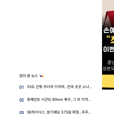
많이 본 뉴스
35도 안팎 무더위 이어져…전국 곳곳 소나기 [오늘 날씨]
01
동해안은 시간당 80㎜ 폭우, 그 외 지역은 폭염…‘극과 극 날씨’
02
SK하이닉스, 분기배당 375원 확정…주주환원책 9월로 앞당겨 발표
03