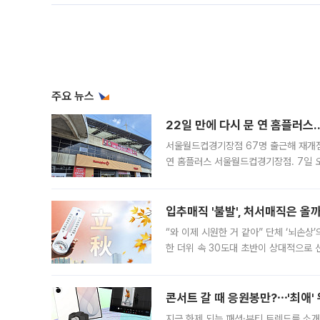
주요 뉴스
22일 만에 다시 문 연 홈플러스
서울월드컵경기장점 67명 출근해 재개점 
연 홈플러스 서울월드컵경기장점. 7일 
우유, 과일 같은 신선식품이 차근차근 자
입추매직 '불발', 처서매직은 올
“와 이제 시원한 거 같아” 단체 ‘뇌손상
한 더위 속 30도대 초반이 상대적으로
지역에 있었습니다. 7월 말에는 서풍과
콘서트 갈 때 응원봉만?⋯'최애'
지금 화제 되는 패션·뷰티 트렌드를 소개