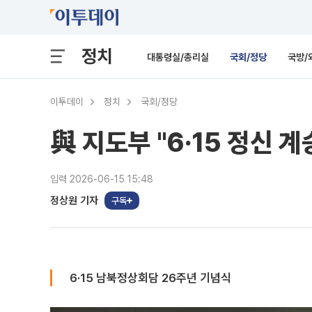
정치
대통령실/총리실
국회/정당
국방/
이투데이
정치
국회/정당
與 지도부 "6·15 정신 
입력 2026-06-15 15:48
정상원 기자
구독
6·15 남북정상회담 26주년 기념식