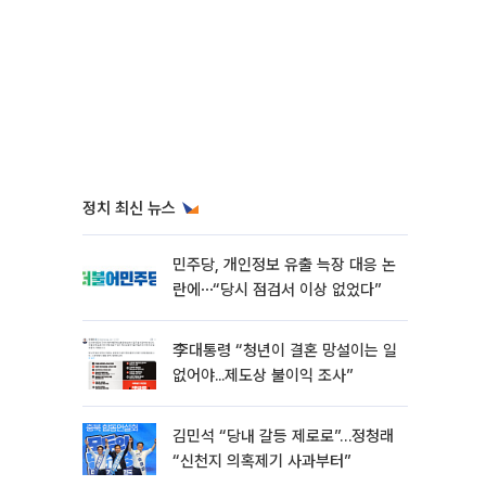
정치 최신 뉴스
민주당, 개인정보 유출 늑장 대응 논
란에⋯“당시 점검서 이상 없었다”
李대통령 “청년이 결혼 망설이는 일
없어야...제도상 불이익 조사”
김민석 “당내 갈등 제로로”…정청래
“신천지 의혹제기 사과부터”