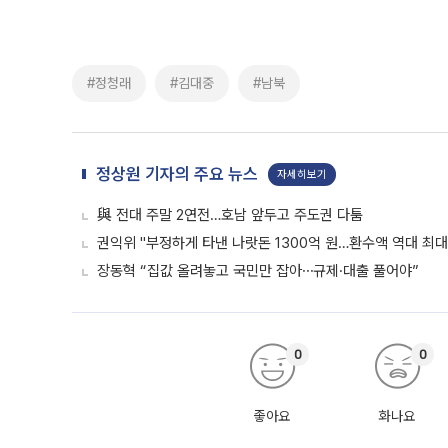
#정청래
#김대중
#남북
정상원 기자의 주요 뉴스
자세히보기
與 전대 주말 2연전…호남 앞두고 주도권 다툼
권익위 "부정하게 타낸 나랏돈 1300억 원…환수액 역대 최대
장동혁 “집값 올려놓고 국민만 잡아⋯규제·대출 풀어야”
0
0
좋아요
화나요