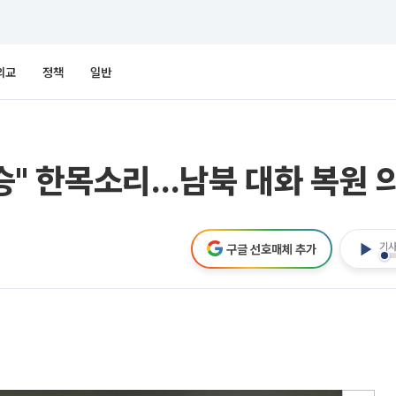
외교
정책
일반
계승" 한목소리…남북 대화 복원 
기사
구글 선호매체 추가