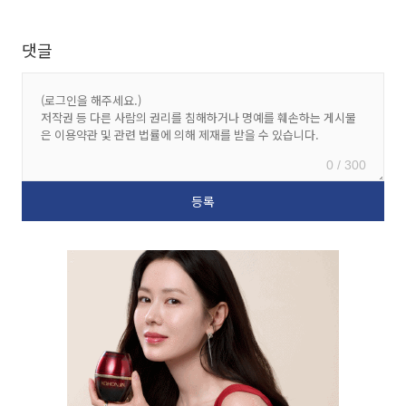
댓글
0 / 300