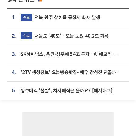
전북 완주 삼례읍 공장서 화재 발생
속보
1.
서울도 '40도'…오늘 노원 40.2도 기록
속보
2.
SK하이닉스, 용인·청주에 54조 투자…AI 메모리 생산기지 키운다
3.
'2TV 생생정보' 오늘방송맛집- 배우 강성진 단골! 쌀국수ㆍ푸팟퐁 커리 맛집 '블○○○'
4.
입추매직 '불발', 처서매직은 올까요? [해시태그]
5.