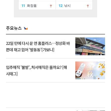
주요뉴스
22일 만에 다시 문 연 홈플러스…정상화 바
쁜데 재고 없어 ‘발동동’[가보니]
입추매직 '불발', 처서매직은 올까요? [해
시태그]