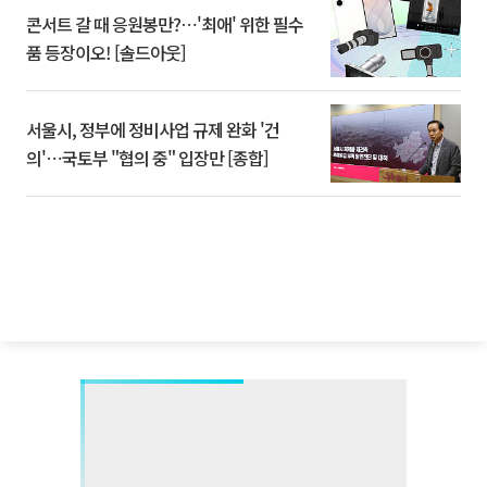
콘서트 갈 때 응원봉만?⋯'최애' 위한 필수
품 등장이오! [솔드아웃]
서울시, 정부에 정비사업 규제 완화 '건
의'⋯국토부 "협의 중" 입장만 [종합]