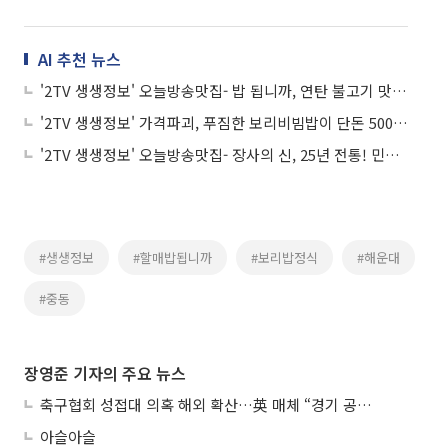
AI 추천 뉴스
'2TV 생생정보' 오늘방송맛집- 밥 됩니까, 연탄 불고기 맛집 '남○○'
'2TV 생생정보' 가격파괴, 푸짐한 보리비빔밥이 단돈 5000원? '신○○'
'2TV 생생정보' 오늘방송맛집- 장사의 신, 25년 전통! 민어 정식 맛집 '민○○○'
#생생정보
#할매밥됩니까
#보리밥정식
#해운대
#중동
장영준 기자의 주요 뉴스
축구협회 성접대 의혹 해외 확산…英 매체 “경기 공정성 의문”
아슬아슬