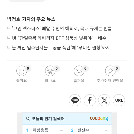
박정호 기자의 주요 뉴스
'코인 엑소더스' 매달 수천억 해외로, 국내 규제는 빈틈
與 "단일종목 레버리지 ETF 상품성 낮춰야"…배수 조정안도 거론
불 꺼진 입주단지들...‘공급 폭탄’에 ‘무너진 원청’까지
0
0
0
0
좋아요
화나요
슬퍼요
추가취재 원해요