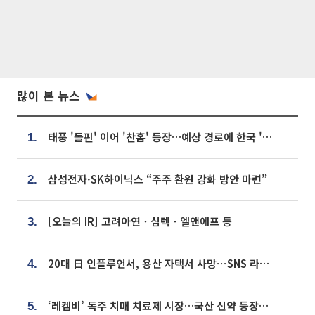
많이 본 뉴스
태풍 '돌핀' 이어 '찬홈' 등장…예상 경로에 한국 '한숨'
1.
삼성전자·SK하이닉스 “주주 환원 강화 방안 마련”
2.
[오늘의 IR] 고려아연ㆍ심텍ㆍ엘앤에프 등
3.
20대 日 인플루언서, 용산 자택서 사망⋯SNS 라방 중 숨져
4.
‘레켐비’ 독주 치매 치료제 시장…국산 신약 등장하나
5.