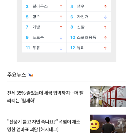
주요뉴스
전세 35% 줄었는데 세금 압박까지⋯더 빨
라지는 '월세화'
"선풍기 틀고 자면 죽나요?" 폭염이 재조
명한 엄마표 괴담 [해시태그]