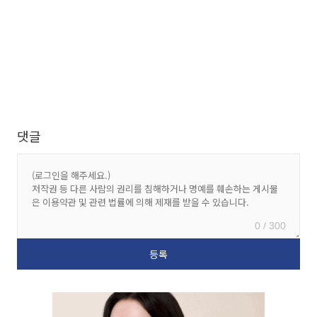
댓글
0 / 300