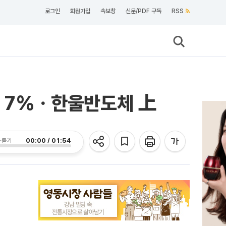
로그인
회원가입
속보창
신문/PDF 구독
RSS
전기 7%ㆍ한울반도체 上
00:00 / 01:54
 듣기