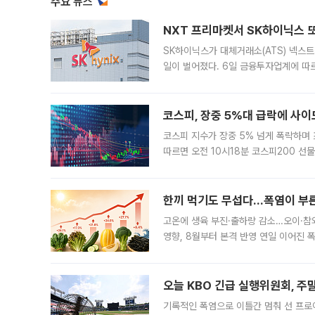
주요 뉴스
NXT 프리마켓서 SK하이닉스 또
SK하이닉스가 대체거래소(ATS) 넥스
일이 벌어졌다. 6일 금융투자업계에 따르
규장 종가보다 29.98% 내린 116만8
규시장과 달
코스피, 장중 5%대 급락에 사이
코스피 지수가 장중 5% 넘게 폭락하며
따르면 오전 10시18분 코스피200 
정지됐다. 발동 시점 당시 코스피200 선
록했다.
한끼 먹기도 무섭다...폭염이 부
고온에 생육 부진·출하량 감소…오이·참외
영향, 8월부터 본격 반영 연일 이어진 
고온에 취약한 시금치와 상추 등 잎채소뿐
오늘 KBO 긴급 실행위원회, 주
기록적인 폭염으로 이틀간 멈춰 선 프로야