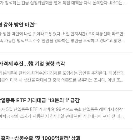
 참석하는 긴급 실행위원회를 열어 폭염 대책을 다시 논의한다. KBO는
서 관람객과 선수단의 안전 위험 상황이 발생했다”며 5∼6일 예정됐던
 강화 방안 마련”
 것이라고 밝혔다. 5일(현지시간) 로이터통신에 따르면
속 가능한 방식으로 주주 환원을 강화하는 방안을 모색하고 있다”고 밝혔다.
그러면서 자세한 내용은 “조만간 공개할 예정”이라고 덧붙였다. SK하이닉스도 로이터에 전달한 성명에서 “연
가격제 추진…韓 기업 영향 촉각
폴리실리콘에 관세와 최저수입가격제를 도입하는 방안을 추진한다. 태양광과
콘의 미국 내 생산을 확대하고 중국 의존도를 낮추려는 조치다. 이번 조처
쏠리고 있다. 5일(현지시간) 블룸버그통신에 따르면 미국 행정부 내에서는
종목 ETF 거래대금 '13분의 1' 급감
자 5일 단일종목 ETF 거래액 9199억으로 축소 단일종목 레버리지 상장
예탁금 강화 조치가 시행된 지 4거래일 만에 관련 거래대금이 규제 전 대비
거래소에 따르면 전날 코스피 시장 전체 거래대금은 25조2129억원을 기록
 흑자⋯상품수출 '첫 1000억달러' 상회