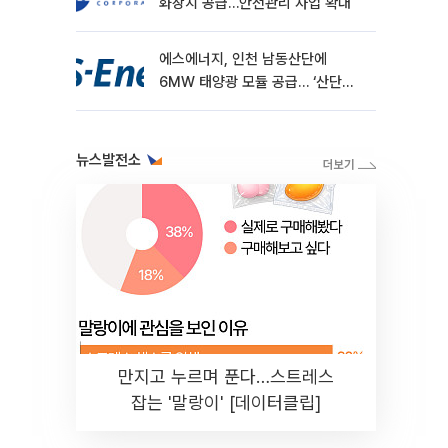
화장치 공급…안전관리 사업 확대
에스에너지, 인천 남동산단에
6MW 태양광 모듈 공급… ‘산단
RE100’ 가속
뉴스발전소
만지고 누르며 푼다…스트레스
잡는 '말랑이' [데이터클립]