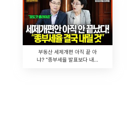
부동산 세제개편 아직 끝 아
냐? "종부세율 발표보다 내릴
것" 장기거주·양도세 전망 I 집
땅지성 I 김인만, 진미윤