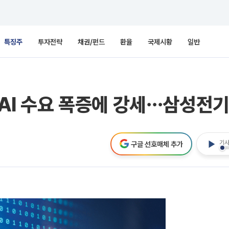
특징주
투자전략
채권/펀드
환율
국제시황
일반
, AI 수요 폭증에 강세⋯삼성
기사
구글 선호매체 추가