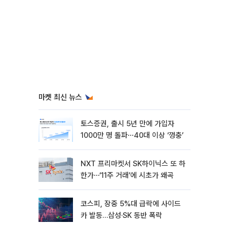
마켓 최신 뉴스
토스증권, 출시 5년 만에 가입자
1000만 명 돌파⋯40대 이상 ‘껑충’
NXT 프리마켓서 SK하이닉스 또 하
한가⋯‘11주 거래’에 시초가 왜곡
코스피, 장중 5%대 급락에 사이드
카 발동…삼성·SK 동반 폭락