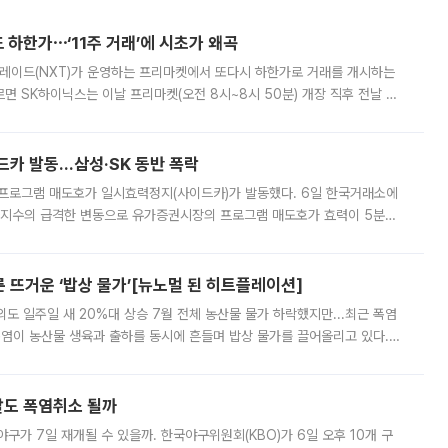
 하한가⋯‘11주 거래’에 시초가 왜곡
트레이드(NXT)가 운영하는 프리마켓에서 또다시 하한가로 거래를 개시하는
면 SK하이닉스는 이날 프리마켓(오전 8시~8시 50분) 개장 직후 전날 정
000원에 거래됐다. 거래량은 11주에 불과했으나, 최초 가격 결정이 기존 정
드카 발동…삼성·SK 동반 폭락
 프로그램 매도호가 일시효력정지(사이드카)가 발동했다. 6일 한국거래소에
선물지수의 급격한 변동으로 유가증권시장의 프로그램 매도호가 효력이 5분간
물지수는 전 거래일 종가 대비 52.48포인트(5.04%) 내린 987.24를 기
른 뜨거운 ‘밥상 물가’[뉴노멀 된 히트플레이션]
도 일주일 새 20%대 상승 7월 전체 농산물 물가 하락했지만...최근 폭염
폭염이 농산물 생육과 출하를 동시에 흔들며 밥상 물가를 끌어올리고 있다.
 아니라 오이와 참외, 브로콜리 가격까지 일주일 새 두 자릿수로 뛰었다.
말도 폭염취소 될까
구가 7일 재개될 수 있을까. 한국야구위원회(KBO)가 6일 오후 10개 구