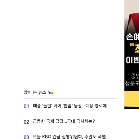
많이 본 뉴스
태풍 '돌핀' 이어 '찬홈' 등장…예상 경로에 한국 '한숨'
01
급등한 국제 금값…국내 금시세는?
02
오늘 KBO 긴급 실행위원회, 주말도 폭염취소 될까
03