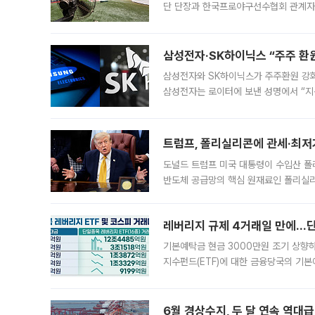
단 단장과 한국프로야구선수협회 관계자가
5일 “최근 전국적으로 폭염이 지속되면
KBO리그와
삼성전자·SK하이닉스 “주주 환원
삼성전자와 SK하이닉스가 주주환원 강화 방안 마련에 나설
삼성전자는 로이터에 보낸 성명에서 “지
트럼프, 폴리실리콘에 관세·최저
도널드 트럼프 미국 대통령이 수입산 
반도체 공급망의 핵심 원재료인 폴리실리
로 한국 기업에 미칠 영향에도 관심이 
레버리지 규제 4거래일 만에…단일
기본예탁금 현금 3000만원 조기 상향하
지수펀드(ETF)에 대한 금융당국의 기본
13분의 1수준으로 급감했다. 6일 한국
한 가운데
6월 경상수지, 두 달 연속 역대급