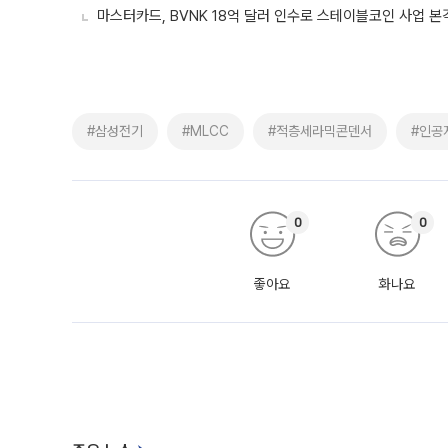
마스터카드, BVNK 18억 달러 인수로 스테이블코인 사업 본
#삼성전기
#MLCC
#적층세라믹콘덴서
#인공
0
0
좋아요
화나요