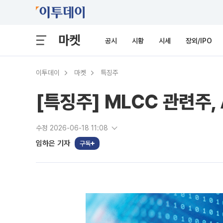
마켓
공시
시황
시세
장외/IPO
이투데이
마켓
특징주
[특징주] MLCC 관련주
수정 2026-06-18 11:08
임하은 기자
구독