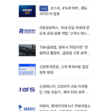
코스피, 4%대 하락…매도
속보
사이드카 발동
라온로보틱스, 국내 유일 차세대 반
도체 공정 로봇 개발 ‘고객사 테스트
진행’
TBH글로벌, 영국서 ‘타임아웃’ 첫
컬렉션 품평회…글로벌 시장 공략
본격화
신한투자증권, 고객 투자비용 절감
정책 확대
신성에스티, 2300억 규모 미국법
인 가동 초읽기…북미 ESS 공략 본
격화
머큐리, 롯데리아에 IoT 주방자동소