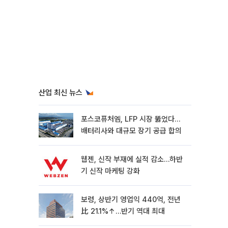
산업 최신 뉴스
포스코퓨처엠, LFP 시장 뚫었다…
배터리사와 대규모 장기 공급 합의
웹젠, 신작 부재에 실적 감소…하반
기 신작 마케팅 강화
보령, 상반기 영업익 440억, 전년
比 21.1%↑…반기 역대 최대