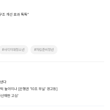
구조 개선 효과 톡톡”
#사각지대청소년
#자립준비청년
도낸다
턱 높아지나 [은행권 '10조 부실' 경고등]
자산재편 고심’