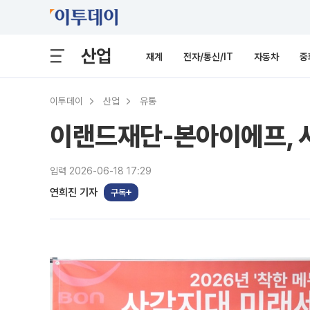
산업
재계
전자/통신/IT
자동차
중
이투데이
산업
유통
이랜드재단-본아이에프, 
입력 2026-06-18 17:29
연희진 기자
구독