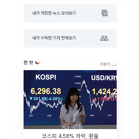
내가 저장한 뉴스 모아보기
내가 구독한 기자 전체보기
한 컷
코스피 4.58% 하락, 환율