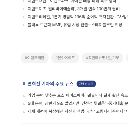
이랜드재단ㆍ이랜드파크, 사이판 태풍 피해 복구 총력
이랜드이츠 ‘델리바이애슐리’, 3개월 연속 100만개 팔려
이랜드리테일, 1분기 영업익 196억·순이익 흑자전환...“사업
블랙록 토큰화 MMF, 유럽 시장 진출∙∙∙스테이블코인 확장
#이랜드재단
#본아이에프
#착한메뉴맛있는기부
연희진 기자의 주요 뉴스
자세히보기
가입 문턱 낮추는 토스 페이스페이⋯얼굴인식 결제 확산 속
5대 은행, 상반기 9조 벌었지만 ‘건전성 뒷걸음’⋯중기대출 문
세제 개편에 복잡해진 자산가 셈법⋯강남 고령자·다주택자 ‘