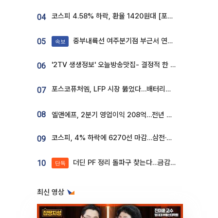
코스피 4.58% 하락, 환율 1420원대 [포토]
04
중부내륙선 여주분기점 부근서 연이은 추돌사고 발생
05
속보
'2TV 생생정보' 오늘방송맛집- 결정적 한 수, 3종 메밀면! 메밀 소바 맛집 '의○○○○'
06
포스코퓨처엠, LFP 시장 뚫었다…배터리사와 대규모 장기 공급 합의
07
08
엘앤에프, 2분기 영업이익 208억…전년 比 흑자전환
코스피, 4% 하락에 6270선 마감…삼전·SK하닉 '와르르' 각각 6%·10%대 급락
09
더딘 PF 정리 돌파구 찾는다…금감원, 1년 반 만에 매각설명회 재개
10
단독
최신 영상