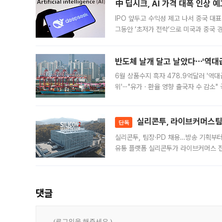
中 딥시크, AI 가격 대폭 인상 
IPO 앞두고 수익성 제고 나서 중국 대표
그동안 ‘초저가 전략’으로 미국과 중국
가된다. 블룸버그통신에 따르면 딥시크는
반도체 날개 달고 날았다⋯'역대급
6월 상품수지 흑자 478.9억달러 '역대
위'⋯"유가ㆍ환율 영향 출국자 수 감소" 
급 수출 호조가 매달 이어지면서 6월 
대 기
실리콘투, 라이브커머스팀 
단독
실리콘투, 팀장·PD 채용…방송 기획부
유통 플랫폼 실리콘투가 라이브커머스 전
나섰다. 국내 화장품을 해외 유통망에 공
댓글