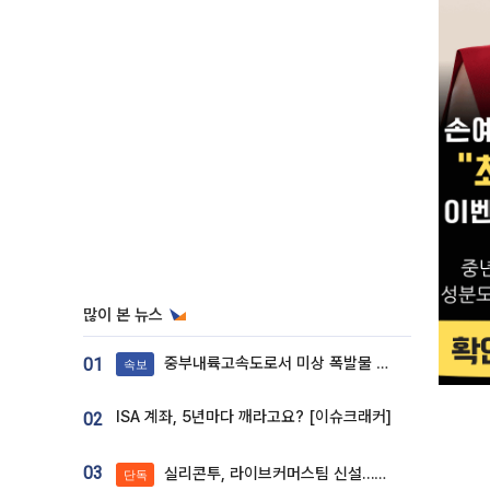
많이 본 뉴스
중부내륙고속도로서 미상 폭발물 발견
01
속보
ISA 계좌, 5년마다 깨라고요? [이슈크래커]
02
03
실리콘투, 라이브커머스팀 신설…K뷰티 ‘글로벌 판매망’ 확대[K뷰티 라방戰]
단독