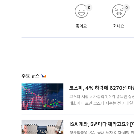
0
0
좋아요
화나요
주요 뉴스
코스피, 4% 하락에 6270선 마
코스피 시장 시가총액 1, 2위 종목인 
래소에 따르면 코스피 지수는 전 거래일 대
1.81% 내린 6478.75에 출발한 코
다. 이날 오전
ISA 계좌, 5년마다 깨라고요? 
생산적금융 ISA, 국내 투자 이자·배당