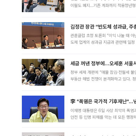
이월도 폐지…기존 계좌까지 적용청년형 
는 5년마다 계좌를 해지하라는 건가요?”
편을
김정관 장관 “반도체 성과급, 
관훈클럽 초청 토론회 “이익 나눌 때 아
도체 업계의 성과급 지급과 관련해 일정
최근 상법·자본시장법 개정으로 기업 지
세금 꺼낸 정부에…오세훈 서울시장
정부 세제 개편에 “매물 잠김·전월세 불
부동산 해법 전쟁이 본격화하고 있다. 
드를 꺼내자 서울시는 전·월세 부담만 
李 "폭염은 국가적 기후재난"…냉
이재명 대통령은 6일 사상 최악의 폭염
안전 등 인명 피해를 막는 데 모든 행
인프라 확충 계획을 내년도 예산안에 반