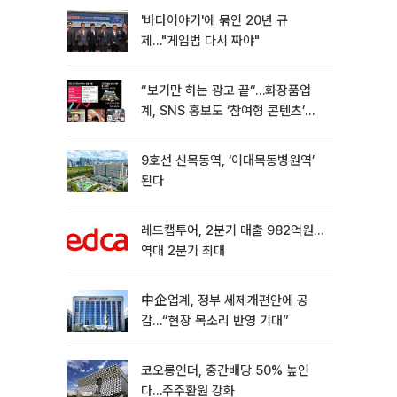
'바다이야기'에 묶인 20년 규
제…"게임법 다시 짜야"
“보기만 하는 광고 끝“…화장품업
계, SNS 홍보도 ‘참여형 콘텐츠’로
변모[K뷰티 라방戰]
9호선 신목동역, ‘이대목동병원역’
된다
레드캡투어, 2분기 매출 982억원…
역대 2분기 최대
中企업계, 정부 세제개편안에 공
감…“현장 목소리 반영 기대”
코오롱인더, 중간배당 50% 높인
다…주주환원 강화