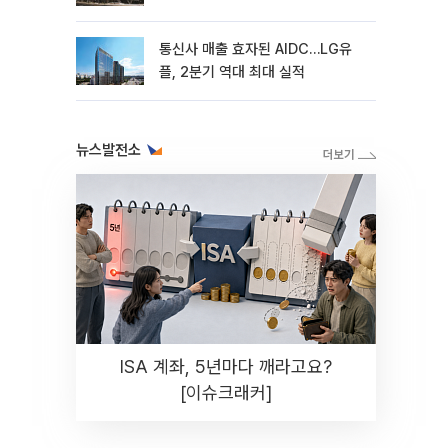
통신사 매출 효자된 AIDC…LG유
플, 2분기 역대 최대 실적
뉴스발전소
ISA 계좌, 5년마다 깨라고요?
[이슈크래커]