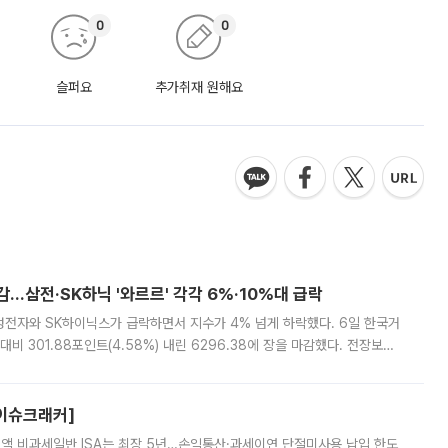
0
0
슬퍼요
추가취재 원해요
감…삼전·SK하닉 '와르르' 각각 6%·10%대 급락
삼성전자와 SK하이닉스가 급락하면서 지수가 4% 넘게 하락했다. 6일 한국거
비 301.88포인트(4.58%) 내린 6296.38에 장을 마감했다. 전장보다
스피는 장중 한때 6550.94까지 오르기도 했으나 6238.32까지 밀리기도 했
[이슈크래커]
 전액 비과세일반 ISA는 최장 5년…손익통산·과세이연 단절미사용 납입 한도