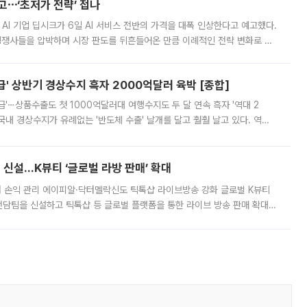
예고⋯‘초저가 전략’ 접나
 AI 기업 딥시크가 6일 AI 서비스 전반의 가격을 대폭 인상한다고 예고했다.
 경쟁사들을 압박하며 시장 판도를 뒤흔들어온 만큼 이례적인 전략 변화로 평
 이날 공지를 통해 구체적인 인상 폭은 공개하지 않았지만 상당한 수
' 상반기 경상수지 흑자 2000억달러 육박 [종합]
급'⋯상품수출도 첫 1000억달러대 여행수지도 두 달 연속 흑자 '역대 2
국내 경상수지가 유례없는 '반도체 수출' 날개를 달고 훨훨 날고 있다. 역대
경상수지 뿐 아니라 상반기 경상수지 흑자도 2000억달러에 근접하며 사상 최
신설…K뷰티 ‘글로벌 라방 판매’ 확대
터 손익 관리 에이피알·닥터멜락신도 틱톡샵 라이브방송 강화 글로벌 K뷰티
담팀을 신설하고 틱톡샵 등 글로벌 플랫폼을 통한 라이브 방송 판매 확대에
급하는 데서 한발 더 나아가 방송 기획과 상품 구성, 출연자 섭외, 손익