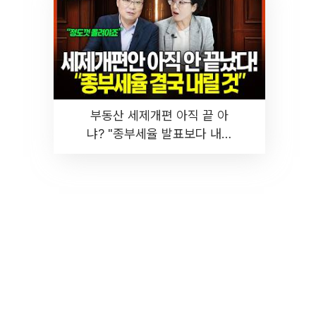
부동산 세제개편 아직 끝 아
냐? "종부세율 발표보다 내릴
것" 장기거주·양도세 전망 I 집
땅지성 I 김인만, 진미윤