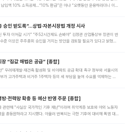
납입액 10% 소득공제…“10% 환급”은 아냐 “오랫동안 운용하라더니 이제
 ‘만능 절세 통장’으로 불리는 개인종합자산관리계좌(ISA)가 두 갈래로 개
주총 승인 받도록”…상법·자본시장법 개정 시사
닌 투자 이어갈 시기” “주52시간제도 손봐야” 김정관 산업통상부 장관이 반
 수준 이상은 주주총회 승인을 거치는 방안을 검토할 필요가 있다고 밝혔다.
배구조와 주주권 강화 논의가 이어지는 가운데, 핵심 연구인력에 대한
 “집값 해법은 공급” [종합]
안” 우려재개발·재건축 활성화 및 비아파트 공급 확대 촉구 정부와 서울시의
정부가 고가주택과 비거주 1주택자 등의 세 부담을 높여 수요를 억제하는 카
키울 것이라며 세금이 아닌 공급이 근본적인 처방이라고 전면 반박했다.
방·전력망 확충 등 예산 반영 주문 [종합]
과 관련해 "사실상 국가적인 기후 재난"이라며 취약계층 보호와 야외 노동자
정력을 총동원하라고 지시했다. 아울러 반복되는 극한 기후에 대비해 폭염 대응
영하는 방안도 검토하라고 주문했다. 이 대통령은 이날 폭염·가뭄 대