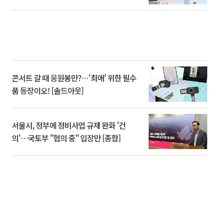
콘서트 갈 때 응원봉만?⋯'최애' 위한 필수
품 등장이오! [솔드아웃]
서울시, 정부에 정비사업 규제 완화 '건
의'⋯국토부 "협의 중" 입장만 [종합]