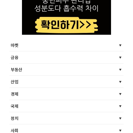
마켓
금융
부동산
산업
경제
국제
정치
사회