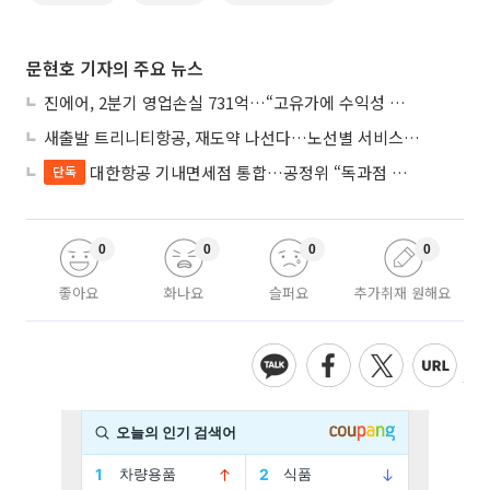
문현호 기자의 주요 뉴스
진에어, 2분기 영업손실 731억…“고유가에 수익성 악화”
새출발 트리니티항공, 재도약 나선다…노선별 서비스 차별화
대한항공 기내면세점 통합…공정위 “독과점 여부 따진다”
단독
0
0
0
0
좋아요
화나요
슬퍼요
추가취재 원해요