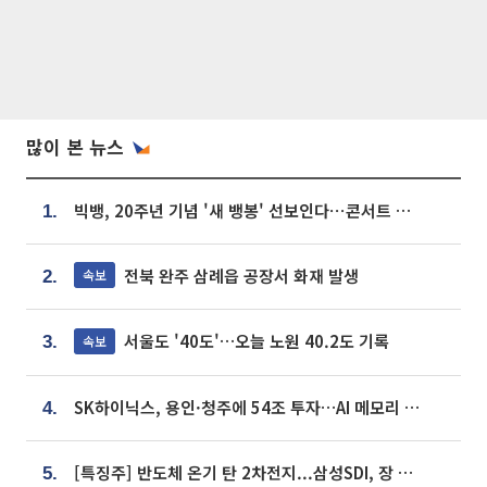
많이 본 뉴스
빅뱅, 20주년 기념 '새 뱅봉' 선보인다⋯콘서트 앞두고 팝업 개최
1.
전북 완주 삼례읍 공장서 화재 발생
속보
2.
서울도 '40도'…오늘 노원 40.2도 기록
속보
3.
SK하이닉스, 용인·청주에 54조 투자…AI 메모리 생산기지 키운다
4.
[특징주] 반도체 온기 탄 2차전지...삼성SDI, 장 초반 7% 넘게 껑충
5.