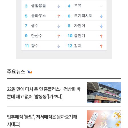
주요뉴스
22일 만에 다시 문 연 홈플러스…정상화 바
쁜데 재고 없어 ‘발동동’[가보니]
입추매직 '불발', 처서매직은 올까요? [해
시태그]