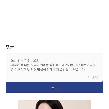
댓글
0 / 300