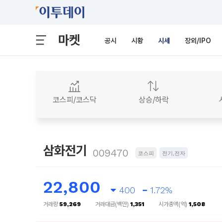
마켓
공시
시황
시세
장외/IPO
코스피/코스닥
상승/하락
삼화전기
009470
코스피
전기,전자
22,800
400
1.72%
거래량
59,269
거래대금(백만)
1,351
시가총액(억)
1,508