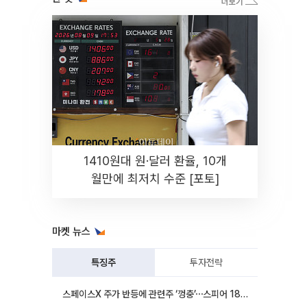
1410원대 원·달러 환율, 10개
월만에 최저치 수준 [포토]
마켓 뉴스
특징주
투자전략
스페이스X 주가 반등에 관련주 ‘껑충’⋯스피어 18%ㆍ에이치브이엠 12%↑