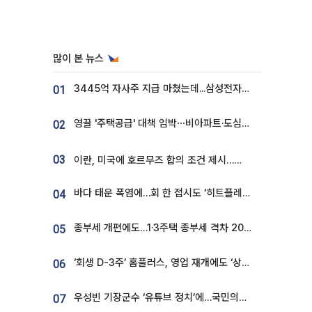
많이 본 뉴스
3445억 자사주 지급 마쳤는데...삼성전자 DX노조, 뒤늦은 '떼쓰기 집회'
01
영끌 '주택공급' 대책 임박⋯비아파트·도심복합까지 총동원
02
03
이란, 미국에 호르무즈 합의 조건 제시…美 “경기 아직 안 끝나” [종합]
바다 태운 폭염에…회 한 접시도 ‘히트플레이션’
04
종부세 개편에도…1·3주택 종부세 격차 2028년부터 확대
05
‘회생 D-3주’ 홈플러스, 영업 재개에도 ‘상품 공급망’ 복구가 생존 관건
06
우성빈 기장군수 ‘유튜브 정치’에…국민의힘 군의원들 집단 반발
07