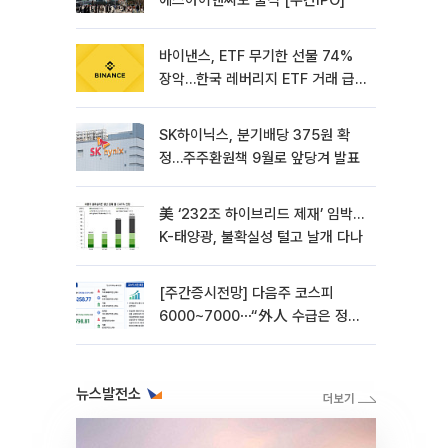
에스아이앤씨도 출격 [주간IPO]
바이낸스, ETF 무기한 선물 74%
장악…한국 레버리지 ETF 거래 급
증 [e가상자산]
SK하이닉스, 분기배당 375원 확
정…주주환원책 9월로 앞당겨 발표
美 ‘232조 하이브리드 제재’ 임박…
K-태양광, 불확실성 털고 날개 다나
[주간증시전망] 다음주 코스피
6000~7000⋯“外人 수급은 정책
이 변수”
뉴스발전소