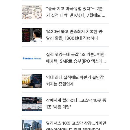
“중국 지고 미국·유럽 떴다”⋯'2분
기 실적 대박' 낸 K뷰티, 7월에도 질
주
1420원 뚫고 연중최저 기록한 원·
달러 환율, 1300원대 직행하나
실적 꺾였는데 몸값 1조 거론…범한
메카텍, SMR로 승부[IPO 엑스레
이]
역대 최대 실적에도 하반기 불안감
커지는 증권업계
상폐시계 빨라졌다…코스닥 10곳 중
1곳 '시총 미달'
딜리셔스 10일 코스닥 상장…케이앤