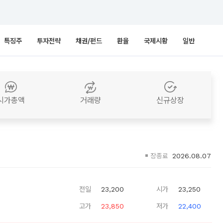
특징주
투자전략
채권/펀드
환율
국제시황
일반
시가총액
거래량
신규상장
장종료
2026.08.07
전일
23,200
시가
23,250
고가
23,850
저가
22,400