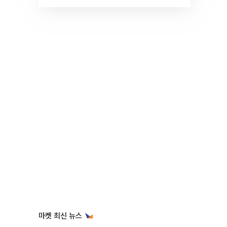
것" 장기거주·양도세 전망 I 집
땅지성 I 김인만, 진미윤
마켓 최신 뉴스