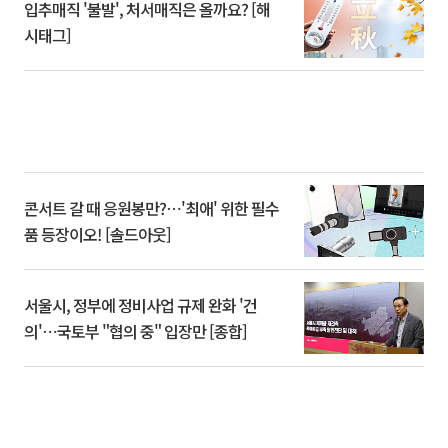
입추매직 '불발', 처서매직은 올까요? [해
시태그]
콘서트 갈 때 응원봉만?⋯'최애' 위한 필수
품 등장이오! [솔드아웃]
서울시, 정부에 정비사업 규제 완화 '건
의'⋯국토부 "협의 중" 입장만 [종합]