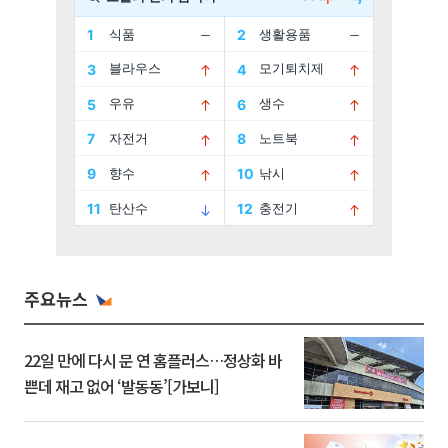
주요뉴스
22일 만에 다시 문 연 홈플러스…정상화 바
쁜데 재고 없어 ‘발동동’[가보니]