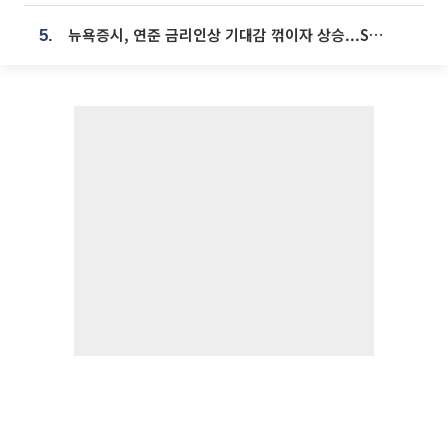
뉴욕증시, 연준 금리인상 기대감 꺾이자 상승...S&P500 사상 최고치 [종합]
5.