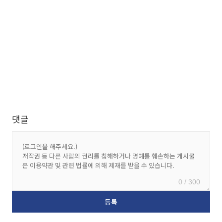
댓글
0 / 300