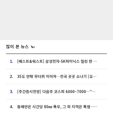
많이 본 뉴스
[베스트&워스트] 삼성전자·SK하이닉스 밀린 한 주…상상인증권은 85% 급등
1.
35도 안팎 무더위 이어져…전국 곳곳 소나기 [오늘 날씨]
2.
[주간증시전망] 다음주 코스피 6000~7000⋯“外人 수급은 정책이 변수”
3.
동해안은 시간당 80㎜ 폭우, 그 외 지역은 폭염…‘극과 극 날씨’
4.