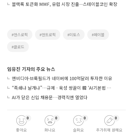
블랙록 토큰화 MMF, 유럽 시장 진출∙∙∙스테이블코인 확장
#앤스로픽
#앤트로픽
#미토스
#페이블
#클로드
임유진 기자의 주요 뉴스
엔비디아·브룩필드가 네이버에 100억달러 투자한 이유
“족쇄냐 날개냐”…규제ㆍ육성 쌍끌이 韓 ‘AI기본법 개정안’ 오늘 시행
AI가 닫은 신입 채용문…경력직엔 열었다
0
0
0
0
좋아요
화나요
슬퍼요
추가취재 원해요