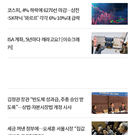
코스피, 4% 하락에 6270선 마감…삼전
·SK하닉 '와르르' 각각 6%·10%대 급락
ISA 계좌, 5년마다 깨라고요? [이슈크래
커]
김정관 장관 “반도체 성과급, 주총 승인 받
도록”…상법·자본시장법 개정 시사
세금 꺼낸 정부에…오세훈 서울시장 “집값