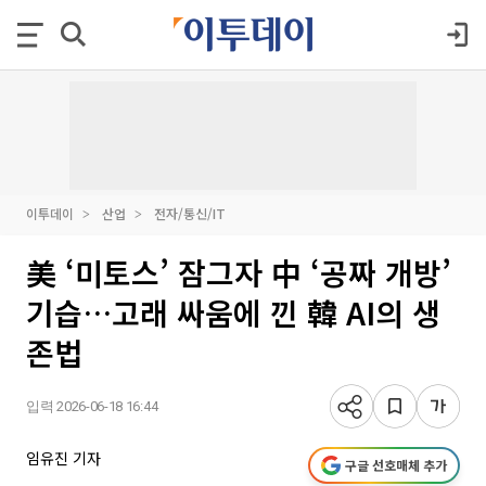
이투데이
산업
전자/통신/IT
美 ‘미토스’ 잠그자 中 ‘공짜 개방’
기습…고래 싸움에 낀 韓 AI의 생
존법
입력 2026-06-18 16:44
임유진 기자
구글 선호매체 추가