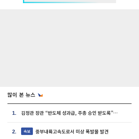
많이 본 뉴스
김정관 장관 “반도체 성과급, 주총 승인 받도록”…상법·자본시장법 개정 시사
1.
중부내륙고속도로서 미상 폭발물 발견
속보
2.