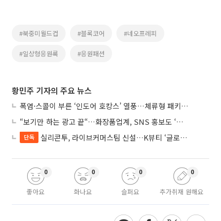
#북중미월드컵
#블록코어
#네오프레피
#일상형응원룩
#응원패션
황민주 기자의 주요 뉴스
폭염·스콜이 부른 ‘인도어 호캉스’ 열풍…체류형 패키지 뜬다
“보기만 하는 광고 끝“…화장품업계, SNS 홍보도 ‘참여형 콘텐츠’로 변모
실리콘투, 라이브커머스팀 신설…K뷰티 ‘글로벌 판매망’ 확대
단독
0
0
0
0
좋아요
화나요
슬퍼요
추가취재 원해요