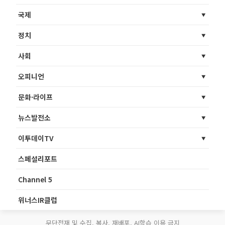
국제
정치
사회
오피니언
문화·라이프
뉴스발전소
이투데이TV
스페셜리포트
Channel 5
위너스IR클럽
무단전재 및 수집, 복사, 재배포, AI학습 이용 금지