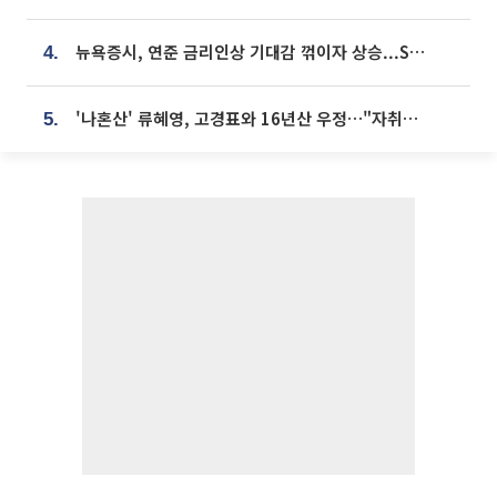
뉴욕증시, 연준 금리인상 기대감 꺾이자 상승...S&P500 사상 최고치 [종합]
4.
'나혼산' 류혜영, 고경표와 16년산 우정…"자취방서 부모님과 마주쳐"
5.