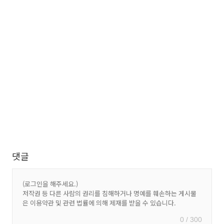
댓글
0 / 300