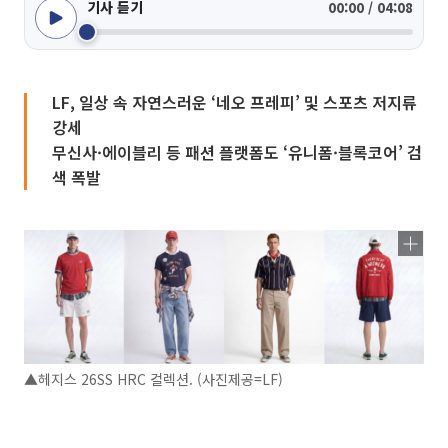
기사 듣기
00:00 / 04:08
LF, 일상 속 자연스러운 ‘네오 프레피’ 및 스포츠 저지류
강세
무신사·에이블리 등 패션 플랫폼도 ‘유니폼·블록코어’ 검
색 폭발
▲헤지스 26SS HRC 컬렉션. (사진제공=LF)