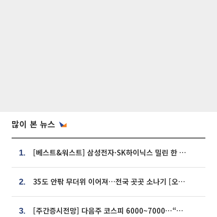
많이 본 뉴스
[베스트&워스트] 삼성전자·SK하이닉스 밀린 한 주…상상인증권은 85% 급등
1.
35도 안팎 무더위 이어져…전국 곳곳 소나기 [오늘 날씨]
2.
[주간증시전망] 다음주 코스피 6000~7000⋯“外人 수급은 정책이 변수”
3.