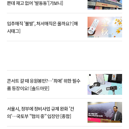
쁜데 재고 없어 ‘발동동’[가보니]
입추매직 '불발', 처서매직은 올까요? [해
시태그]
콘서트 갈 때 응원봉만?⋯'최애' 위한 필수
품 등장이오! [솔드아웃]
서울시, 정부에 정비사업 규제 완화 '건
의'⋯국토부 "협의 중" 입장만 [종합]