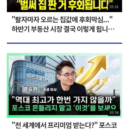
35:31
"팔자마자 오르는 집값에 후회막심..."
하반기 부동산 시장 결국 이렇게 됩니다 I
집땅지성 I 김인만, 심형석 교수
10:34
"전 세계에서 프리미엄 받는다?" 포스코