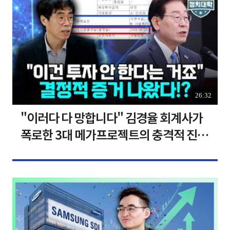
26:32
"이러다 다 망합니다" 김경율 회계사가
폭로한 3대 메가프로젝트의 충격적 진실
I 김경율 I 임윤선 I 정치대학