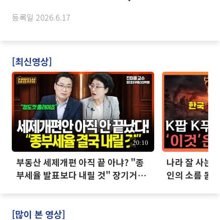
등록일 2026.6.17
[최신영상]
20:10
부동산 세제개편 아직 끝 아냐? "종
나라 잘 사는데
부세율 발표보다 내릴 것" 장기거주
인의 소름 돋는
·양도세 전망 I 집땅지성 I 김인만,
진미윤
[많이 본 영상]