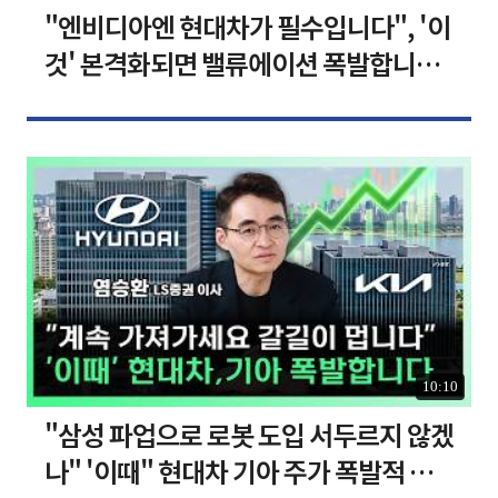
"엔비디아엔 현대차가 필수입니다", '이
것' 본격화되면 밸류에이션 폭발합니다
[찐코노미]
10:10
"삼성 파업으로 로봇 도입 서두르지 않겠
나" '이때" 현대차 기아 주가 폭발적 성