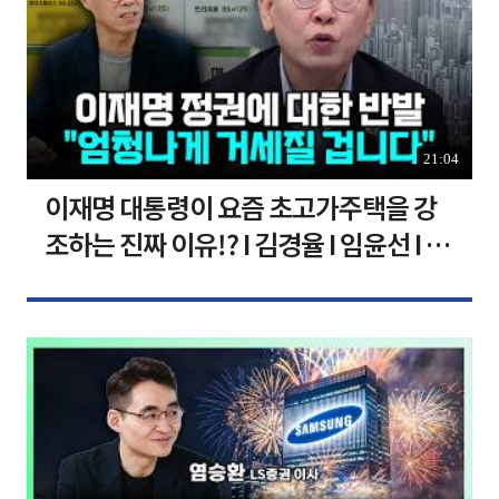
21:04
이재명 대통령이 요즘 초고가주택을 강
조하는 진짜 이유!? I 김경율 I 임윤선 I 정
치대학