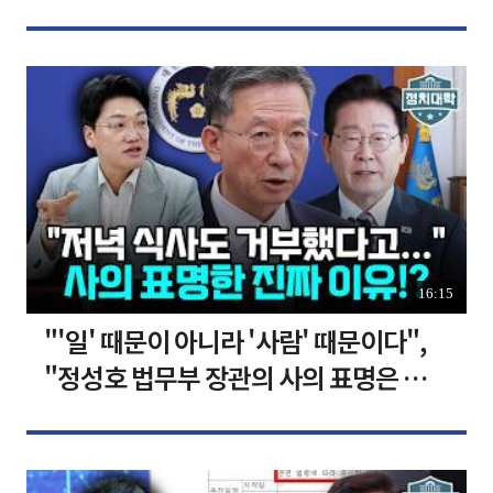
장합니다 [찐코노미]
16:15
"'일' 때문이 아니라 '사람' 때문이다",
"정성호 법무부 장관의 사의 표명은 이재
명 정부의 가장 큰 위기" I 설주완 I 임윤
선 I 정치대학