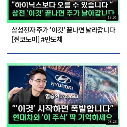
13:01
삼성전자 주가 '이것' 끝나면 날라갑니다
[찐코노미] #반도체
08:23