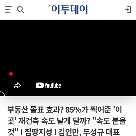
부동산 몰표 효과? 85%가 찍어준 '이
곳' 재건축 속도 날개 달까? "속도 붙을
것" I 집땅지성 I 김인만, 두성규 대표