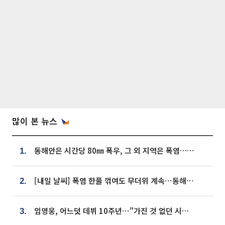
많이 본 뉴스
동해안은 시간당 80㎜ 폭우, 그 외 지역은 폭염…‘극과 극 날씨’
1.
[내일 날씨] 폭염 한풀 꺾여도 무더위 계속⋯동해안 이틀 연속 비
2.
임영웅, 어느덧 데뷔 10주년⋯"가진 것 없던 시절, 내 앞엔 20명의 팬뿐"
3.