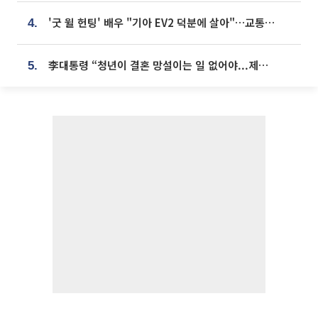
'굿 윌 헌팅' 배우 "기아 EV2 덕분에 살아"…교통사고 후 안전성 극찬
4.
李대통령 “청년이 결혼 망설이는 일 없어야...제도상 불이익 조사”
5.