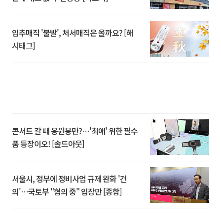
입추매직 '불발', 처서매직은 올까요? [해
시태그]
콘서트 갈 때 응원봉만?⋯'최애' 위한 필수
품 등장이오! [솔드아웃]
서울시, 정부에 정비사업 규제 완화 '건
의'⋯국토부 "협의 중" 입장만 [종합]