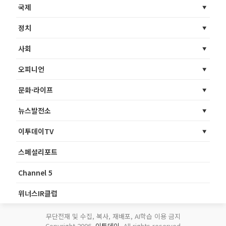
국제
정치
사회
오피니언
문화·라이프
뉴스발전소
이투데이TV
스페셜리포트
Channel 5
위너스IR클럽
무단전재 및 수집, 복사, 재배포, AI학습 이용 금지
Copyright 2006.
이투데이
. All rights reserved