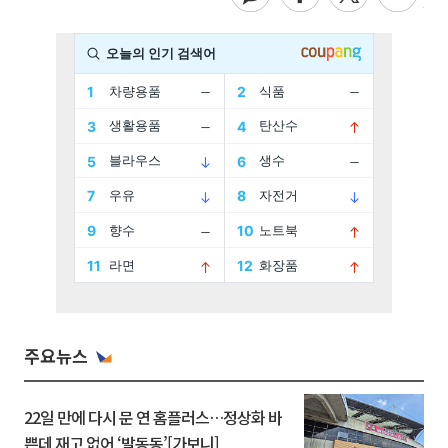
주요뉴스
22일 만에 다시 문 연 홈플러스…정상화 바
쁜데 재고 없어 ‘발동동’[가보니]