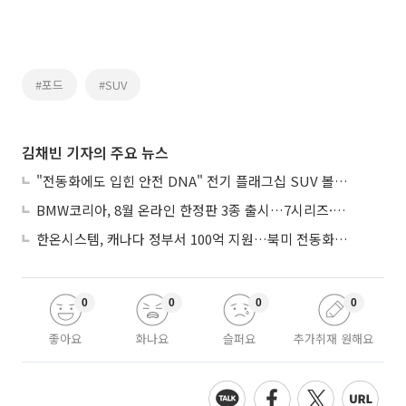
#포드
#SUV
김채빈 기자의 주요 뉴스
"전동화에도 입힌 안전 DNA" 전기 플래그십 SUV 볼보 'EX90'
BMW코리아, 8월 온라인 한정판 3종 출시…7시리즈·X7·M340i 투어링
한온시스템, 캐나다 정부서 100억 지원…북미 전동화 시장 가속
0
0
0
0
좋아요
화나요
슬퍼요
추가취재 원해요