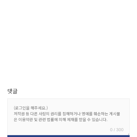
댓글
0 / 300