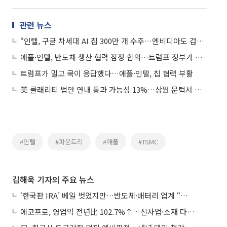
관련 뉴스
“인텔, 구글 차세대 AI 칩 300만 개 수주…엔비디아도 검토”
애플·인텔, 반도체 생산 협력 잠정 합의…트럼프 정부가 중재
트럼프가 밀고 쿡이 응답했다…애플·인텔, 칩 협력 부활
美 클래리티 법안 연내 통과 가능성 13%…상원 문턱서 제동
#인텔
#파운드리
#애플
#TSMC
김해욱 기자의 주요 뉴스
‘한국판 IRA’ 베일 벗었지만…반도체·배터리 업계 “시행령이 관건”
에코프로, 영업익 전년比 102.7%↑…신사업·소재 다각화 박차