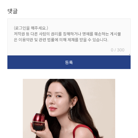
댓글
0 / 300