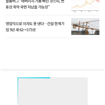
블룸버그 “레버리지 거품 빠진 코스피, 변
동성 최악 국면 지났을 가능성”
영업익으로 이자도 못 낸다…건설 한계기
업 5년 새 62→173곳