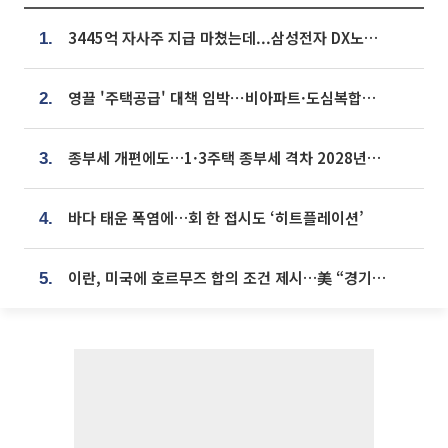
3445억 자사주 지급 마쳤는데...삼성전자 DX노조, 뒤늦은 '떼쓰기 집회'
1.
영끌 '주택공급' 대책 임박⋯비아파트·도심복합까지 총동원
2.
종부세 개편에도…1·3주택 종부세 격차 2028년부터 확대
3.
바다 태운 폭염에…회 한 접시도 ‘히트플레이션’
4.
이란, 미국에 호르무즈 합의 조건 제시…美 “경기 아직 안 끝나” [종합]
5.