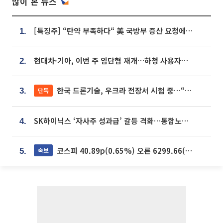
많이 본 뉴스
[특징주] “탄약 부족하다“ 美 국방부 증산 요청에⋯국내 방산주 급등세
1.
현대차·기아, 이번 주 임단협 재개…하청 사용자성 재심도 ‘변수’
2.
한국 드론기술, 우크라 전장서 시험 중…“스타트업 여러 곳 참여”
단독
3.
SK하이닉스 ‘자사주 성과급’ 갈등 격화…통합노조 출범 움직임
4.
코스피 40.89p(0.65%) 오른 6299.66(마감)
속보
5.