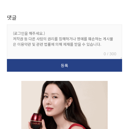
댓글
0 / 300