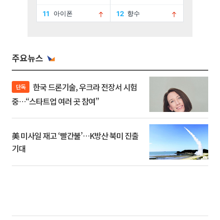
주요뉴스
한국 드론기술, 우크라 전장서 시험
단독
중…“스타트업 여러 곳 참여”
美 미사일 재고 ‘빨간불’…K방산 북미 진출
기대