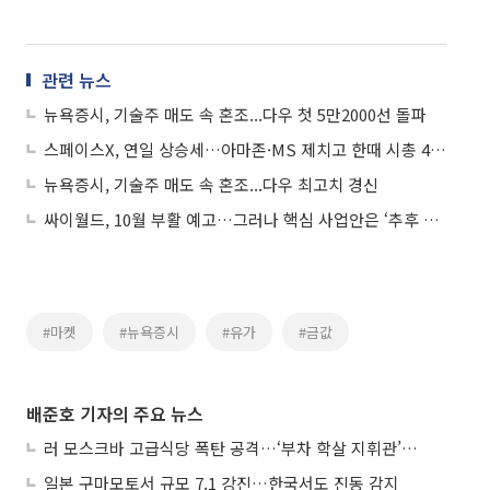
관련 뉴스
뉴욕증시, 기술주 매도 속 혼조...다우 첫 5만2000선 돌파
스페이스X, 연일 상승세…아마존·MS 제치고 한때 시총 4위 올라서
뉴욕증시, 기술주 매도 속 혼조...다우 최고치 경신
싸이월드, 10월 부활 예고…그러나 핵심 사업안은 ‘추후 공개’
#마켓
#뉴욕증시
#유가
#금값
배준호 기자의 주요 뉴스
러 모스크바 고급식당 폭탄 공격…‘부차 학살 지휘관’ 노렸나
일본 구마모토서 규모 7.1 강진…한국서도 진동 감지