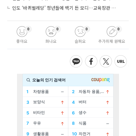
인도 ‘바퀴벌레당’ 청년들에 백기 든 모디…교육장관 사퇴
0
0
0
0
좋아요
화나요
슬퍼요
추가취재 원해요