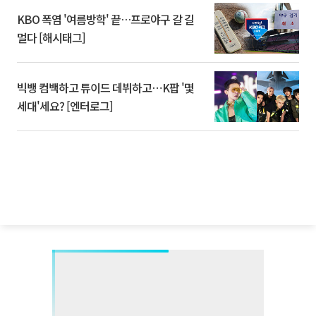
KBO 폭염 '여름방학' 끝…프로야구 갈 길
멀다 [해시태그]
빅뱅 컴백하고 튜이드 데뷔하고⋯K팝 '몇
세대'세요? [엔터로그]