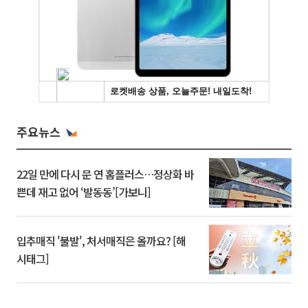
주요뉴스
22일 만에 다시 문 연 홈플러스…정상화 바
쁜데 재고 없어 ‘발동동’[가보니]
입추매직 '불발', 처서매직은 올까요? [해
시태그]