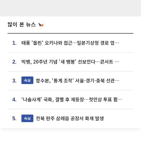
많이 본 뉴스
태풍 '돌핀' 오키나와 접근…일본기상청 경로 업데이트
1.
빅뱅, 20주년 기념 '새 뱅봉' 선보인다⋯콘서트 앞두고 팝업 개최
2.
합수본, '통계 조작' 서울·경기·충북 선관위 등 추가 압수수색
속보
3.
‘나솔사계’ 국화, 결별 후 재등장⋯첫인상 투표 휩쓸고 ‘인기녀’ 등극
4.
전북 완주 삼례읍 공장서 화재 발생
속보
5.