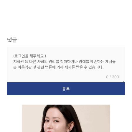
댓글
0 / 300