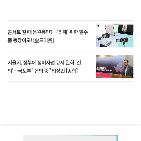
콘서트 갈 때 응원봉만?⋯'최애' 위한 필수
품 등장이오! [솔드아웃]
서울시, 정부에 정비사업 규제 완화 '건
의'⋯국토부 "협의 중" 입장만 [종합]