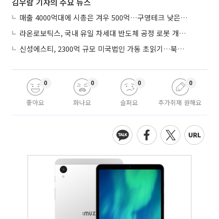
김우람 기자의 주요 뉴스
매출 4000억대에 시총은 겨우 500억…구영테크 낮은 몸값에 저가 승계 마무리
라온로보틱스, 국내 유일 차세대 반도체 공정 로봇 개발 ‘고객사 테스트 진행’
신성에스티, 2300억 규모 미국법인 가동 초읽기…북미 ESS 공략 본격화
0
0
0
0
좋아요
화나요
슬퍼요
추가취재 원해요