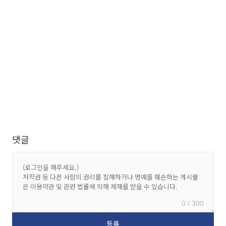
댓글
0 / 300