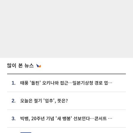
많이 본 뉴스
태풍 '돌핀' 오키나와 접근…일본기상청 경로 업데이트
1.
오늘은 절기 '입추', 뜻은?
2.
빅뱅, 20주년 기념 '새 뱅봉' 선보인다⋯콘서트 앞두고 팝업 개최
3.