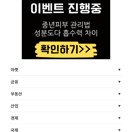
마켓
금융
부동산
산업
경제
국제