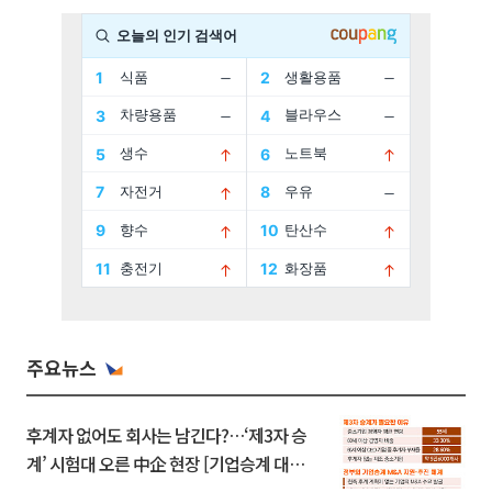
주요뉴스
후계자 없어도 회사는 남긴다?…‘제3자 승
계’ 시험대 오른 中企 현장 [기업승계 대전
환]