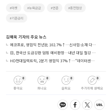
#마켓
#뉴욕금값
#연준
#종전협상
#기준금리
김해욱 기자의 주요 뉴스
에코프로, 영업익 전년比 102.7%↑…신사업·소재 다각화 박차
日, 한국산 도금강판 덤핑 예비판정…내년 대일 철강 수출 ‘빨간불’
HD현대일렉트릭, 2분기 영업익 37%↑…“데이터센터 사업, 새로운 성장 축”
0
0
0
0
좋아요
화나요
슬퍼요
추가취재 원해요