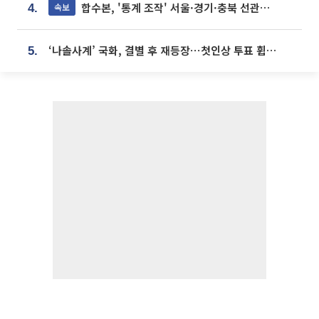
합수본, '통계 조작' 서울·경기·충북 선관위 등 추가 압수수색
속보
4.
‘나솔사계’ 국화, 결별 후 재등장⋯첫인상 투표 휩쓸고 ‘인기녀’ 등극
5.