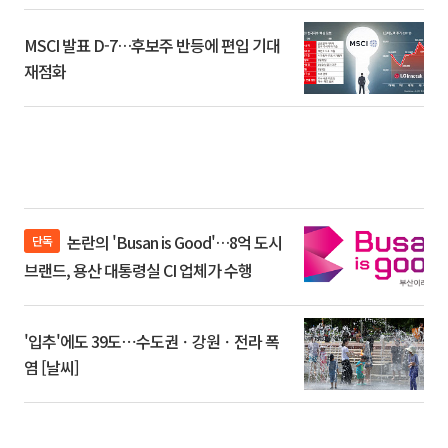
MSCI 발표 D-7…후보주 반등에 편입 기대
재점화
논란의 'Busan is Good'…8억 도시
단독
브랜드, 용산 대통령실 CI 업체가 수행
'입추'에도 39도⋯수도권ㆍ강원ㆍ전라 폭
염 [날씨]